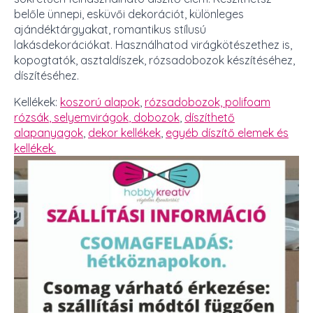
belőle ünnepi, esküvői dekorációt, különleges
ajándéktárgyakat, romantikus stílusú
lakásdekorációkat. Használhatod virágkötészethez is,
kopogtatók, asztaldíszek, rózsadobozok készítéséhez,
díszítéséhez.
Kellékek:
koszorú alapok
,
rózsadobozok,
polifoam
rózsák
,
selyemvirágok
, dobozok
,
díszíthető
alapanyagok
,
dekor kellékek
,
egyéb díszítő elemek és
kellékek.