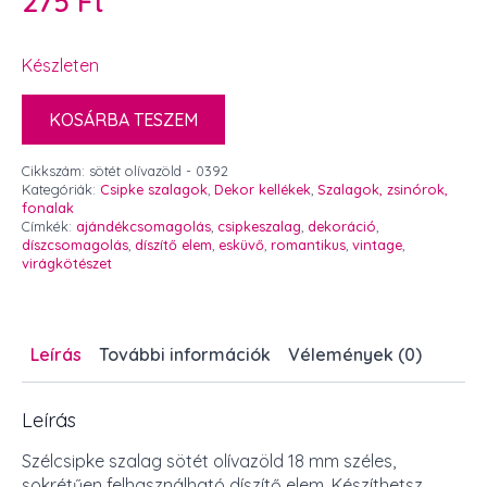
275
Ft
Készleten
KOSÁRBA TESZEM
Cikkszám:
sötét olívazöld - 0392
Kategóriák:
Csipke szalagok
,
Dekor kellékek
,
Szalagok, zsinórok,
fonalak
Címkék:
ajándékcsomagolás
,
csipkeszalag
,
dekoráció
,
díszcsomagolás
,
díszítő elem
,
esküvő
,
romantikus
,
vintage
,
virágkötészet
Leírás
További információk
Vélemények (0)
Leírás
Szélcsipke szalag sötét olívazöld 18 mm széles,
sokrétűen felhasználható díszítő elem. Készíthetsz