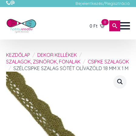
Bejelentkezés/Regisztráció
0
0
Ft
KEZDŐLAP
DEKOR KELLÉKEK
SZALAGOK, ZSINÓROK, FONALAK
CSIPKE SZALAGOK
SZÉLCSIPKE SZALAG SÖTÉT OLÍVAZÖLD 18 MM X 1 M