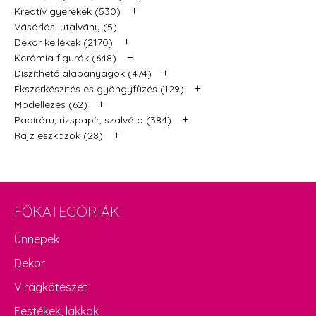
+
Kreatív gyerekek (530)
Vásárlási utalvány (5)
+
Dekor kellékek (2170)
+
Kerámia figurák (648)
+
Díszíthető alapanyagok (474)
+
Ékszerkészítés és gyöngyfűzés (129)
+
Modellezés (62)
+
Papíráru, rizspapír, szalvéta (384)
+
Rajz eszközök (28)
FŐKATEGÓRIÁK
Ünnepek
Dekor
Virágkötészet
Festékek, lakkok