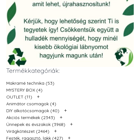
Termékkategóriák:
Makramé technika (53)
MYSTERY BOX (4)
+
OUTLET (11)
Animátor csomagok (4)
+
DIY alkotócsomagok (40)
+
Akciós termékek (2343)
+
Ünnepek és évszakok (3968)
+
Virágkötészet (2464)
+
Festék, ragasztó, lakk (427)