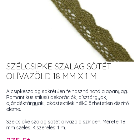
SZÉLCSIPKE SZALAG SÖTÉT
OLÍVAZÖLD 18 MM X 1 M
A csipkeszalag sokrétűen felhasználható alapanyag.
Romantikus stílusú dekorációk, dísztárgyak,
ajándéktárgyak, lakástextilek nélkülözhetetlen díszítő
eleme.
Szélcsipke szalag sötét olívazöld színben. Mérete: 18
mm széles. Kiszerelés: 1 m.