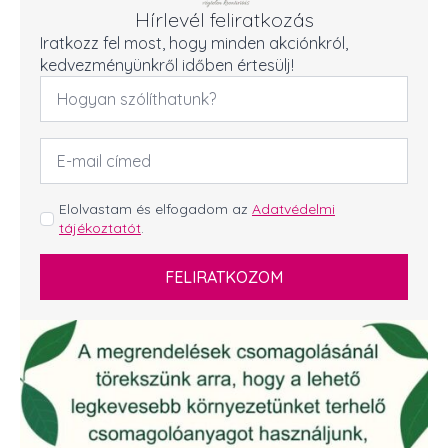
Hírlevél feliratkozás
Iratkozz fel most, hogy minden akciónkról,
kedvezményünkről időben értesülj!
Név
*
Email
cím
*
GDPR
Elolvastam és elfogadom az
Adatvédelmi
tájékoztatót
.
*
FELIRATKOZOM