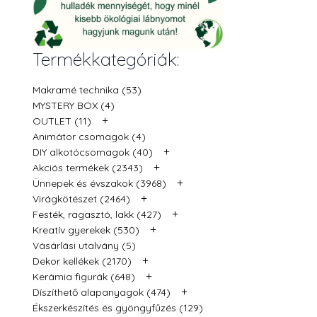
Termékkategóriák:
Makramé technika (53)
MYSTERY BOX (4)
+
OUTLET (11)
Animátor csomagok (4)
+
DIY alkotócsomagok (40)
+
Akciós termékek (2343)
+
Ünnepek és évszakok (3968)
+
Virágkötészet (2464)
+
Festék, ragasztó, lakk (427)
+
Kreatív gyerekek (530)
Vásárlási utalvány (5)
+
Dekor kellékek (2170)
+
Kerámia figurák (648)
+
Díszíthető alapanyagok (474)
Ékszerkészítés és gyöngyfűzés (129)