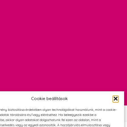
Cookie beállítások
mény biztosítása érdekében olyan technológiákat használunk, mint a cookie-
Szerződési Feltételek
Adatvédelmi és cookie tájékoztató
datok tárolására és/vagy eléréséhez. Ha beleegyezik ezekbe a
ba, akkor olyan adatokat dolgozhatunk fel ezen az oldalon, mint a
iselkedés vagy az egyedi azonosítók. A hozzájárulás elmulasztása vagy