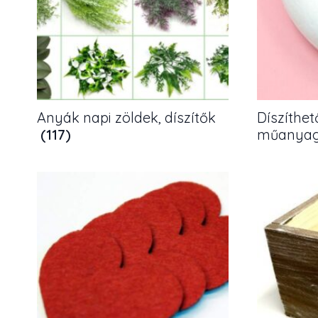
Anyák napi zöldek, díszítők
Díszíthet
(117)
műanya