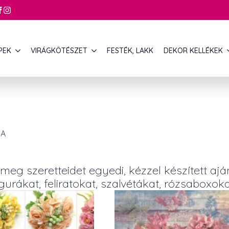
PEK
VIRÁGKÖTÉSZET
FESTÉK, LAKK
DEKOR KELLÉKEK
JA
eg szeretteidet egyedi, kézzel készített aj
gurákat, feliratokat, szalvétákat, rózsaboxok