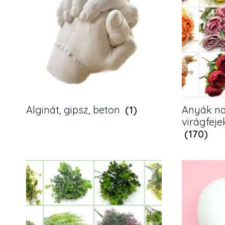
Alginát, gipsz, beton
(1)
Anyák na
virágfeje
(170)