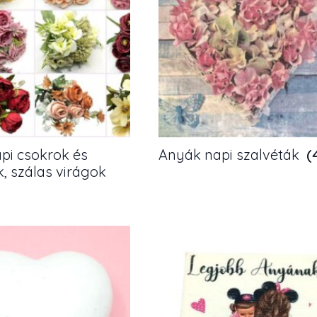
pi csokrok és
Anyák napi szalvéták
(
k, szálas virágok