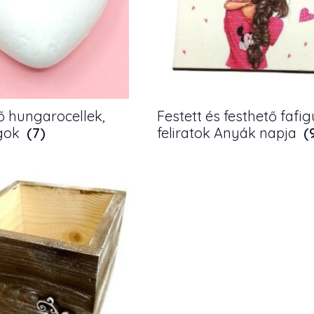
ő hungarocellek,
Festett és festhető fafig
gok
(7)
feliratok Anyák napja
(