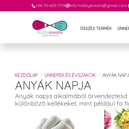
+36-70-623-7778
info.hobbykreativ@gmail.com
ÖSSZES TERMÉK
ÜNNE
KEZDŐLAP
ÜNNEPEK ÉS ÉVSZAKOK
ANYÁK NAP
ANYÁK NAPJA
Anyák napja alkalmából örvendeztesd m
különböző kellékeket, mint például fa fi