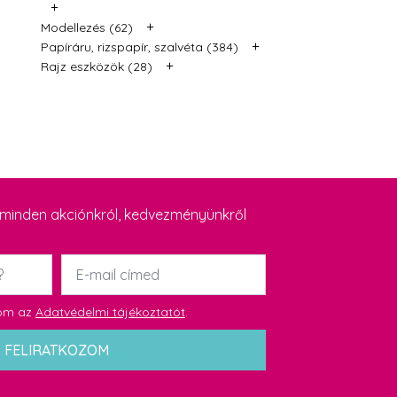
+
+
Modellezés (62)
+
Papíráru, rizspapír, szalvéta (384)
+
Rajz eszközök (28)
y minden akciónkról, kedvezményünkről
Email
*
dom az
Adatvédelmi tájékoztatót
.
FELIRATKOZOM