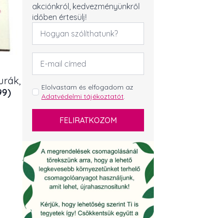
akciónkról, kedvezményünkről
időben értesülj!
Név
*
Email
cím
*
urák,
GDPR
Elolvastam és elfogadom az
99)
Adatvédelmi tájékoztatót
.
*
FELIRATKOZOM