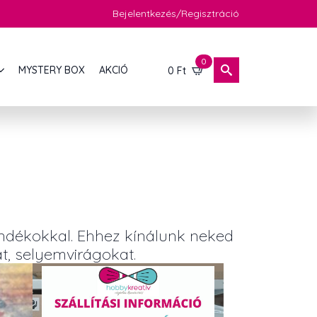
Bejelentkezés/Regisztráció
0
MYSTERY BOX
AKCIÓ
0
Ft
ándékokkal. Ehhez kínálunk neked
at, selyemvirágokat.