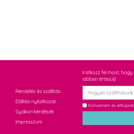
Iratkozz fel most, hog
időben értesülj!
Név
Rendelés és szállítás
*
Elállási nyilatkozat
GDPR
Elolvastam és elfoga
Gyakori kérdések
*
Impresszum