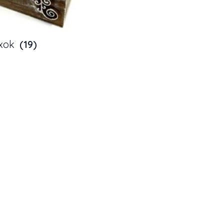
xok
(19)