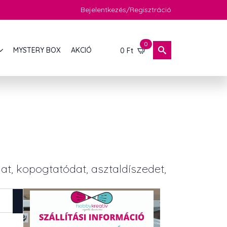
Bejelentkezés/Regisztráció
0
MYSTERY BOX
AKCIÓ
0
Ft
at, kopogtatódat, asztaldíszedet,