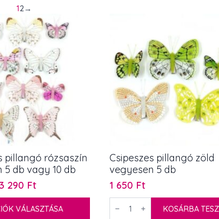
1
2
→
 pillangó rózsaszín
Csipeszes pillangó zöld
 5 db vagy 10 db
vegyesen 5 db
3 290
Ft
1 650
Ft
ány:
Csipeszes
IÓK VÁLASZTÁSA
pillangó
KOSÁRBA TES
zöld