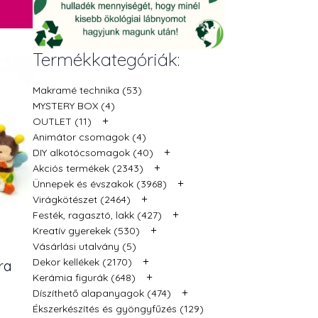
Termékkategóriák:
Makramé technika (53)
MYSTERY BOX (4)
+
OUTLET (11)
Animátor csomagok (4)
+
DIY alkotócsomagok (40)
+
Akciós termékek (2343)
+
Ünnepek és évszakok (3968)
+
Virágkötészet (2464)
+
Festék, ragasztó, lakk (427)
+
Kreatív gyerekek (530)
Vásárlási utalvány (5)
+
Dekor kellékek (2170)
ra
+
Kerámia figurák (648)
+
Díszíthető alapanyagok (474)
Ékszerkészítés és gyöngyfűzés (129)