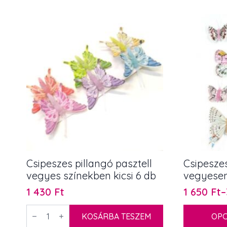
Csipeszes pillangó pasztell
Csipeszes
vegyes színekben kicsi 6 db
vegyesen
1 430
Ft
1 650
Ft
–
Ártartom
1
Csipeszes
Ennek
pillangó
KOSÁRBA TESZEM
OPC
650 Ft
a
pasztell