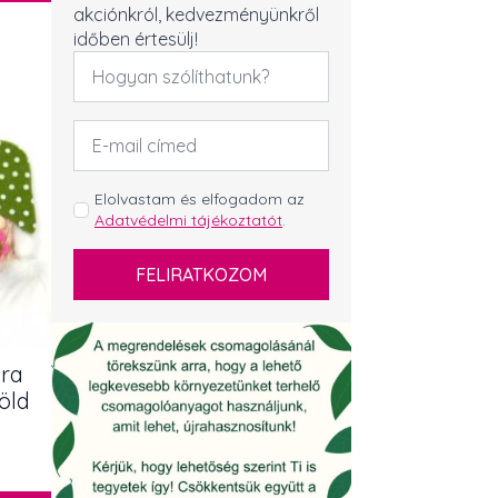
akciónkról, kedvezményünkről
időben értesülj!
Név
*
Email
cím
*
GDPR
Elolvastam és elfogadom az
Adatvédelmi tájékoztatót
.
*
FELIRATKOZOM
ra
zöld