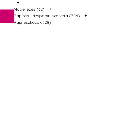
+
+
Modellezés (62)
+
Papíráru, rizspapír, szalvéta (384)
+
Rajz eszközök (28)
i