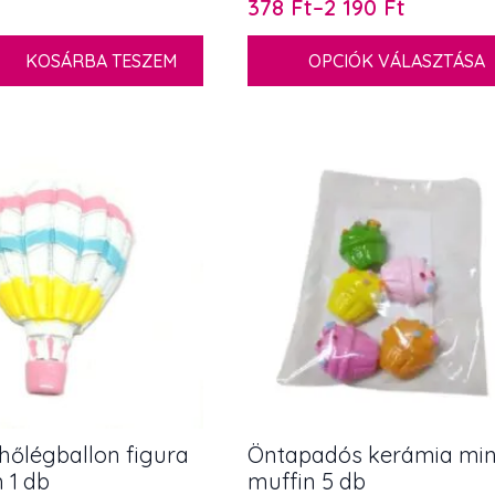
378
Ft
–
2 190
Ft
Ártartomány:
378 Ft
Ennek
KOSÁRBA TESZEM
OPCIÓK VÁLASZTÁSA
-
a
terméknek
2
al
több
190 Ft
variációja
van.
A
változatok
a
termékoldalon
választhatók
ki
hőlégballon figura
Öntapadós kerámia min
m 1 db
muffin 5 db