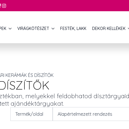
PEK
VIRÁGKÖTÉSZET
FESTÉK, LAKK
DEKOR KELLÉKEK
RI KERÁMIÁK ÉS DÍSZÍTŐK
DÍSZÍTŐK
sztékban, melyekkel feldobhatod dísztárgyaid
tett ajándéktárgyakat.