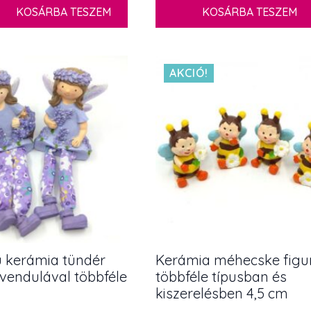
KOSÁRBA TESZEM
KOSÁRBA TESZEM
AKCIÓ!
 kerámia tündér
Kerámia méhecske figu
evendulával többféle
többféle típusban és
kiszerelésben 4,5 cm