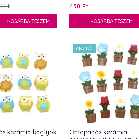
30
Ft
450
Ft
n
KOSÁRBA TESZEM
KOSÁRBA TESZEM
AKCIÓ!
s kerámia baglyok
Öntapadós kerámia