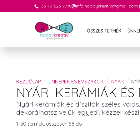
+36-70-623-7778
info.hobbykreativ@gmail.com
ÖSSZES TERMÉK
ÜNNE
KEZDŐLAP
ÜNNEPEK ÉS ÉVSZAKOK
NYÁR
NYÁ
NYÁRI KERÁMIÁK ÉS 
Nyári kerámiák és díszítők széles vála
dekorálhatsz velük egyedi, kézzel készí
1–30 termék, összesen 58 db