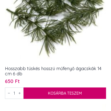
Hosszabb tüskés hosszú műfenyő ágacskák 14
cm 6 db
650
Ft
Hosszabb
tüskés
KOSÁRBA TESZEM
hosszú
műfenyő
ágacskák
14