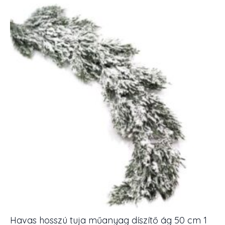
6
szálas
mennyiség
Havas hosszú tuja műanyag díszítő ág 50 cm 1