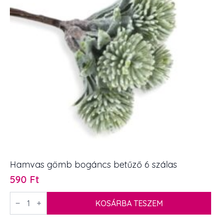
Hamvas gömb bogáncs betűző 6 szálas
590
Ft
Hamvas
gömb
KOSÁRBA TESZEM
bogáncs
betűző