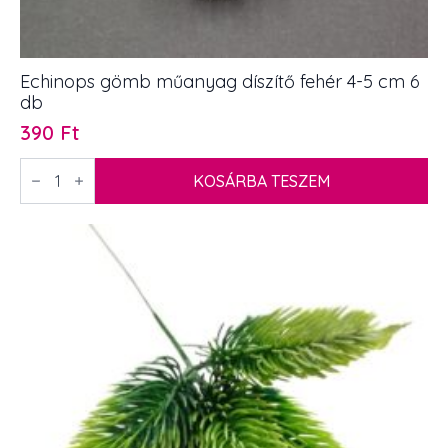
Echinops gömb műanyag díszítő fehér 4-5 cm 6
db
390
Ft
Echinops
gömb
KOSÁRBA TESZEM
műanyag
díszítő
fehér
4-
5
cm
6
db
mennyiség