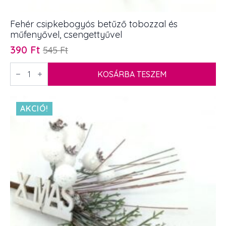
Fehér csipkebogyós betűző tobozzal és
műfenyővel, csengettyűvel
390
Ft
545
Ft
Original
Current
price
price
Fehér
csipkebogyós
KOSÁRBA TESZEM
was:
is:
betűző
545 Ft.
390 Ft.
tobozzal
és
műfenyővel,
AKCIÓ!
csengettyűvel
mennyiség