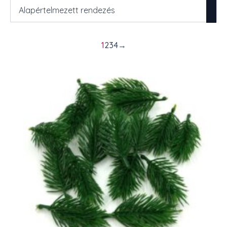
1
2
3
4
→