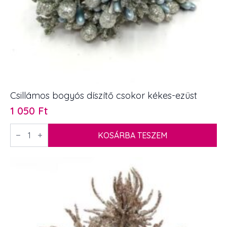
Csillámos bogyós díszítő csokor kékes-ezüst
1 050
Ft
Csillámos
bogyós
KOSÁRBA TESZEM
díszítő
csokor
kékes-
ezüst
mennyiség