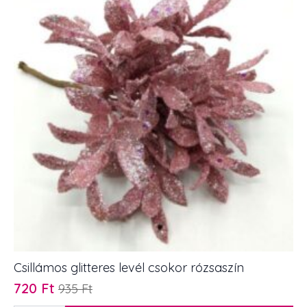
Csillámos glitteres levél csokor rózsaszín
720
Ft
935
Ft
Original
Current