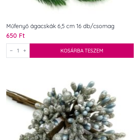
Műfenyő ágacskák 6,5 cm 16 db/csomag
650
Ft
Műfenyő
ágacskák
KOSÁRBA TESZEM
6,5
cm
16
db/csomag
mennyiség