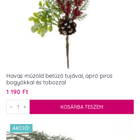
Havas műzöld betűző tujával, apró piros
bogyókkal és tobozzal
1 190
Ft
Havas
műzöld
KOSÁRBA TESZEM
betűző
tujával,
apró
piros
AKCIÓ!
bogyókkal
és