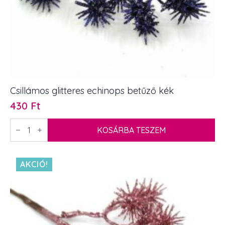
Csillámos glitteres echinops betűző kék
430
Ft
Csillámos
glitteres
KOSÁRBA TESZEM
echinops
betűző
kék
mennyiség
AKCIÓ!