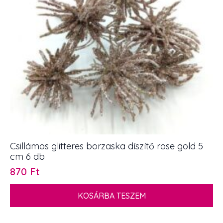
Csillámos glitteres borzaska díszítő rose gold 5
cm 6 db
870
Ft
KOSÁRBA TESZEM