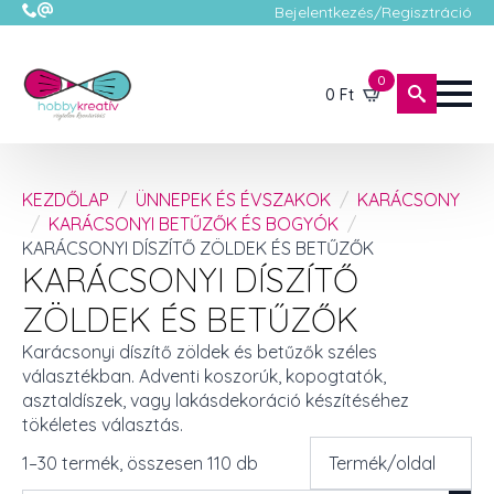
Bejelentkezés/Regisztráció
0
0
Ft
KEZDŐLAP
ÜNNEPEK ÉS ÉVSZAKOK
KARÁCSONY
KARÁCSONYI BETŰZŐK ÉS BOGYÓK
KARÁCSONYI DÍSZÍTŐ ZÖLDEK ÉS BETŰZŐK
KARÁCSONYI DÍSZÍTŐ
ZÖLDEK ÉS BETŰZŐK
Karácsonyi díszítő zöldek és betűzők széles
választékban. Adventi koszorúk, kopogtatók,
asztaldíszek, vagy lakásdekoráció készítéséhez
tökéletes választás.
1–30 termék, összesen 110 db