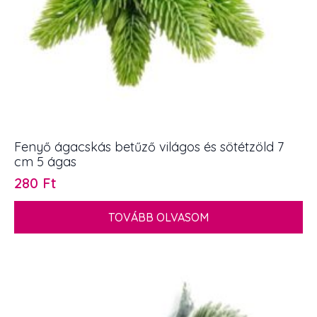
Fenyő ágacskás betűző világos és sötétzöld 7
cm 5 ágas
280
Ft
TOVÁBB OLVASOM