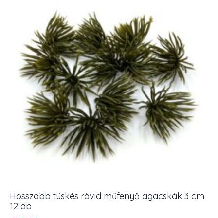
cm
6
db
mennyiség
Hosszabb tüskés rövid műfenyő ágacskák 3 cm
12 db