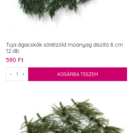
Tuja ágacskák sötétzöld műanyag díszítő 8 cm
12 db
590
Ft
Tuja
ágacskák
KOSÁRBA TESZEM
sötétzöld
műanyag
díszítő
8
cm
12
db
mennyiség