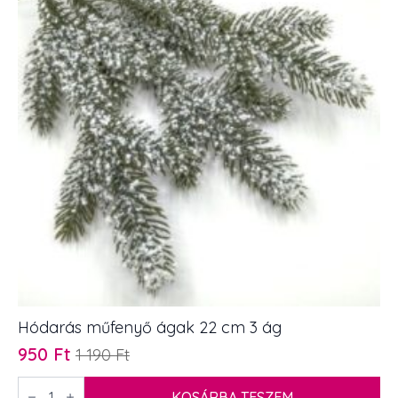
tobozzal
mennyiség
Hódarás műfenyő ágak 22 cm 3 ág
950
Ft
1 190
Ft
Original
Current
price
price
Hódarás
műfenyő
KOSÁRBA TESZEM