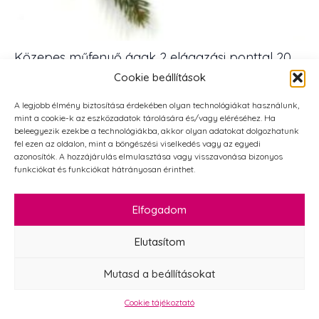
Közepes műfenyő ágak 2 elágazási ponttal 20
cm 5 db
Cookie beállítások
1 403
Ft
1 650
Ft
Original
Current
A legjobb élmény biztosítása érdekében olyan technológiákat használunk,
price
price
Közepes
mint a cookie-k az eszközadatok tárolására és/vagy eléréséhez. Ha
műfenyő
KOSÁRBA TESZEM
beleegyezik ezekbe a technológiákba, akkor olyan adatokat dolgozhatunk
was:
is:
ágak
fel ezen az oldalon, mint a böngészési viselkedés vagy az egyedi
1
1
2
azonosítók. A hozzájárulás elmulasztása vagy visszavonása bizonyos
elágazási
650 Ft.
403 Ft.
funkciókat és funkciókat hátrányosan érinthet.
ponttal
20
cm
5
Elfogadom
db
mennyiség
Elutasítom
Mutasd a beállításokat
Cookie tájékoztató