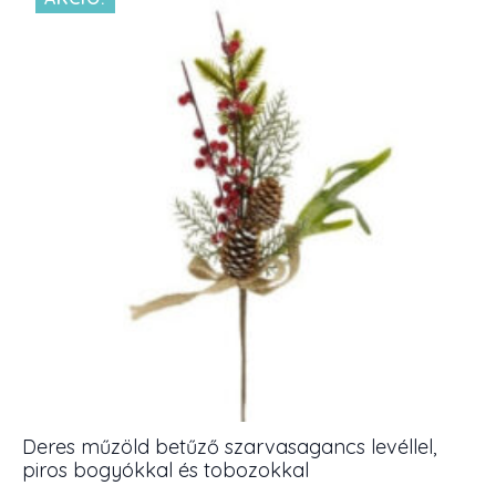
db
mennyiség
Deres műzöld betűző szarvasagancs levéllel,
piros bogyókkal és tobozokkal