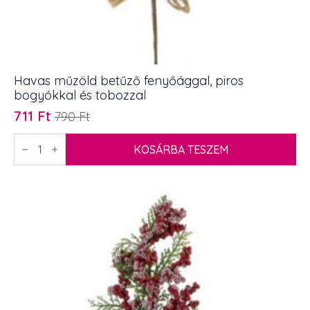
Havas műzöld betűző fenyőággal, piros
bogyókkal és tobozzal
711
Ft
790
Ft
Original
Current
price
price
Havas
műzöld
KOSÁRBA TESZEM
was:
is:
betűző
790 Ft.
711 Ft.
fenyőággal,
piros
bogyókkal
és
tobozzal
mennyiség