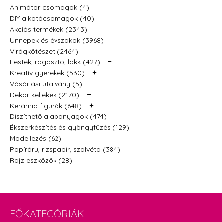
Animátor csomagok (4)
+
DIY alkotócsomagok (40)
+
Akciós termékek (2343)
+
Ünnepek és évszakok (3968)
+
Virágkötészet (2464)
+
Festék, ragasztó, lakk (427)
+
Kreatív gyerekek (530)
Vásárlási utalvány (5)
+
Dekor kellékek (2170)
+
Kerámia figurák (648)
+
Díszíthető alapanyagok (474)
+
Ékszerkészítés és gyöngyfűzés (129)
+
Modellezés (62)
+
Papíráru, rizspapír, szalvéta (384)
+
Rajz eszközök (28)
FŐKATEGÓRIÁK