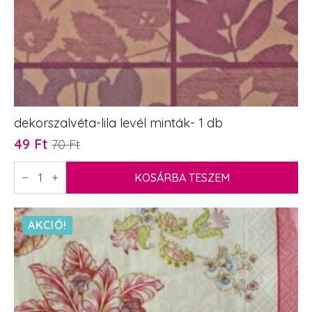
dekorszalvéta-lila levél minták- 1 db
49
Ft
70
Ft
Original
Current
price
price
dekorszalvéta-
lila
KOSÁRBA TESZEM
was:
is:
levél
70 Ft.
49 Ft.
minták-
1
db
AKCIÓ!
mennyiség