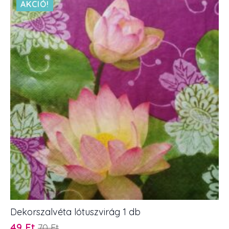
AKCIÓ!
Dekorszalvéta lótuszvirág 1 db
49
Ft
70
Ft