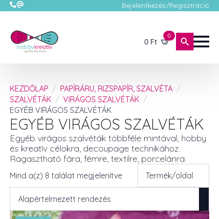
Bejelentkezés/Regisztráció
0
0
Ft
KEZDŐLAP
PAPÍRÁRU, RIZSPAPÍR, SZALVÉTA
SZALVÉTÁK
VIRÁGOS SZALVÉTÁK
EGYÉB VIRÁGOS SZALVÉTÁK
EGYÉB VIRÁGOS SZALVÉTÁK
Egyéb virágos szalvéták többféle mintával, hobby
és kreatív célokra, decoupage technikához.
Ragasztható fára, fémre, textilre, porcelánra.
Mind a(z) 8 találat megjelenítve