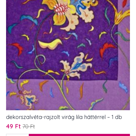
dekorszalvéta-rajzolt virág lila háttérrel – 1 db
49
Ft
70
Ft
Original
Current