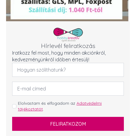
Hírlevél feliratkozás
Iratkozz fel most, hogy minden akciónkról,
kedvezményünkről időben értesülj!
Név
*
Email
cím
*
GDPR
Elolvastam és elfogadom az
Adatvédelmi
tájékoztatót
.
*
FELIRATKOZOM