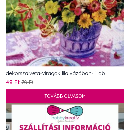
dekorszalvéta-virágok lila vázában- 1 db
49
Ft
70
Ft
Original
Current
price
price
TOVÁBB OLVASOM
was:
is:
70 Ft.
49 Ft.