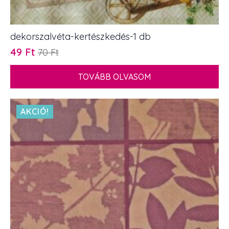
dekorszalvéta-kertészkedés-1 db
49
Ft
70
Ft
Original
Current
price
price
TOVÁBB OLVASOM
was:
is:
70 Ft.
49 Ft.
AKCIÓ!