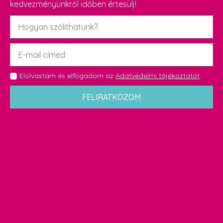
kedvezményünkről időben értesülj!
Név
*
Email
*
GDPR
Elolvastam és elfogadom az
Adatvédelmi tájékoztatót
.
*
FELIRATKOZOM