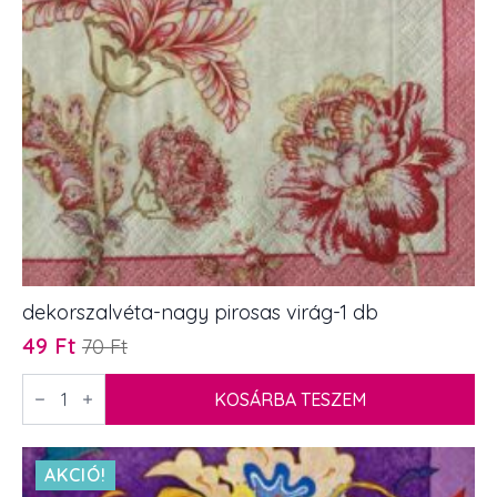
dekorszalvéta-nagy pirosas virág-1 db
49
Ft
70
Ft
Original
Current
price
price
dekorszalvéta-
nagy
KOSÁRBA TESZEM
was:
is:
pirosas
70 Ft.
49 Ft.
virág-
1
db
AKCIÓ!
mennyiség