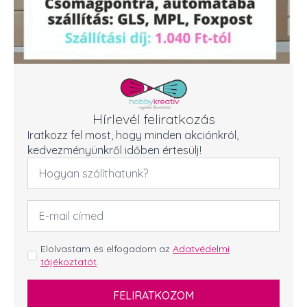
Hírlevél feliratkozás
Iratkozz fel most, hogy minden akciónkról,
kedvezményünkről időben értesülj!
Név
*
Email
cím
*
GDPR
Elolvastam és elfogadom az
Adatvédelmi
tájékoztatót
.
*
FELIRATKOZOM