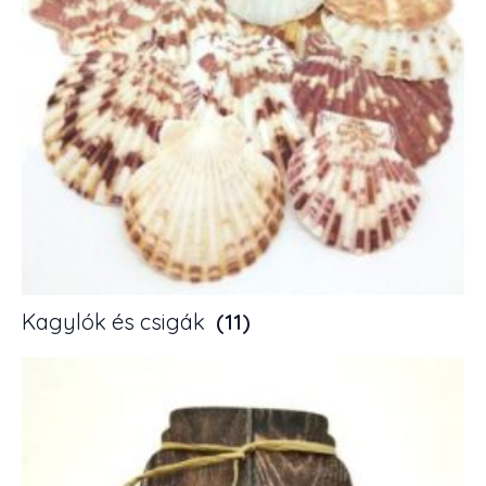
Kagylók és csigák
(11)