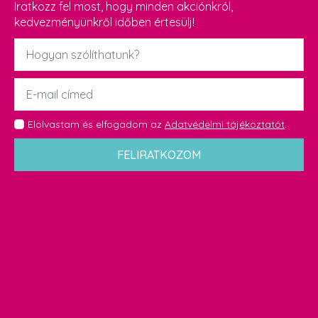
Iratkozz fel most, hogy minden akciónkról,
kedvezményünkről időben értesülj!
Név
*
Email
*
GDPR
Elolvastam és elfogadom az
Adatvédelmi tájékoztatót
.
*
FELIRATKOZOM