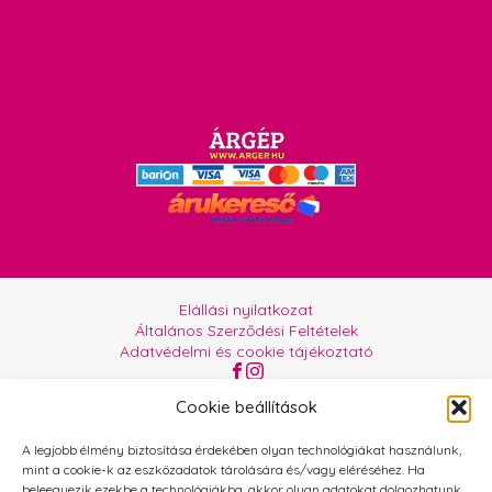
Elállási nyilatkozat
Általános Szerződési Feltételek
Adatvédelmi és cookie tájékoztató
Az oldalt üzemelteti:
Orgabor e.U.
Cookie beállítások
A legjobb élmény biztosítása érdekében olyan technológiákat használunk,
mint a cookie-k az eszközadatok tárolására és/vagy eléréséhez. Ha
beleegyezik ezekbe a technológiákba, akkor olyan adatokat dolgozhatunk