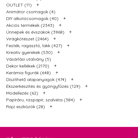
+
OUTLET (11)
Animátor csomagok (4)
+
DIY alkotócsomagok (40)
+
Akciós termékek (2343)
+
Ünnepek és évszakok (3968)
+
Virágkötészet (2464)
+
Festék, ragasztó, lakk (427)
+
Kreatív gyerekek (530)
Vásárlási utalvány (5)
+
Dekor kellékek (2170)
+
Kerámia figurák (648)
+
Díszíthető alapanyagok (474)
+
Ékszerkészítés és gyöngyfűzés (129)
+
Modellezés (62)
+
Papíráru, rizspapír, szalvéta (384)
+
Rajz eszközök (28)