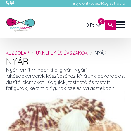
Bejelentkezés/Regisztráció
0
0
Ft
KEZDŐLAP
ÜNNEPEK ÉS ÉVSZAKOK
NYÁR
NYÁR
Nyár, amit mindenki alig vár! Nyári
lakásdekorációk készítéséhez kínálunk dekorációs,
díszítő elemeket. Kagylók, festhető és festett
fafigurák, kerámia figurák széles választékban.