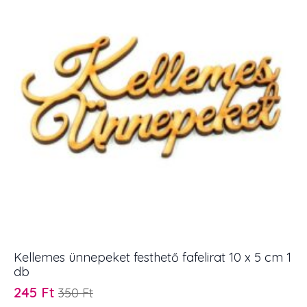
Kellemes ünnepeket festhető fafelirat 10 x 5 cm 1
db
245
Ft
350
Ft
Original
Current