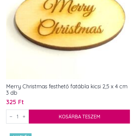
Merry Christmas festhető fatábla kicsi 2,5 x 4 cm
3 db
325
Ft
Merry
Christmas
KOSÁRBA TESZEM
festhető
fatábla
kicsi
2,5