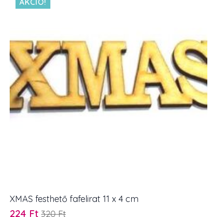
AKCIÓ!
x
4
cm
3
db
mennyiség
XMAS festhető fafelirat 11 x 4 cm
224
Ft
320
Ft