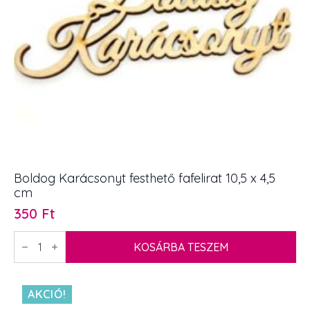
Boldog Karácsonyt festhető fafelirat 10,5 x 4,5
cm
350
Ft
Boldog
Karácsonyt
KOSÁRBA TESZEM
festhető
fafelirat
10,5
x
AKCIÓ!
4,5