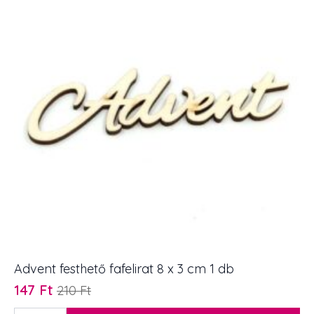
cm
mennyiség
Advent festhető fafelirat 8 x 3 cm 1 db
147
Ft
210
Ft
Original
Current
price
price
Advent