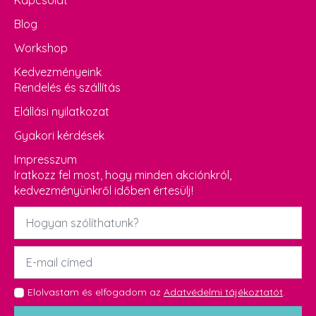
Kapcsolat
Blog
Workshop
Kedvezményeink
Rendelés és szállítás
Elállási nyilatkozat
Gyakori kérdések
Impresszum
Iratkozz fel most, hogy minden akciónkról,
kedvezményünkről időben értesülj!
Név
*
Email
*
GDPR
Elolvastam és elfogadom az
Adatvédelmi tájékoztatót
.
*