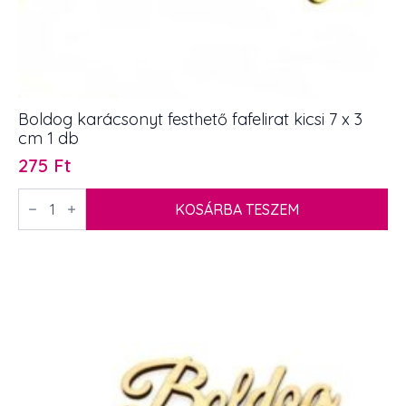
Boldog karácsonyt festhető fafelirat kicsi 7 x 3
cm 1 db
275
Ft
Boldog
karácsonyt
KOSÁRBA TESZEM
festhető
fafelirat
kicsi
7
x
3
cm
1
db
mennyiség