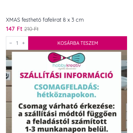
XMAS festhető fafelirat 8 x 3 cm
147
Ft
210
Ft
Original
Current
price
price
XMAS
festhető
KOSÁRBA TESZEM
was:
is:
fafelirat
210 Ft.
147 Ft.
8
x
3
cm
mennyiség