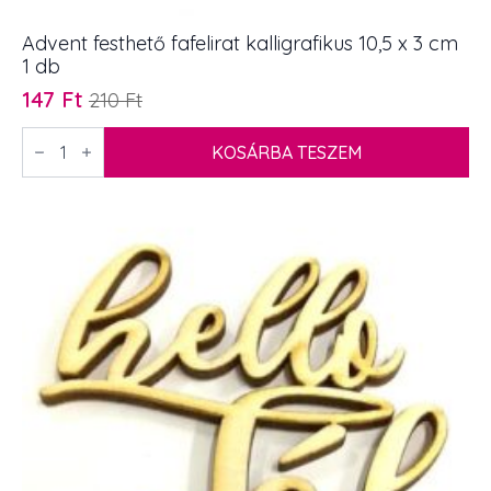
Advent festhető fafelirat kalligrafikus 10,5 x 3 cm
1 db
147
Ft
210
Ft
Original
Current
price
price
Advent
festhető
KOSÁRBA TESZEM
was:
is:
fafelirat
210 Ft.
147 Ft.
kalligrafikus
10,5
x
3
cm
1
db
mennyiség