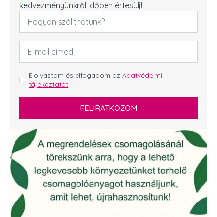
kedvezményünkről időben értesülj!
Név
*
Email
cím
*
GDPR
Elolvastam és elfogadom az
Adatvédelmi
tájékoztatót
.
*
FELIRATKOZOM