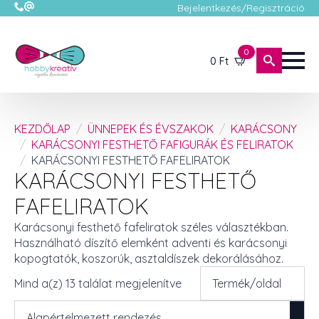
Bejelentkezés/Regisztráció
0
0
Ft
KEZDŐLAP
ÜNNEPEK ÉS ÉVSZAKOK
KARÁCSONY
KARÁCSONYI FESTHETŐ FAFIGURÁK ÉS FELIRATOK
KARÁCSONYI FESTHETŐ FAFELIRATOK
KARÁCSONYI FESTHETŐ
FAFELIRATOK
Karácsonyi festhető fafeliratok széles választékban.
Használható díszítő elemként adventi és karácsonyi
kopogtatók, koszorúk, asztaldíszek dekorálásához.
Mind a(z) 13 találat megjelenítve