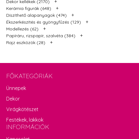
+
Dekor kellékek (2170)
+
Kerámia figurák (648)
+
Díszíthető alapanyagok (474)
+
Ékszerkészítés és gyöngyfűzés (129)
+
Modellezés (62)
+
Papíráru, rizspapír, szalvéta (384)
+
Rajz eszközök (28)
FŐKATEGÓRIÁK
Ünnepek
Dekor
Virágkötészet
Festékek, lakkok
INFORMÁCIÓK