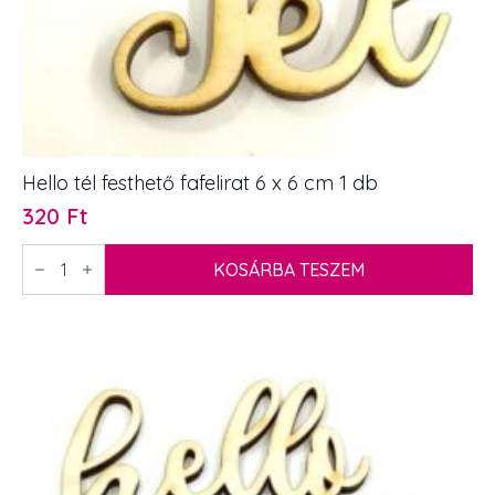
Hello tél festhető fafelirat 6 x 6 cm 1 db
320
Ft
Hello
tél
KOSÁRBA TESZEM
festhető
fafelirat
6
x
6
cm
1
db
mennyiség