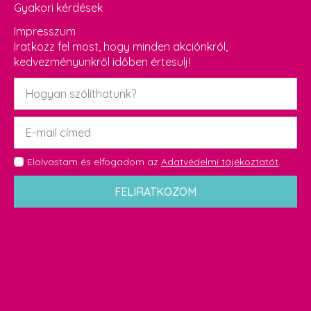
Gyakori kérdések
Impresszum
Iratkozz fel most, hogy minden akciónkról,
kedvezményünkről időben értesülj!
Név
*
Email
*
GDPR
Elolvastam és elfogadom az
Adatvédelmi tájékoztatót
.
*
FELIRATKOZOM