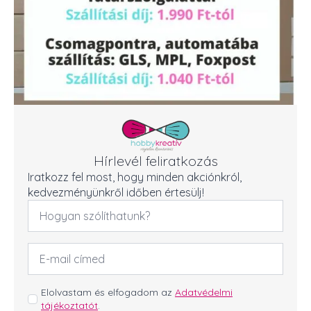
Hírlevél feliratkozás
Iratkozz fel most, hogy minden akciónkról,
kedvezményünkről időben értesülj!
Név
*
Email
cím
*
GDPR
Elolvastam és elfogadom az
Adatvédelmi
tájékoztatót
.
*