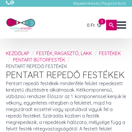
Bejelentkezés/Regisztráció
0
0
Ft
KEZDŐLAP
FESTÉK, RAGASZTÓ, LAKK
FESTÉKEK
PENTART BÚTORFESTÉK
PENTART REPEDŐ FESTÉKEK
PENTART REPEDŐ FESTÉKEK
Pentart repedő festékek mindenféle felület repedezett
kinézetű díszítésére alkalmasak. Kétkomponensű,
vízbázisú rendszer. Először az 1. komponenssel kenjük le
vékony, egyenletes rétegben a felületet, majd ha
megszáradt ecsettel vagy spatulával vigyük fel a
repedő festéket. Száradás közben a festék
megrepedezik, a repedések hálózata, mélysége függ a
felvitt festék rétegvastagságától. A festett felület