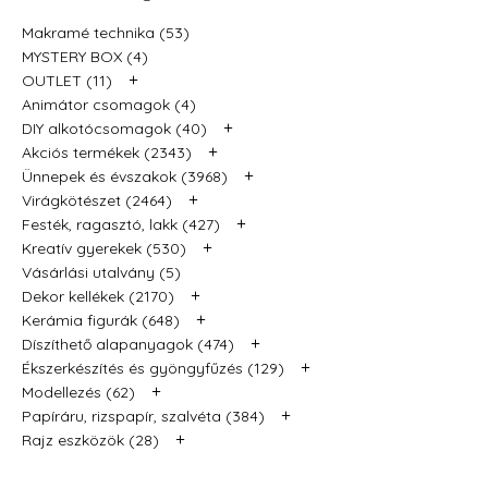
Makramé technika (53)
MYSTERY BOX (4)
+
OUTLET (11)
Animátor csomagok (4)
+
DIY alkotócsomagok (40)
+
Akciós termékek (2343)
+
Ünnepek és évszakok (3968)
+
Virágkötészet (2464)
+
Festék, ragasztó, lakk (427)
+
Kreatív gyerekek (530)
Vásárlási utalvány (5)
+
Dekor kellékek (2170)
+
Kerámia figurák (648)
+
Díszíthető alapanyagok (474)
+
Ékszerkészítés és gyöngyfűzés (129)
+
Modellezés (62)
+
Papíráru, rizspapír, szalvéta (384)
+
Rajz eszközök (28)