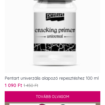
Pentart univerzális alapozó repesztéshez 100 ml
1 090
Ft
1 450
Ft
Original
Current
price
price
TOVÁBB OLVASOM
was:
is:
1
1