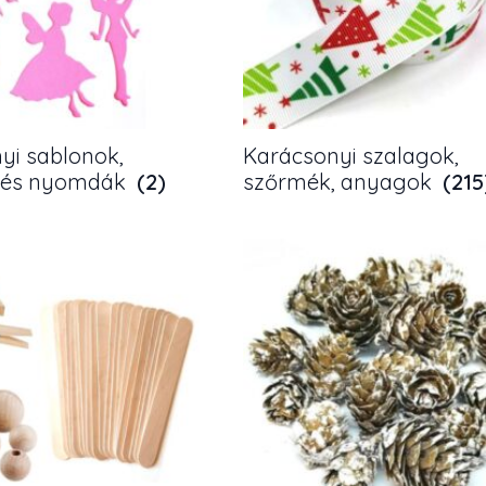
yi sablonok,
Karácsonyi szalagok,
k és nyomdák
(2)
szőrmék, anyagok
(215