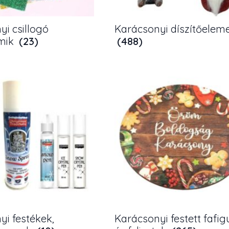
i csillogó
Karácsonyi díszítőelem
mik
(23)
(488)
yi festékek,
Karácsonyi festett fafig