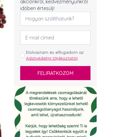
akciónkról, kedvezményünkről
időben értesülj!
Név
*
Email
cím
*
GDPR
Elolvastam és elfogadom az
Adatvédelmi tájékoztatót
.
*
FELIRATKOZOM