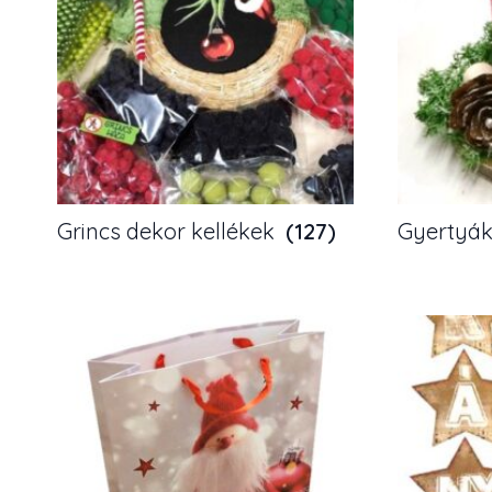
Grincs dekor kellékek
(127)
Gyertyá