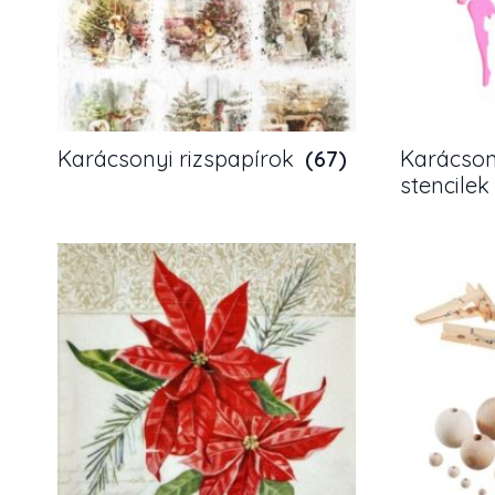
Karácsonyi rizspapírok
(67)
Karácson
stencile