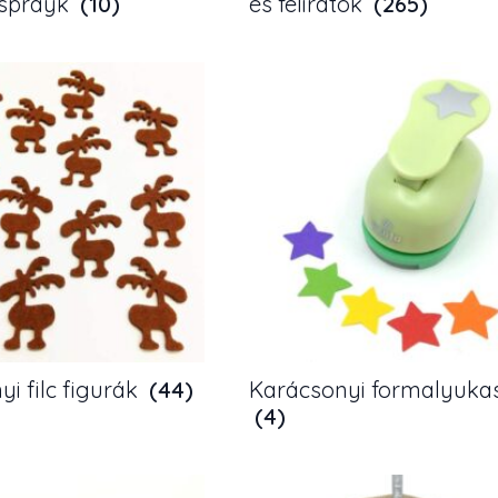
 sprayk
(10)
és feliratok
(265)
i filc figurák
(44)
Karácsonyi formalyuka
(4)