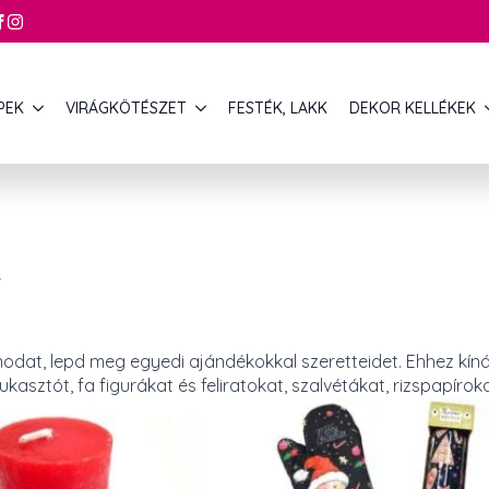
PEK
VIRÁGKÖTÉSZET
FESTÉK, LAKK
DEKOR KELLÉKEK
Y
odat, lepd meg egyedi ajándékokkal szeretteidet. Ehhez kíná
asztót, fa figurákat és feliratokat, szalvétákat, rizspapíroka