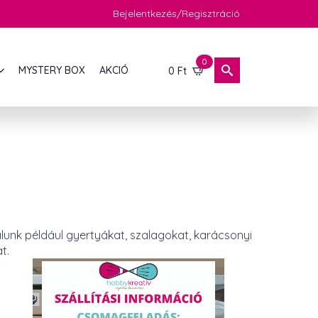
Bejelentkezés/Regisztráció
0
MYSTERY BOX
AKCIÓ
0
Ft
lunk például gyertyákat, szalagokat, karácsonyi
t.