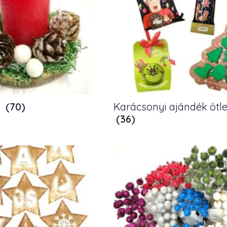
k
(70)
Karácsonyi ajándék ötl
(36)