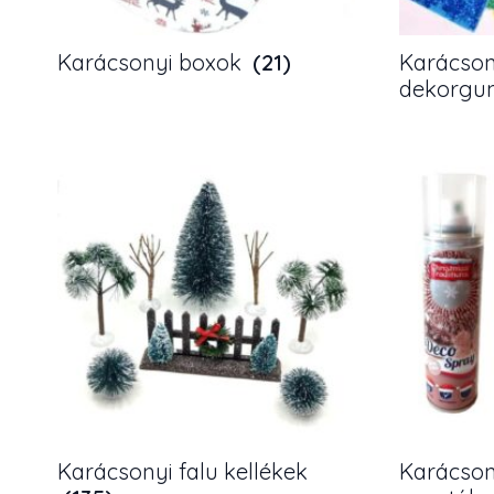
Karácsonyi boxok
(21)
Karácsony
dekorgu
Karácsonyi falu kellékek
Karácson