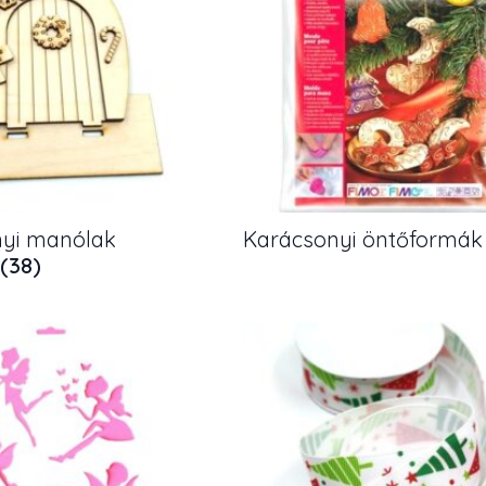
yi manólak
Karácsonyi öntőformá
(38)