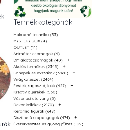
ek
Termékkategóriák:
Makramé technika (53)
MYSTERY BOX (4)
+
OUTLET (11)
Animátor csomagok (4)
+
DIY alkotócsomagok (40)
+
Akciós termékek (2343)
+
Ünnepek és évszakok (3968)
+
Virágkötészet (2464)
+
Festék, ragasztó, lakk (427)
+
Kreatív gyerekek (530)
Vásárlási utalvány (5)
+
Dekor kellékek (2170)
+
Kerámia figurák (648)
+
Díszíthető alapanyagok (474)
urák
Ékszerkészítés és gyöngyfűzés (129)
+