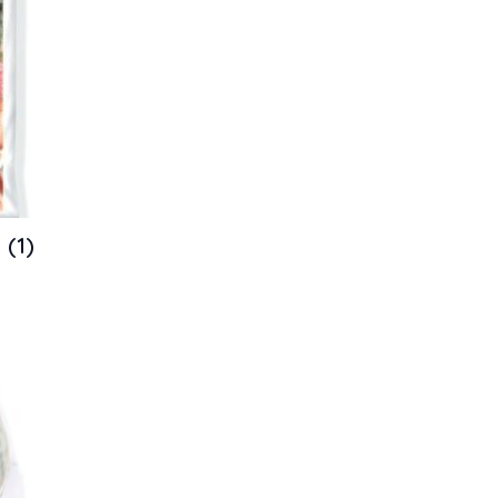
k
(1)