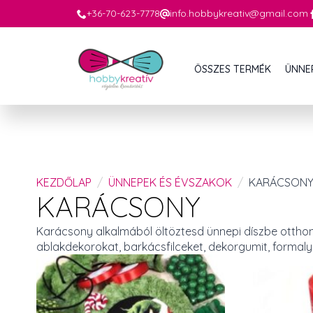
+36-70-623-7778
info.hobbykreativ@gmail.com
ÖSSZES TERMÉK
ÜNNE
KEZDŐLAP
ÜNNEPEK ÉS ÉVSZAKOK
KARÁCSON
KARÁCSONY
Karácsony alkalmából öltöztesd ünnepi díszbe otthon
ablakdekorokat, barkácsfilceket, dekorgumit, formalyuk