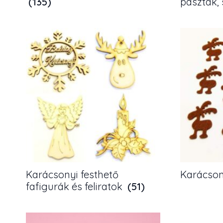
(135)
paszták,
Karácsonyi festhető
Karácsony
fafigurák és feliratok
(51)