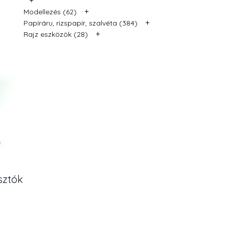
+
Modellezés (62)
+
Papíráru, rizspapír, szalvéta (384)
+
Rajz eszközök (28)
sztók