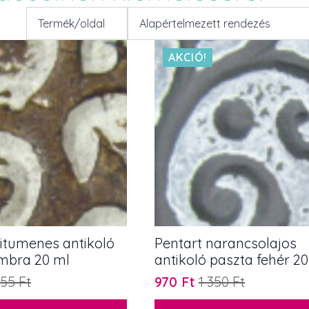
AKCIÓ!
bitumenes antikoló
Pentart narancsolajos
mbra 20 ml
antikoló paszta fehér 20
355
Ft
970
Ft
1 350
Ft
Original
Current
price
price