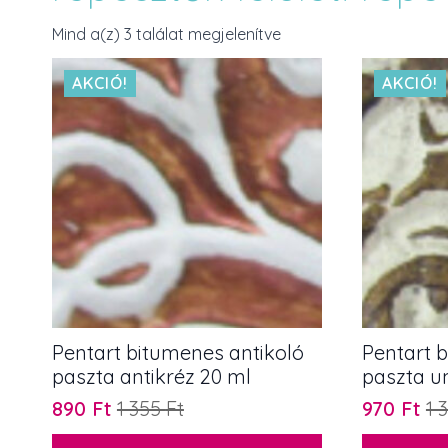
Mind a(z) 3 találat megjelenítve
AKCIÓ!
AKCIÓ!
Pentart bitumenes antikoló
Pentart 
paszta antikréz 20 ml
paszta u
890
Ft
1 355
Ft
970
Ft
1 
Original
Current
Original
Current
price
price
price
price