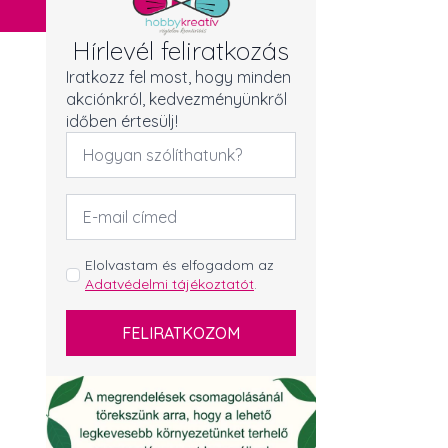
Hírlevél feliratkozás
Iratkozz fel most, hogy minden
akciónkról, kedvezményünkről
időben értesülj!
Név
*
Email
cím
*
GDPR
Elolvastam és elfogadom az
Adatvédelmi tájékoztatót
.
*
FELIRATKOZOM