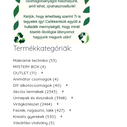
Termékkategóriák:
Makramé technika (53)
MYSTERY BOX (4)
+
OUTLET (11)
Animátor csomagok (4)
+
DIY alkotócsomagok (40)
+
Akciós termékek (2343)
+
Ünnepek és évszakok (3968)
+
Virágkötészet (2464)
+
Festék, ragasztó, lakk (427)
+
Kreatív gyerekek (530)
Vásárlási utalvány (5)