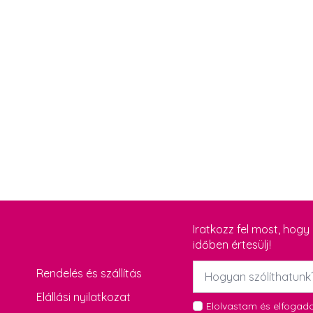
Iratkozz fel most, hog
időben értesülj!
Név
Rendelés és szállítás
*
Elállási nyilatkozat
GDPR
Elolvastam és elfoga