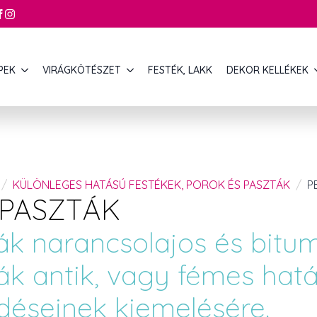
PEK
VIRÁGKÖTÉSZET
FESTÉK, LAKK
DEKOR KELLÉKEK
KÜLÖNLEGES HATÁSÚ FESTÉKEK, POROK ÉS PASZTÁK
P
 PASZTÁK
ák narancsolajos és bitum
k antik, vagy fémes hatás
edéseinek kiemelésére.