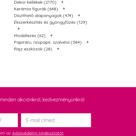
+
Dekor kellékek (2170)
+
Kerámia figurák (648)
+
Díszíthető alapanyagok (474)
Ékszerkészítés és gyöngyfűzés (129)
+
+
Modellezés (62)
+
Papíráru, rizspapír, szalvéta (384)
+
Rajz eszközök (28)
y minden akciónkról, kedvezményünkről
Email
*
dom az
Adatvédelmi tájékoztatót
.