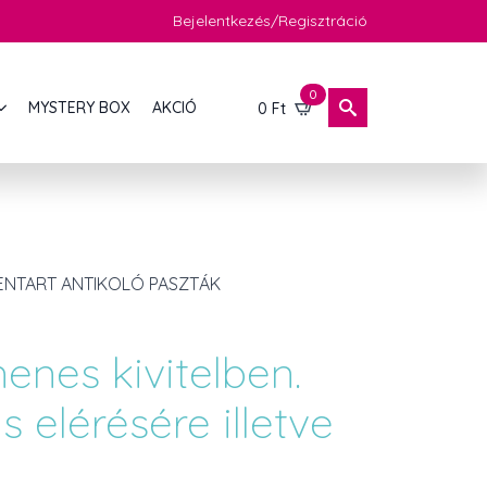
Bejelentkezés/Regisztráció
0
MYSTERY BOX
AKCIÓ
0
Ft
ENTART ANTIKOLÓ PASZTÁK
enes kivitelben.
 elérésére illetve