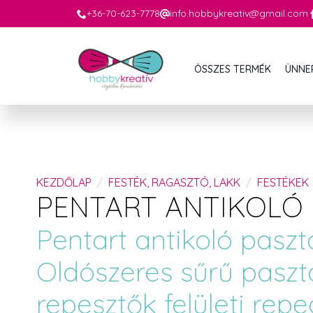
+36-70-623-7778
info.hobbykreativ@gmail.com
ÖSSZES TERMÉK
ÜNNE
KEZDŐLAP
FESTÉK, RAGASZTÓ, LAKK
FESTÉKEK
PENTART ANTIKOLÓ
Pentart antikoló paszt
Oldószeres sűrű pasztá
repesztők felületi rep