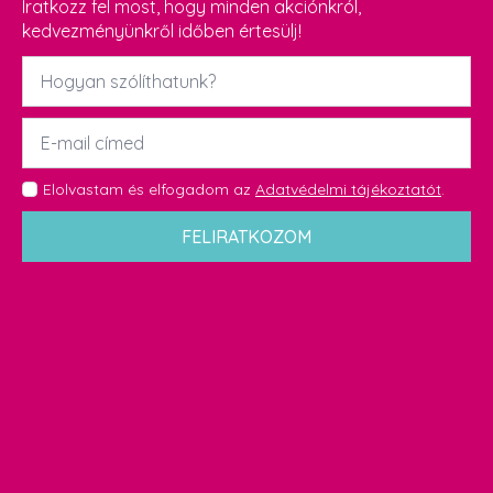
Iratkozz fel most, hogy minden akciónkról,
kedvezményünkről időben értesülj!
Név
*
Email
*
GDPR
Elolvastam és elfogadom az
Adatvédelmi tájékoztatót
.
*
FELIRATKOZOM