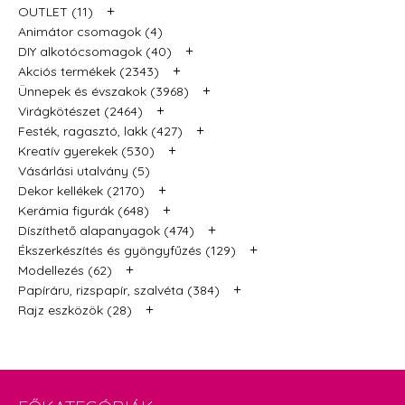
+
OUTLET (11)
Animátor csomagok (4)
+
DIY alkotócsomagok (40)
+
Akciós termékek (2343)
+
Ünnepek és évszakok (3968)
+
Virágkötészet (2464)
+
Festék, ragasztó, lakk (427)
+
Kreatív gyerekek (530)
Vásárlási utalvány (5)
+
Dekor kellékek (2170)
+
Kerámia figurák (648)
+
Díszíthető alapanyagok (474)
+
Ékszerkészítés és gyöngyfűzés (129)
+
Modellezés (62)
+
Papíráru, rizspapír, szalvéta (384)
+
Rajz eszközök (28)