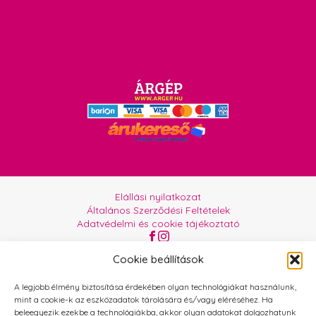
Elállási nyilatkozat
Általános Szerződési Feltételek
Adatvédelmi és cookie tájékoztató
Az oldalt üzemelteti:
Orgabor e.U.
Cookie beállítások
A legjobb élmény biztosítása érdekében olyan technológiákat használunk,
mint a cookie-k az eszközadatok tárolására és/vagy eléréséhez. Ha
beleegyezik ezekbe a technológiákba, akkor olyan adatokat dolgozhatunk