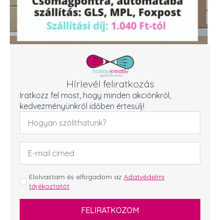
Hírlevél feliratkozás
Iratkozz fel most, hogy minden akciónkról,
kedvezményünkről időben értesülj!
Név
*
Email
cím
*
GDPR
Elolvastam és elfogadom az
Adatvédelmi
tájékoztatót
.
*
FELIRATKOZOM