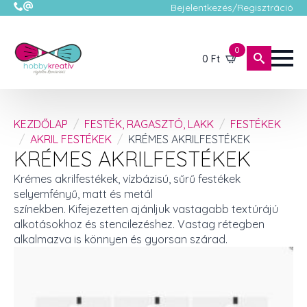
Bejelentkezés/Regisztráció
0
0
Ft
KEZDŐLAP
FESTÉK, RAGASZTÓ, LAKK
FESTÉKEK
AKRIL FESTÉKEK
KRÉMES AKRILFESTÉKEK
KRÉMES AKRILFESTÉKEK
Krémes akrilfestékek, vízbázisú, sűrű festékek
selyemfényű, matt és metál
színekben. Kifejezetten ajánljuk vastagabb textúrájú
alkotásokhoz és stencilezéshez. Vastag rétegben
alkalmazva is könnyen és gyorsan szárad.