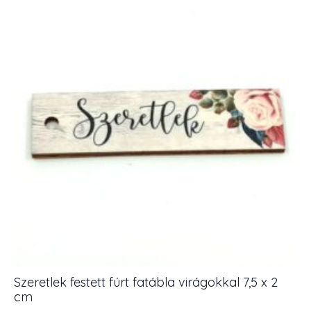
5
cm
mennyiség
Szeretlek festett fúrt fatábla virágokkal 7,5 x 2
cm