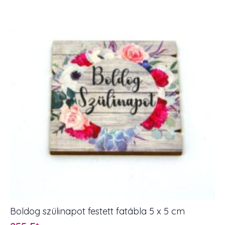
7,5
x
5
cm
mennyiség
Boldog szülinapot festett fatábla 5 x 5 cm