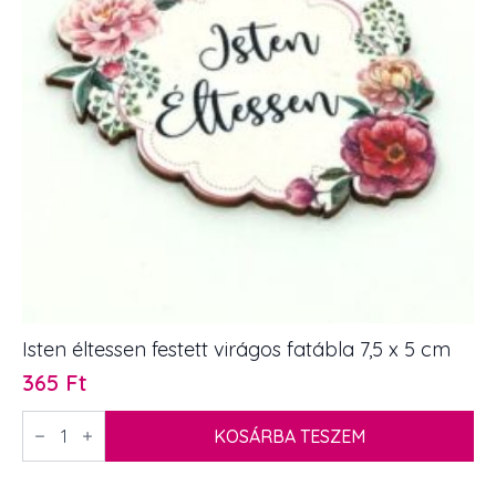
mennyiség
Isten éltessen festett virágos fatábla 7,5 x 5 cm
365
Ft
Isten
éltessen
KOSÁRBA TESZEM
festett
virágos
fatábla