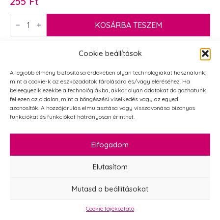
255
Ft
Boldog
szülinapot
KOSÁRBA TESZEM
festett
fatábla
5
Cookie beállítások
x
AKCIÓ!
5
cm
A legjobb élmény biztosítása érdekében olyan technológiákat használunk,
mennyiség
mint a cookie-k az eszközadatok tárolására és/vagy eléréséhez. Ha
beleegyezik ezekbe a technológiákba, akkor olyan adatokat dolgozhatunk
fel ezen az oldalon, mint a böngészési viselkedés vagy az egyedi
azonosítók. A hozzájárulás elmulasztása vagy visszavonása bizonyos
funkciókat és funkciókat hátrányosan érinthet.
Elfogadom
Elutasítom
Mutasd a beállításokat
Cookie tájékoztató