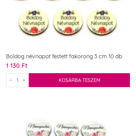
Boldog névnapot festett fakorong 3 cm 10 db
1 130
Ft
Boldog
névnapot
KOSÁRBA TESZEM
festett
fakorong
3
cm
10
db
mennyiség