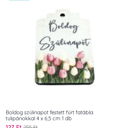
5
cm
mennyiség
Boldog szülinapot festett fúrt fatábla
tulipánokkal 4 x 6,5 cm 1 db
127
Ft
255
Ft