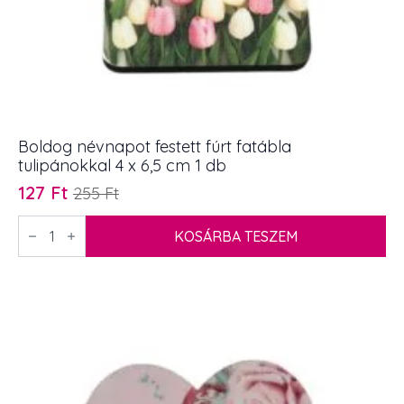
Boldog névnapot festett fúrt fatábla
tulipánokkal 4 x 6,5 cm 1 db
127
Ft
255
Ft
Original
Current
price
price
Boldog
névnapot
KOSÁRBA TESZEM
was:
is:
festett
255 Ft.
127 Ft.
fúrt
fatábla
tulipánokkal
4
x
6,5
cm
1
db
mennyiség