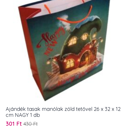
Ajándék tasak manólak zöld tetővel 26 x 32 x 12
cm NAGY 1 db
301
Ft
430
Ft
Original
Current