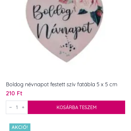
Boldog névnapot festett szív fatábla 5 x 5 cm
210
Ft
Boldog
névnapot
KOSÁRBA TESZEM
festett
szív
fatábla
5
AKCIÓ!
x