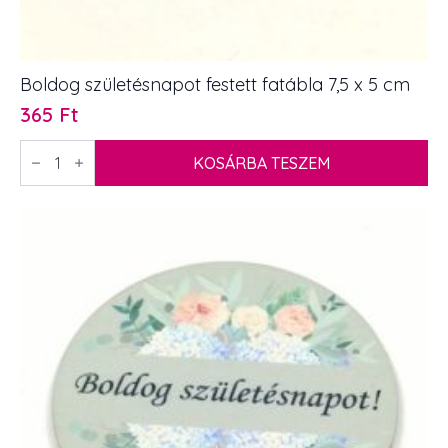
Boldog születésnapot festett fatábla 7,5 x 5 cm
365
Ft
Boldog
születésnapot
KOSÁRBA TESZEM
festett
fatábla
7,5
x
5
cm
mennyiség