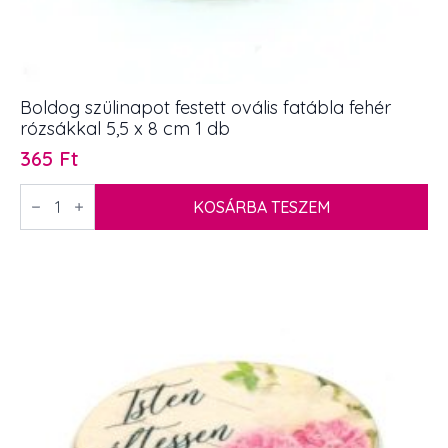
Boldog szülinapot festett ovális fatábla fehér
rózsákkal 5,5 x 8 cm 1 db
365
Ft
Boldog
szülinapot
KOSÁRBA TESZEM
festett
ovális
fatábla
fehér
rózsákkal
5,5
x
8
cm
1
db
mennyiség