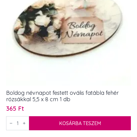
Boldog névnapot festett ovális fatábla fehér
rózsákkal 5,5 x 8 cm 1 db
365
Ft
Boldog
névnapot
KOSÁRBA TESZEM
festett
ovális