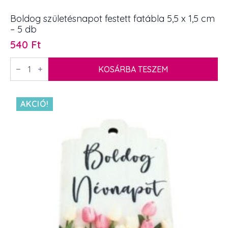
Boldog születésnapot festett fatábla 5,5 x 1,5 cm
– 5 db
540
Ft
Boldog
születésnapot
KOSÁRBA TESZEM
festett
fatábla
5,5
x
AKCIÓ!
1,5
cm
-
5
db
mennyiség