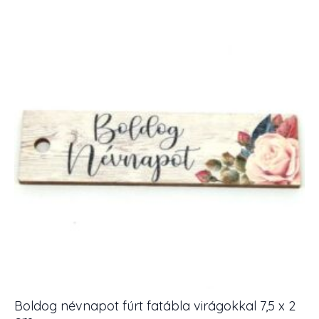
fatábla
fehér
rózsákkal
5,5
x
8
cm
1
db
mennyiség
Boldog névnapot fúrt fatábla virágokkal 7,5 x 2