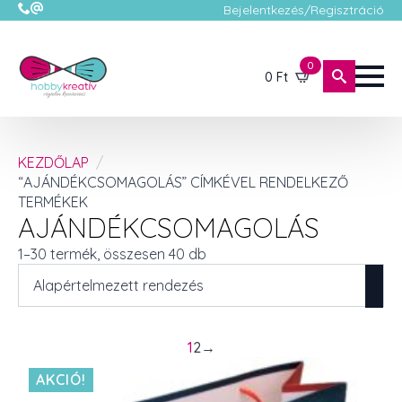
Bejelentkezés/Regisztráció
0
0
Ft
KEZDŐLAP
“AJÁNDÉKCSOMAGOLÁS” CÍMKÉVEL RENDELKEZŐ
TERMÉKEK
AJÁNDÉKCSOMAGOLÁS
1–30 termék, összesen 40 db
1
2
→
AKCIÓ!