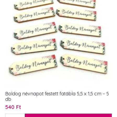
cm
1
db
mennyiség
Boldog névnapot festett fatábla 5,5 x 1,5 cm – 5
db
540
Ft
Boldog