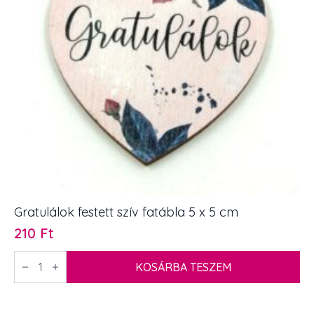
Gratulálok festett szív fatábla 5 x 5 cm
210
Ft
Gratulálok
festett
KOSÁRBA TESZEM
szív
fatábla
5
x