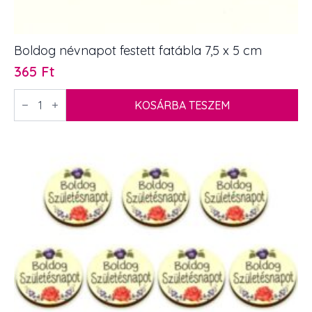
Boldog névnapot festett fatábla 7,5 x 5 cm
365
Ft
Boldog
névnapot
KOSÁRBA TESZEM
festett
fatábla
7,5
x
5
cm
mennyiség