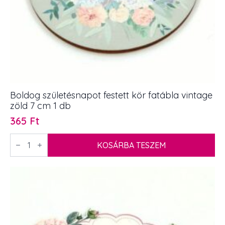
Boldog születésnapot festett kör fatábla vintage
zöld 7 cm 1 db
365
Ft
Boldog
születésnapot
KOSÁRBA TESZEM
festett
kör
fatábla
vintage
zöld
7
cm
1
db