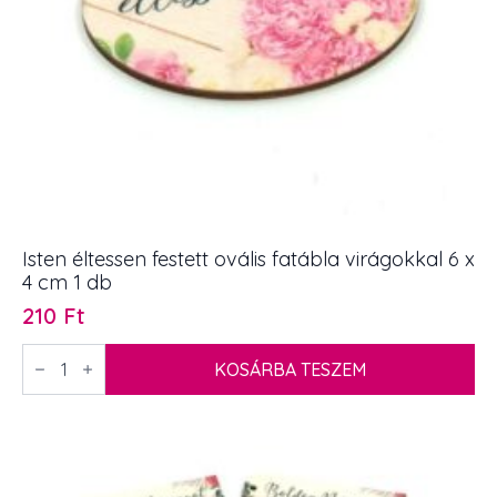
Isten éltessen festett ovális fatábla virágokkal 6 x
4 cm 1 db
210
Ft
Isten
éltessen
KOSÁRBA TESZEM
festett
ovális
fatábla
virágokkal
6
x
4