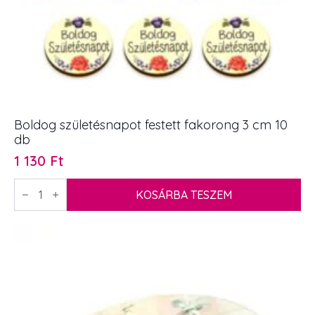
Boldog születésnapot festett fakorong 3 cm 10
db
1 130
Ft
Boldog
születésnapot
KOSÁRBA TESZEM
festett
fakorong
3
cm
10
db
mennyiség