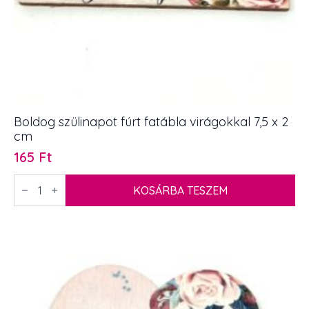
Boldog szülinapot fúrt fatábla virágokkal 7,5 x 2
cm
165
Ft
Boldog
szülinapot
KOSÁRBA TESZEM
fúrt
fatábla
virágokkal
7,5
x
2
cm
mennyiség