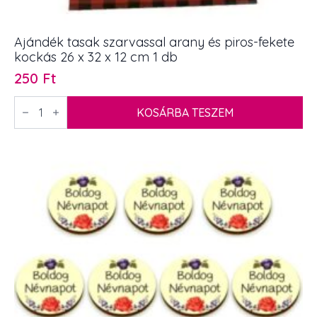
Ajándék tasak szarvassal arany és piros-fekete
kockás 26 x 32 x 12 cm 1 db
250
Ft
Ajándék
tasak
KOSÁRBA TESZEM
szarvassal
arany
és
piros-
fekete
kockás
26
x
32
x
12
cm
1
db
mennyiség