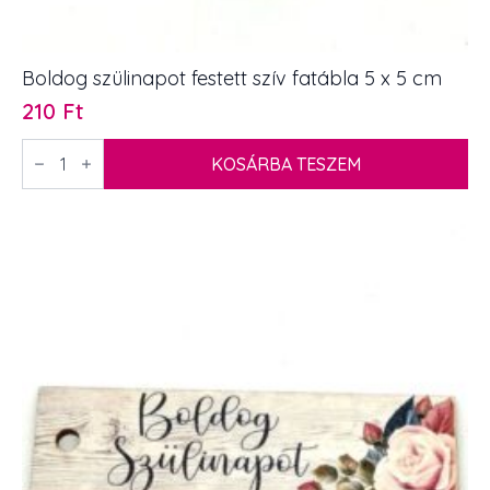
Boldog szülinapot festett szív fatábla 5 x 5 cm
210
Ft
Boldog
szülinapot
KOSÁRBA TESZEM
festett
szív
fatábla
5
x
5
cm
mennyiség