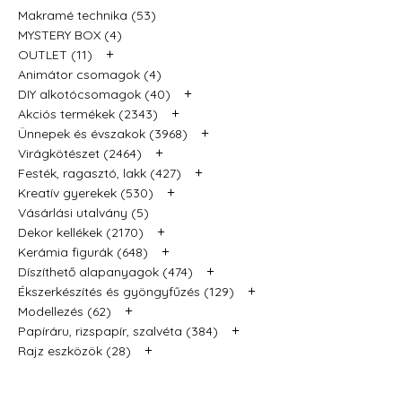
Makramé technika (53)
MYSTERY BOX (4)
+
OUTLET (11)
Animátor csomagok (4)
+
DIY alkotócsomagok (40)
+
Akciós termékek (2343)
+
Ünnepek és évszakok (3968)
+
Virágkötészet (2464)
+
Festék, ragasztó, lakk (427)
+
Kreatív gyerekek (530)
Vásárlási utalvány (5)
+
Dekor kellékek (2170)
+
Kerámia figurák (648)
+
Díszíthető alapanyagok (474)
+
Ékszerkészítés és gyöngyfűzés (129)
+
Modellezés (62)
+
Papíráru, rizspapír, szalvéta (384)
+
Rajz eszközök (28)