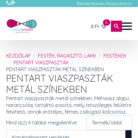
Bejelentkezés/Regisztráció
0
0
Ft
KEZDŐLAP
FESTÉK, RAGASZTÓ, LAKK
FESTÉKEK
PENTART VIASZPASZTÁK
PENTART VIASZPASZTÁK METÁL SZÍNEKBEN
PENTART VIASZPASZTÁK
METÁL SZÍNEKBEN
Pentart viaszpaszták metál színekben. Méhviasz alapú,
narancsolaj tartalmú paszta, mely tetszőleges felületre
felvihető, annak erőteljes, fémes csillogást kölcsönöz.
Mind a(z) 4 találat megjelenítve