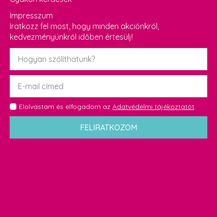
Impresszum
Iratkozz fel most, hogy minden akciónkról,
kedvezményünkről időben értesülj!
Név
*
Email
*
GDPR
Elolvastam és elfogadom az
Adatvédelmi tájékoztatót
.
*
FELIRATKOZOM