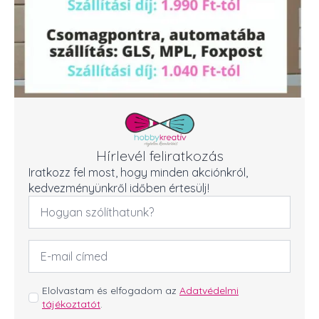
Hírlevél feliratkozás
Iratkozz fel most, hogy minden akciónkról,
kedvezményünkről időben értesülj!
Név
*
Email
cím
*
GDPR
Elolvastam és elfogadom az
Adatvédelmi
tájékoztatót
.
*