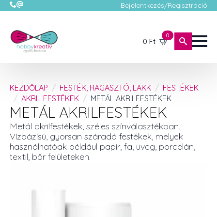
Bejelentkezés/Regisztráció
0
0
Ft
KEZDŐLAP
FESTÉK, RAGASZTÓ, LAKK
FESTÉKEK
AKRIL FESTÉKEK
METÁL AKRILFESTÉKEK
METÁL AKRILFESTÉKEK
Metál akrilfestékek, széles színválasztékban.
Vízbázisú, gyorsan száradó festékek, melyek
használhatóak például papír, fa, üveg, porcelán,
textil, bőr felületeken.