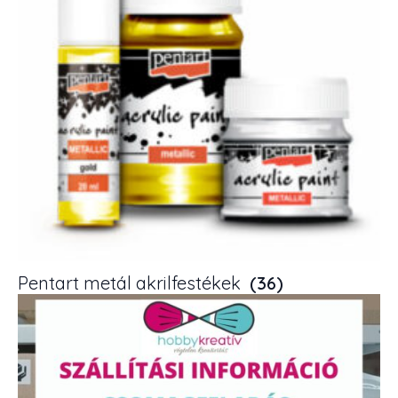
Pentart metál akrilfestékek
(36)