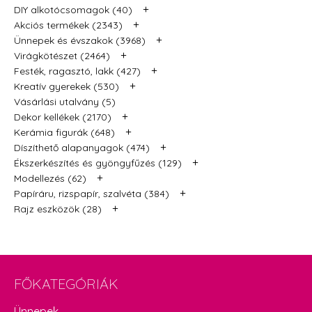
+
DIY alkotócsomagok (40)
+
Akciós termékek (2343)
+
Ünnepek és évszakok (3968)
+
Virágkötészet (2464)
+
Festék, ragasztó, lakk (427)
+
Kreatív gyerekek (530)
Vásárlási utalvány (5)
+
Dekor kellékek (2170)
+
Kerámia figurák (648)
+
Díszíthető alapanyagok (474)
+
Ékszerkészítés és gyöngyfűzés (129)
+
Modellezés (62)
+
Papíráru, rizspapír, szalvéta (384)
+
Rajz eszközök (28)
FŐKATEGÓRIÁK
Ünnepek