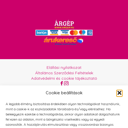
Elállási nyilatkozat
Általános Szerződési Feltételek
Adatvédelmi és cookie tájékoztató
Az oldalt üzemelteti:
Orgabor e.U.
Cookie beállítások
A legjobb élmény biztosítása érdekében olyan technológiákat használunk,
mint a cookie-k az eszközadatok tárolására és/vagy eléréséhez. Ha
beleegyezik ezekbe a technológiákba, akkor olyan adatokat dolgozhatunk
fel ezen az oldalon, mint a böngészési viselkedés vagy az egyedi
azonosítók. A hozzájárulás elmulasztása vagy visszavonása bizonyos