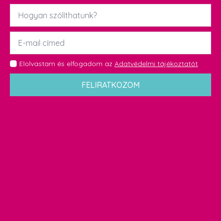
Név
*
Email
*
GDPR
Elolvastam és elfogadom az
Adatvédelmi tájékoztatót
.
*
FELIRATKOZOM