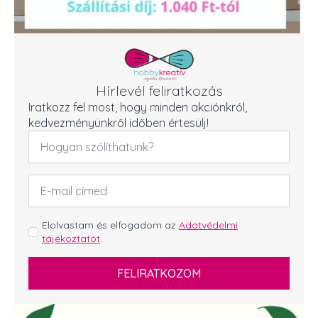
Hírlevél feliratkozás
Iratkozz fel most, hogy minden akciónkról,
kedvezményünkről időben értesülj!
Név
*
Email
cím
*
GDPR
Elolvastam és elfogadom az
Adatvédelmi
tájékoztatót
.
*
FELIRATKOZOM