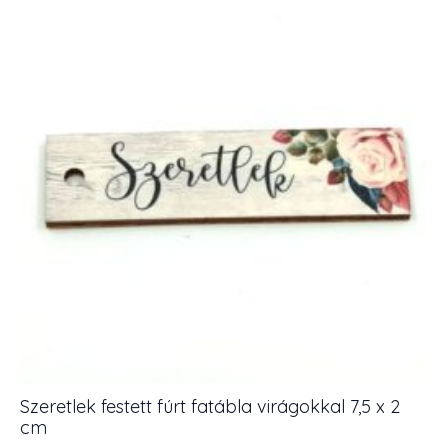
5
cm
mennyiség
Szeretlek festett fúrt fatábla virágokkal 7,5 x 2
cm