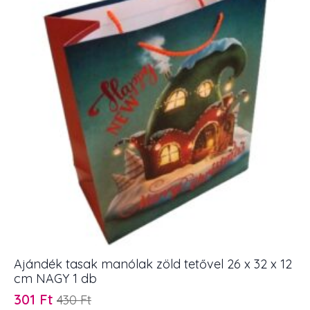
Ajándék tasak manólak zöld tetővel 26 x 32 x 12
cm NAGY 1 db
301
Ft
430
Ft
Original
Current