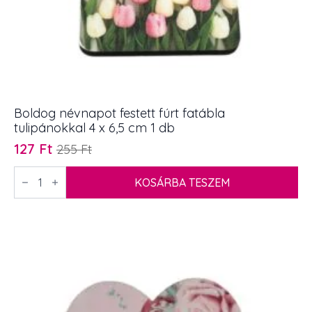
Boldog névnapot festett fúrt fatábla
tulipánokkal 4 x 6,5 cm 1 db
127
Ft
255
Ft
Original
Current
price
price
Boldog
névnapot
KOSÁRBA TESZEM
was:
is:
festett
255 Ft.
127 Ft.
fúrt
fatábla
tulipánokkal
4
x
6,5
cm
1
db
mennyiség