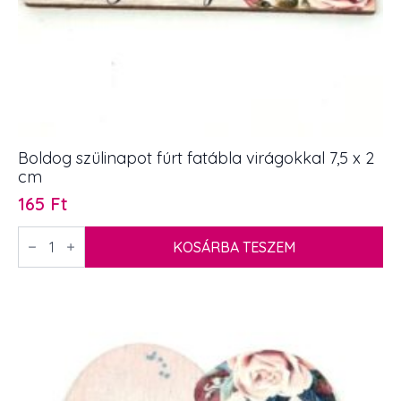
Boldog szülinapot fúrt fatábla virágokkal 7,5 x 2
cm
165
Ft
Boldog
szülinapot
KOSÁRBA TESZEM
fúrt
fatábla
virágokkal
7,5
x
2
cm
mennyiség