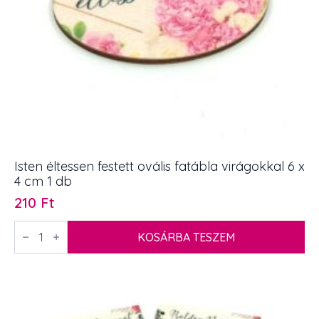
Isten éltessen festett ovális fatábla virágokkal 6 x
4 cm 1 db
210
Ft
Isten
éltessen
KOSÁRBA TESZEM
festett
ovális
fatábla
virágokkal
6
x
4