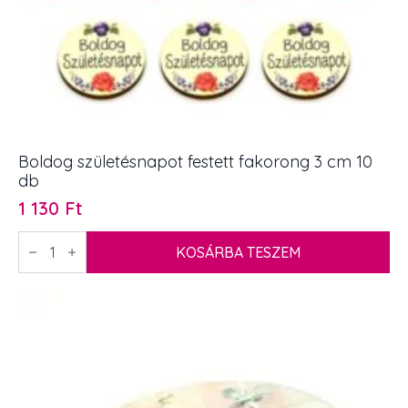
Boldog születésnapot festett fakorong 3 cm 10
db
1 130
Ft
Boldog
születésnapot
KOSÁRBA TESZEM
festett
fakorong
3
cm
10
db
mennyiség