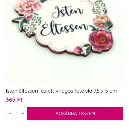
mennyiség
Isten éltessen festett virágos fatábla 7,5 x 5 cm
365
Ft
Isten
éltessen
KOSÁRBA TESZEM
festett
virágos
fatábla