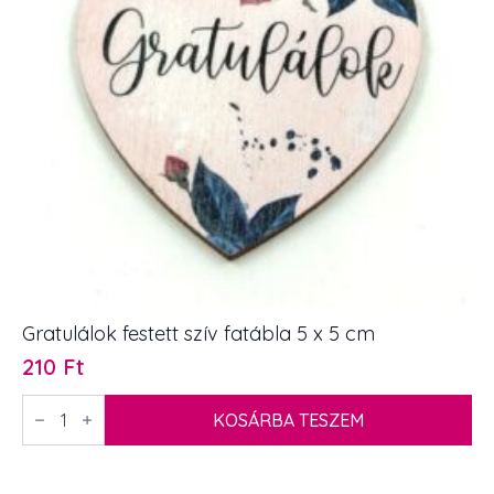
Gratulálok festett szív fatábla 5 x 5 cm
210
Ft
Gratulálok
festett
KOSÁRBA TESZEM
szív
fatábla
5
x