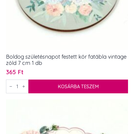
Boldog születésnapot festett kör fatábla vintage
zöld 7 cm 1 db
365
Ft
Boldog
születésnapot
KOSÁRBA TESZEM
festett
kör
fatábla
vintage
zöld
7
cm
1
db