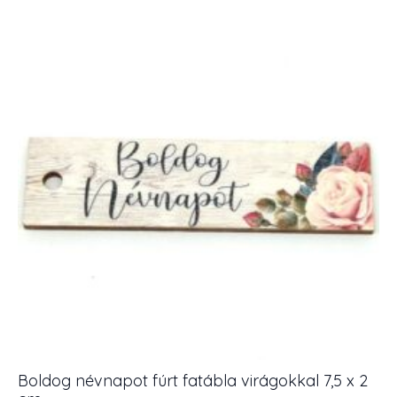
fatábla
fehér
rózsákkal
5,5
x
8
cm
1
db
mennyiség
Boldog névnapot fúrt fatábla virágokkal 7,5 x 2