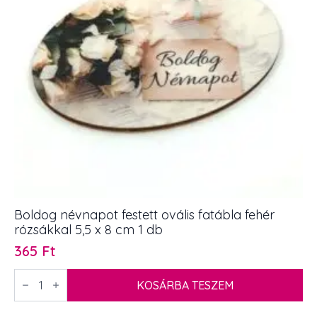
Boldog névnapot festett ovális fatábla fehér
rózsákkal 5,5 x 8 cm 1 db
365
Ft
Boldog
névnapot
KOSÁRBA TESZEM
festett
ovális