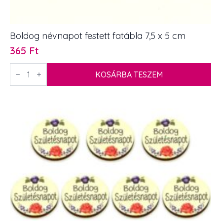
Boldog névnapot festett fatábla 7,5 x 5 cm
365
Ft
Boldog
névnapot
KOSÁRBA TESZEM
festett
fatábla
7,5
x
5
cm
mennyiség