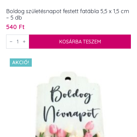
Boldog születésnapot festett fatábla 5,5 x 1,5 cm
– 5 db
540
Ft
Boldog
születésnapot
KOSÁRBA TESZEM
festett
fatábla
5,5
x
AKCIÓ!
1,5
cm
-
5
db
mennyiség