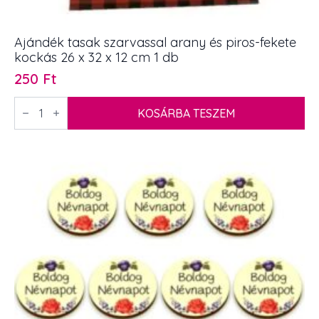
Ajándék tasak szarvassal arany és piros-fekete
kockás 26 x 32 x 12 cm 1 db
250
Ft
Ajándék
tasak
KOSÁRBA TESZEM
szarvassal
arany
és
piros-
fekete
kockás
26
x
32
x
12
cm
1
db
mennyiség