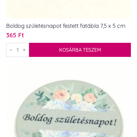
Boldog születésnapot festett fatábla 7,5 x 5 cm
365
Ft
Boldog
születésnapot
KOSÁRBA TESZEM
festett
fatábla
7,5
x
5
cm
mennyiség