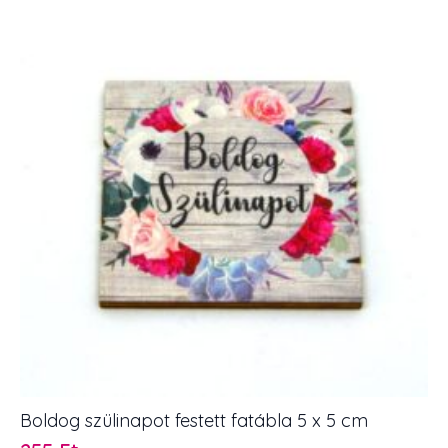
7,5
x
5
cm
mennyiség
Boldog szülinapot festett fatábla 5 x 5 cm