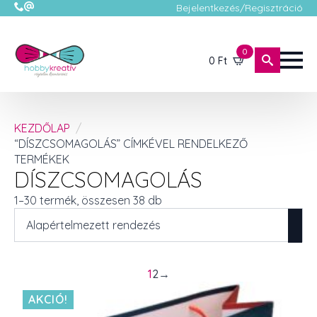
Bejelentkezés/Regisztráció
0
0
Ft
KEZDŐLAP
“DÍSZCSOMAGOLÁS” CÍMKÉVEL RENDELKEZŐ
TERMÉKEK
DÍSZCSOMAGOLÁS
1–30 termék, összesen 38 db
1
2
→
AKCIÓ!