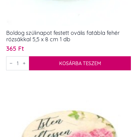
Boldog szülinapot festett ovális fatábla fehér
rózsákkal 5,5 x 8 cm 1 db
365
Ft
Boldog
szülinapot
KOSÁRBA TESZEM
festett
ovális
fatábla
fehér
rózsákkal
5,5
x
8
cm
1
db
mennyiség