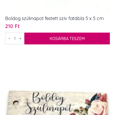
Boldog szülinapot festett szív fatábla 5 x 5 cm
210
Ft
Boldog
szülinapot
KOSÁRBA TESZEM
festett
szív
fatábla
5
x
5
cm
mennyiség