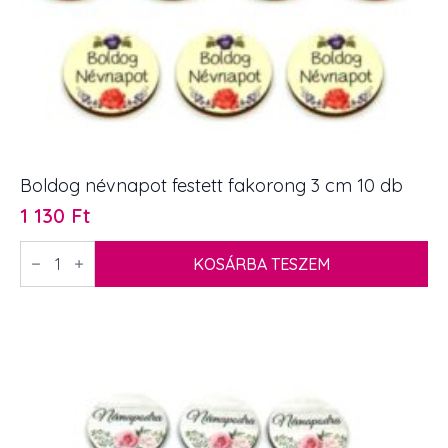
Boldog névnapot festett fakorong 3 cm 10 db
1 130
Ft
Boldog
névnapot
KOSÁRBA TESZEM
festett
fakorong
3
cm
10
db
mennyiség