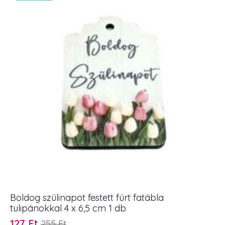
5
cm
mennyiség
Boldog szülinapot festett fúrt fatábla
tulipánokkal 4 x 6,5 cm 1 db
127
Ft
255
Ft