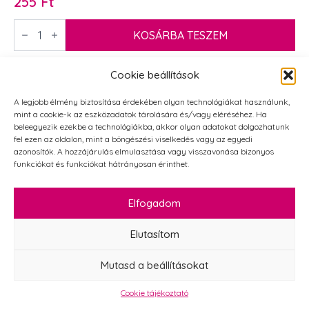
255
Ft
Boldog
szülinapot
KOSÁRBA TESZEM
festett
fatábla
5
Cookie beállítások
x
AKCIÓ!
5
cm
A legjobb élmény biztosítása érdekében olyan technológiákat használunk,
mennyiség
mint a cookie-k az eszközadatok tárolására és/vagy eléréséhez. Ha
beleegyezik ezekbe a technológiákba, akkor olyan adatokat dolgozhatunk
fel ezen az oldalon, mint a böngészési viselkedés vagy az egyedi
azonosítók. A hozzájárulás elmulasztása vagy visszavonása bizonyos
funkciókat és funkciókat hátrányosan érinthet.
Elfogadom
Elutasítom
Mutasd a beállításokat
Cookie tájékoztató