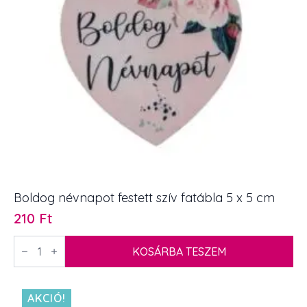
Boldog névnapot festett szív fatábla 5 x 5 cm
210
Ft
Boldog
névnapot
KOSÁRBA TESZEM
festett
szív
fatábla
5
AKCIÓ!
x