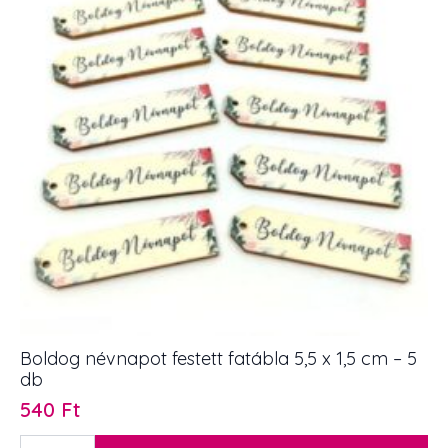
cm
1
db
mennyiség
Boldog névnapot festett fatábla 5,5 x 1,5 cm – 5
db
540
Ft
Boldog