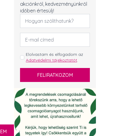
akciónkról, kedvezményünkről
időben értesülj!
Név
*
Email
cím
*
GDPR
Elolvastam és elfogadom az
Adatvédelmi tájékoztatót
.
*
FELIRATKOZOM
ZEM