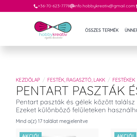
+36-70-623-7778
info.hobbykreativ@gmail.com
ÖSSZES TERMÉK
ÜNNE
KEZDŐLAP
FESTÉK, RAGASZTÓ, LAKK
FESTÉKEK
PENTART PASZTÁK É
Pentart paszták és gélek között találsz
Ezeket különböző felületeken használhat
Mind a(z) 17 találat megjelenítve
AKCIÓ!
AKCIÓ!