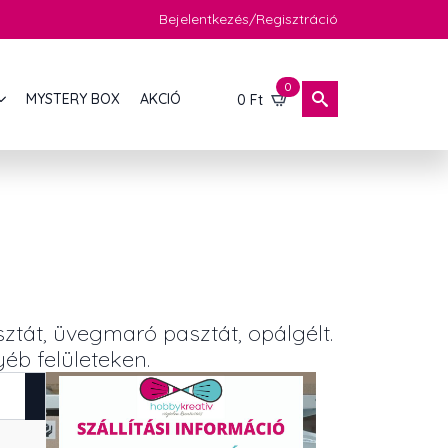
Bejelentkezés/Regisztráció
0
MYSTERY BOX
AKCIÓ
0
Ft
sztát, üvegmaró pasztát, opálgélt.
éb felületeken.