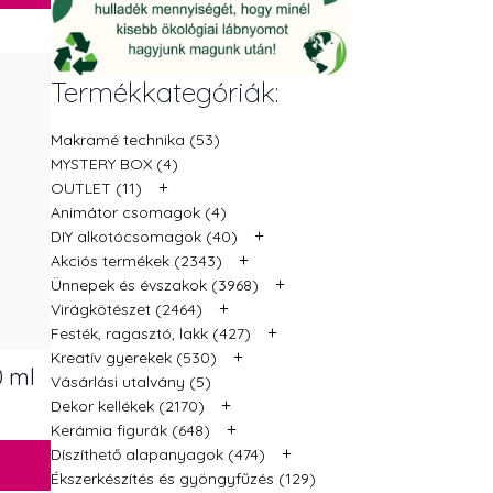
Termékkategóriák:
Makramé technika (53)
MYSTERY BOX (4)
+
OUTLET (11)
Animátor csomagok (4)
+
DIY alkotócsomagok (40)
+
Akciós termékek (2343)
+
Ünnepek és évszakok (3968)
+
Virágkötészet (2464)
+
Festék, ragasztó, lakk (427)
+
Kreatív gyerekek (530)
0 ml
Vásárlási utalvány (5)
+
Dekor kellékek (2170)
+
Kerámia figurák (648)
+
Díszíthető alapanyagok (474)
Ékszerkészítés és gyöngyfűzés (129)