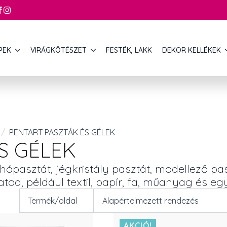
PEK
VIRÁGKÖTÉSZET
FESTÉK, LAKK
DEKOR KELLÉKEK
PENTART PASZTÁK ÉS GÉLEK
S GÉLEK
 hópasztát, jégkristály pasztát, modellező pa
od, például textil, papír, fa, műanyag és egy
AKCIÓ!