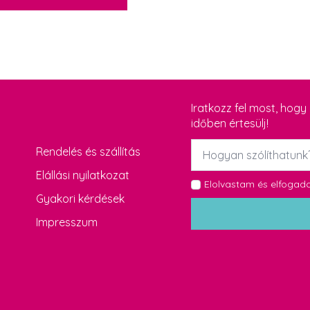
Iratkozz fel most, hog
időben értesülj!
Név
Rendelés és szállítás
*
Elállási nyilatkozat
GDPR
Elolvastam és elfoga
Gyakori kérdések
*
Impresszum