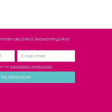
y minden akciónkról, kedvezményünkről
Email
*
dom az
Adatvédelmi tájékoztatót
.
FELIRATKOZOM