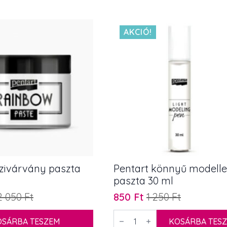
1
805 Ft.
150 Ft.
AKCIÓ!
szivárvány paszta
Pentart könnyű modell
paszta 30 ml
2 050
Ft
850
Ft
1 250
Ft
Original
Current
price
price
Pentart
OSÁRBA TESZEM
könnyű
KOSÁRBA TES
was:
is: