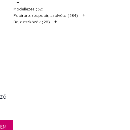
+
+
Modellezés (62)
+
Papíráru, rizspapír, szalvéta (384)
+
Rajz eszközök (28)
ező
ZEM