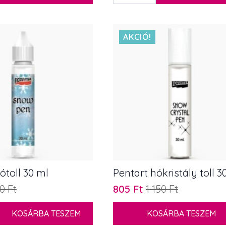
100
ml
mennyiség
AKCIÓ!
ótoll 30 ml
Pentart hókristály toll 3
50
Ft
805
Ft
1 150
Ft
Original
Current
price
price
KOSÁRBA TESZEM
KOSÁRBA TESZEM
was:
is: