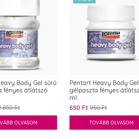
Heavy Body Gel sűrű
Pentart Heavy Body Gel
a fényes átlátszó
gélpaszta fényes átláts
ml
2 850
Ft
650
Ft
950
Ft
Original
Current
price
price
VÁBB OLVASOM
TOVÁBB OLVASOM
was:
is:
950 Ft.
650 Ft.