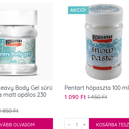
AKCIÓ!
Heavy Body Gel sűrű
Pentart hópaszta 100 ml
a matt opálos 230
1 090
Ft
1 450
Ft
Original
Current
price
price
2 850
Ft
was:
is:
1
1
Pentart
VÁBB OLVASOM
hópaszta
KOSÁRBA TES
450 Ft.
090 Ft.