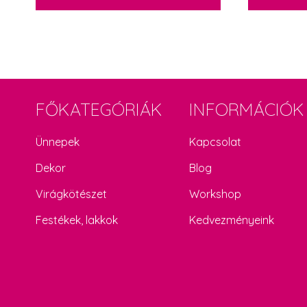
was:
is:
was:
is:
950 Ft.
690 Ft.
2
1
150 Ft.
603 Ft.
FŐKATEGÓRIÁK
INFORMÁCIÓK
Ünnepek
Kapcsolat
Dekor
Blog
Virágkötészet
Workshop
Festékek, lakkok
Kedvezményeink