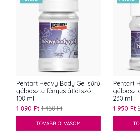
Pentart Heavy Body Gel sűrű
Pentart 
gélpaszta fényes átlátszó
gélpaszt
100 ml
230 ml
1 090
Ft
1 450
Ft
1 950
Ft
Original
Current
Original
Current
price
price
price
price
TOVÁBB OLVASOM
TO
was:
is:
was:
is:
1
1
2
1