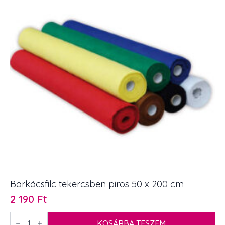
Barkácsfilc tekercsben piros 50 x 200 cm
2 190
Ft
Barkácsfilc
tekercsben
KOSÁRBA TESZEM