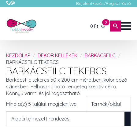
Bejelentkezés/Regisztráció
0
0
Ft
KEZDŐLAP
DEKOR KELLÉKEK
BARKÁCSFILC
BARKÁCSFILC TEKERCS
BARKÁCSFILC TEKERCS
Barkácsfilc tekercs 50 x 200 cm méretben, különböző
színekben. Felhasználható rengeteg kreatív célra.
Könnyű varrni és jól ragasztható.
Mind a(z) 5 találat megjelenítve