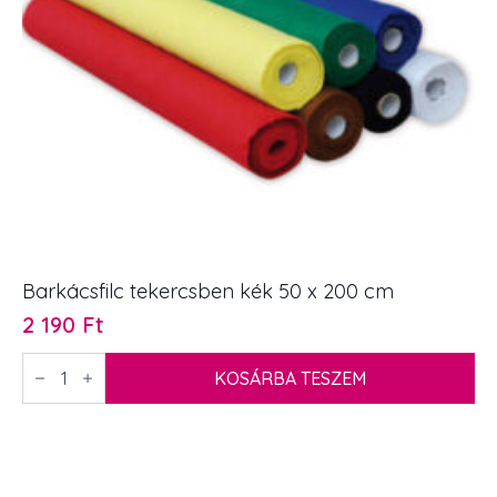
Barkácsfilc tekercsben kék 50 x 200 cm
2 190
Ft
Barkácsfilc
tekercsben
KOSÁRBA TESZEM
kék
50
x
200
cm
mennyiség