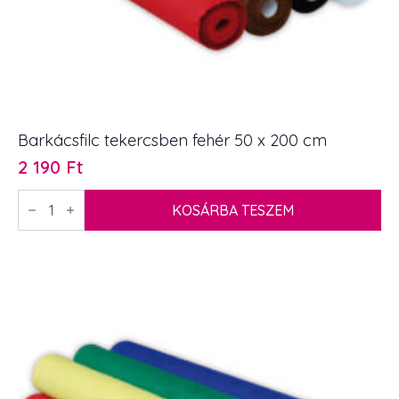
Barkácsfilc tekercsben fehér 50 x 200 cm
2 190
Ft
Barkácsfilc
tekercsben
KOSÁRBA TESZEM
fehér
50
x
200
cm
mennyiség