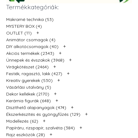
Termékkategóriák:
Makramé technika (53)
MYSTERY BOX (4)
+
OUTLET (11)
Animátor csomagok (4)
+
DIY alkotócsomagok (40)
+
Akciós termékek (2343)
+
Ünnepek és évszakok (3968)
+
Virágkötészet (2464)
+
Festék, ragasztó, lakk (427)
+
Kreatív gyerekek (530)
Vásárlási utalvány (5)
+
Dekor kellékek (2170)
+
Kerámia figurák (648)
+
Díszíthető alapanyagok (474)
+
Ékszerkészítés és gyöngyfűzés (129)
+
Modellezés (62)
+
Papíráru, rizspapír, szalvéta (384)
+
Rajz eszközök (28)