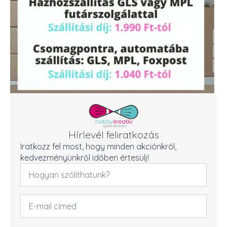
Hírlevél feliratkozás
Iratkozz fel most, hogy minden akciónkról,
kedvezményünkről időben értesülj!
Név
*
Email
cím
*