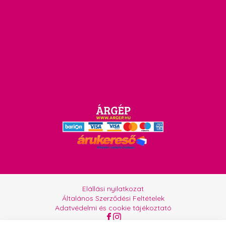
Elállási nyilatkozat
Általános Szerződési Feltételek
Adatvédelmi és cookie tájékoztató
Az oldalt üzemelteti:
Orgabor e.U.