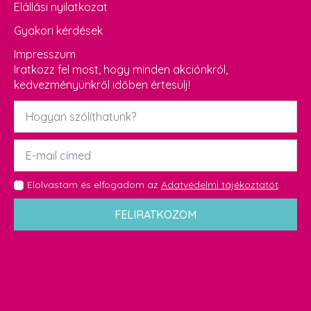
Elállási nyilatkozat
Gyakori kérdések
Impresszum
Iratkozz fel most, hogy minden akciónkról,
kedvezményünkről időben értesülj!
Név
*
Email
*
GDPR
Elolvastam és elfogadom az
Adatvédelmi tájékoztatót
.
*
FELIRATKOZOM