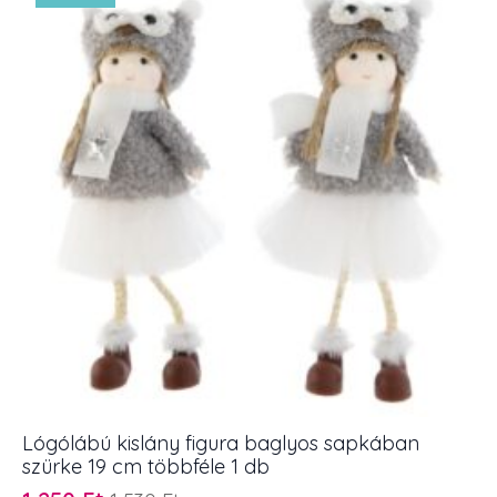
19
cm
többféle
1
db
mennyiség
Lógólábú kislány figura baglyos sapkában
szürke 19 cm többféle 1 db