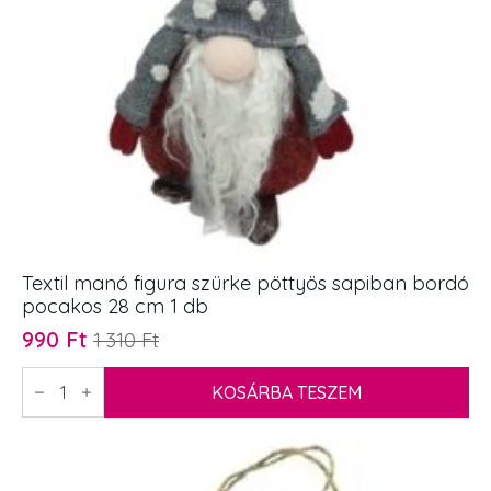
Textil manó figura szürke pöttyös sapiban bordó
pocakos 28 cm 1 db
990
Ft
1 310
Ft
Original
Current
price
price
Textil
manó
KOSÁRBA TESZEM
was:
is:
figura
1
990 Ft.
szürke
pöttyös
310 Ft.
sapiban
bordó