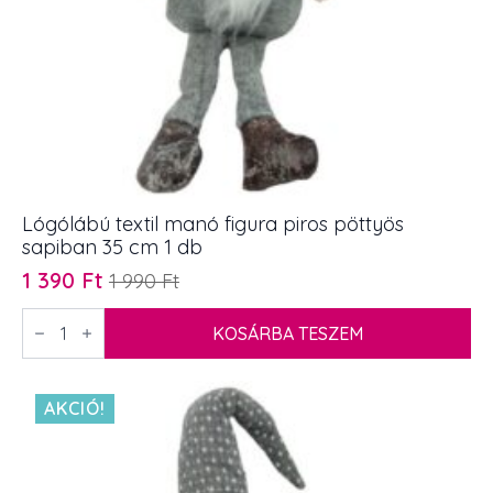
Lógólábú textil manó figura piros pöttyös
sapiban 35 cm 1 db
1 390
Ft
1 990
Ft
Original
Current
price
price
Lógólábú
textil
KOSÁRBA TESZEM
was:
is:
manó
1
1
figura
piros
990 Ft.
390 Ft.
pöttyös
AKCIÓ!
sapiban
35
cm
1
db