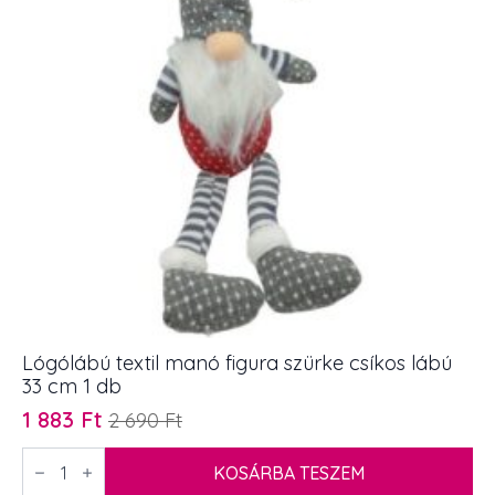
mennyiség
Lógólábú textil manó figura szürke csíkos lábú
33 cm 1 db
1 883
Ft
2 690
Ft
Original
Current
price
price
Lógólábú
textil
KOSÁRBA TESZEM
was:
is:
manó