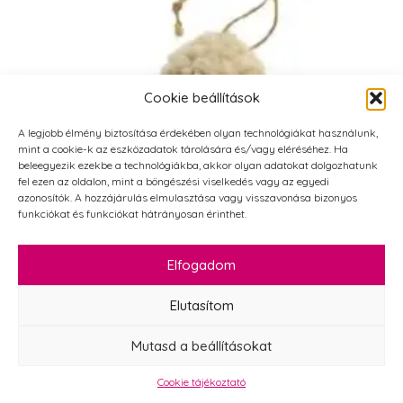
pocakos
28
cm
1
db
mennyiség
Cookie beállítások
A legjobb élmény biztosítása érdekében olyan technológiákat használunk,
mint a cookie-k az eszközadatok tárolására és/vagy eléréséhez. Ha
beleegyezik ezekbe a technológiákba, akkor olyan adatokat dolgozhatunk
fel ezen az oldalon, mint a böngészési viselkedés vagy az egyedi
azonosítók. A hozzájárulás elmulasztása vagy visszavonása bizonyos
funkciókat és funkciókat hátrányosan érinthet.
Elfogadom
Elutasítom
Bolyhos puha textil fenyő 13 cm 1 db
Mutasd a beállításokat
590
Ft
Cookie tájékoztató
Bolyhos