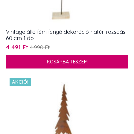
Vintage álló fém fenyő dekoráció natúr-rozsdás
60 cm 1 db
4 491
Ft
4 990
Ft
Original
Current
price
price
KOSÁRBA TESZEM
was:
is:
4
4
990 Ft.
491 Ft.
AKCIÓ!