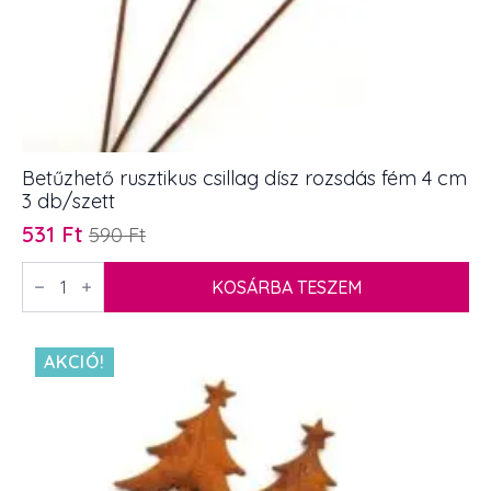
Betűzhető rusztikus csillag dísz rozsdás fém 4 cm
3 db/szett
531
Ft
590
Ft
Original
Current
price
price
Betűzhető
rusztikus
KOSÁRBA TESZEM
was:
is:
csillag
590 Ft.
531 Ft.
dísz
rozsdás
fém
AKCIÓ!
4
cm
3
db/szett
mennyiség