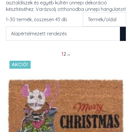
asztaldíszek és egyéb kültéri ünnepi dekoráció
készítéséhez. Varázsolj otthonodba ünnepi hangulatot!
1–30 termék, összesen 43 db
1
2
→
AKCIÓ!