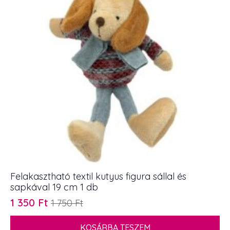
db
mennyiség
Felakasztható textil kutyus figura sállal és
sapkával 19 cm 1 db
1 350
Ft
1 750
Ft
Original
Current
price
price
KOSÁRBA TESZEM