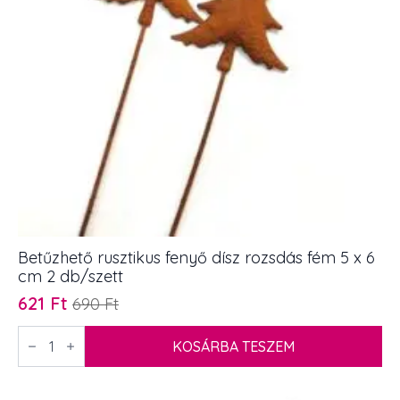
Betűzhető rusztikus fenyő dísz rozsdás fém 5 x 6
cm 2 db/szett
621
Ft
690
Ft
Original
Current
price
price
Betűzhető
rusztikus
KOSÁRBA TESZEM
was:
is:
fenyő
690 Ft.
621 Ft.
dísz
rozsdás