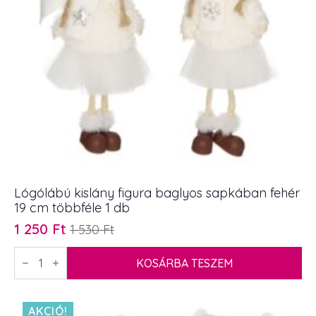
Lógólábú kislány figura baglyos sapkában fehér
19 cm többféle 1 db
1 250
Ft
1 530
Ft
Original
Current
price
price
Lógólábú
kislány
KOSÁRBA TESZEM
was:
is:
figura
1
1
baglyos
sapkában
530 Ft.
250 Ft.
fehér
AKCIÓ!