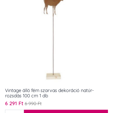
Vintage álló fém szarvas dekoráció natúr-
rozsdás 100 cm 1 db
6 291
Ft
6 990
Ft
Original
Current
price
price
Vintage