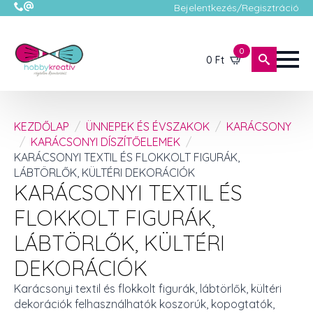
Bejelentkezés/Regisztráció
0
0
Ft
KEZDŐLAP
ÜNNEPEK ÉS ÉVSZAKOK
KARÁCSONY
KARÁCSONYI DÍSZÍTŐELEMEK
KARÁCSONYI TEXTIL ÉS FLOKKOLT FIGURÁK,
LÁBTÖRLŐK, KÜLTÉRI DEKORÁCIÓK
KARÁCSONYI TEXTIL ÉS
FLOKKOLT FIGURÁK,
LÁBTÖRLŐK, KÜLTÉRI
DEKORÁCIÓK
Karácsonyi textil és flokkolt figurák, lábtörlők, kültéri
dekorációk felhasználhatók koszorúk, kopogtatók,