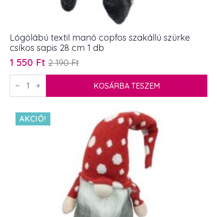
Lógólábú textil manó copfos szakállú szürke
csíkos sapis 28 cm 1 db
1 550
Ft
2 190
Ft
Original
Current
price
price
Lógólábú
textil
KOSÁRBA TESZEM
was:
is:
manó
2
1
copfos
szakállú
190 Ft.
550 Ft.
szürke
AKCIÓ!
csíkos
sapis
28
cm
1
db
mennyiség