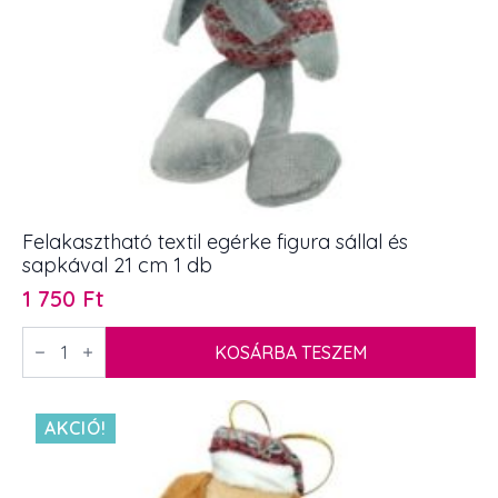
Felakasztható textil egérke figura sállal és
sapkával 21 cm 1 db
1 750
Ft
Felakasztható
textil
KOSÁRBA TESZEM
egérke
figura
sállal
és
AKCIÓ!
sapkával
21
cm
1