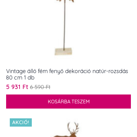
Vintage álló fém fenyő dekoráció natúr-rozsdás
80 cm 1 db
5 931
Ft
6 590
Ft
Original
Current
price
price
KOSÁRBA TESZEM
was:
is:
6
5
590 Ft.
931 Ft.
AKCIÓ!