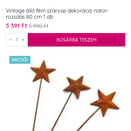
Vintage álló fém szarvas dekoráció natúr-
rozsdás 80 cm 1 db
5 391
Ft
5 990
Ft
Original
Current
price
price
Vintage
álló
KOSÁRBA TESZEM
was:
is:
fém
5
5
szarvas
dekoráció
990 Ft.
391 Ft.
natúr-
AKCIÓ!
rozsdás
80
cm
1
db
mennyiség