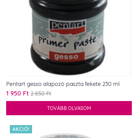
Pentart gesso alapozó paszta fekete 230 ml
1 950
Ft
2 850
Ft
Original
Current
price
price
TOVÁBB OLVASOM
was:
is:
2
1
850 Ft.
950 Ft.
AKCIÓ!