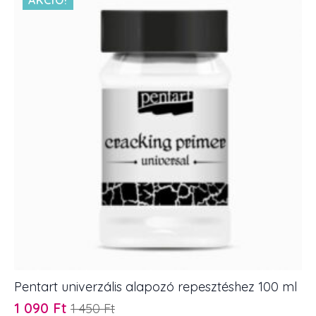
Pentart univerzális alapozó repesztéshez 100 ml
1 090
Ft
1 450
Ft
Original
Current