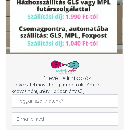
Hírlevél feliratkozás
Iratkozz fel most, hogy minden akciónkról,
kedvezményünkről időben értesülj!
Név
*
Email
cím
*