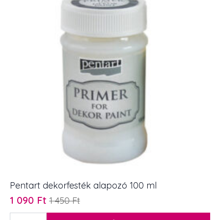
Pentart dekorfesték alapozó 100 ml
1 090
Ft
1 450
Ft
Original
Current
price
price
Pentart