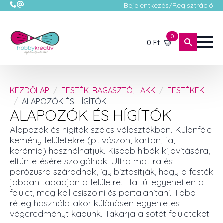
Bejelentkezés/Regisztráció
0
0
Ft
KEZDŐLAP
FESTÉK, RAGASZTÓ, LAKK
FESTÉKEK
ALAPOZÓK ÉS HÍGÍTÓK
ALAPOZÓK ÉS HÍGÍTÓK
Alapozók és hígítók széles választékban. Különféle
kemény felületekre (pl. vászon, karton, fa,
kerámia) használhatjuk. Kisebb hibák kijavítására,
eltüntetésére szolgálnak. Ultra mattra és
porózusra száradnak, így biztosítják, hogy a festék
jobban tapadjon a felületre. Ha túl egyenetlen a
felület, meg kell csiszolni és portalanítani. Több
réteg használatakor különösen egyenletes
végeredményt kapunk. Takarja a sötét felületeket