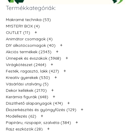
Termékkategóriák:
Makramé technika (53)
MYSTERY BOX (4)
+
OUTLET (11)
Animátor csomagok (4)
+
DIY alkotócsomagok (40)
+
Akciós termékek (2343)
+
Ünnepek és évszakok (3968)
+
Virágkötészet (2464)
+
Festék, ragasztó, lakk (427)
+
Kreatív gyerekek (530)
Vásárlási utalvány (5)
+
Dekor kellékek (2170)
+
Kerámia figurák (648)
+
Díszíthető alapanyagok (474)
+
Ékszerkészítés és gyöngyfűzés (129)
+
Modellezés (62)
+
Papíráru, rizspapír, szalvéta (384)
+
Rajz eszközök (28)