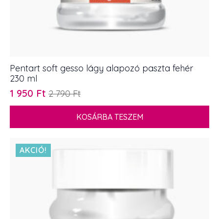
Pentart soft gesso lágy alapozó paszta fehér
230 ml
1 950
Ft
2 790
Ft
Original
Current
price
price
KOSÁRBA TESZEM
was:
is:
2
1
790 Ft.
950 Ft.
AKCIÓ!