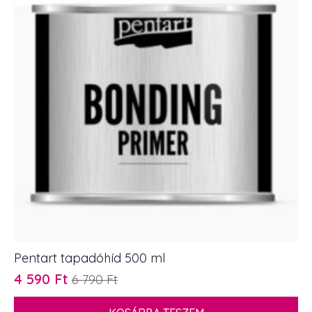
Pentart tapadóhíd 500 ml
4 590
Ft
6 790
Ft
Original
Current
price
price