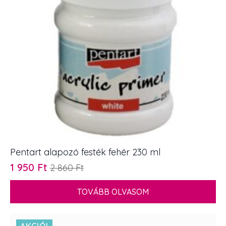
Pentart alapozó festék fehér 230 ml
1 950
Ft
2 860
Ft
Original
Current
price
price
TOVÁBB OLVASOM
was:
is:
2
1
860 Ft.
950 Ft.
AKCIÓ!