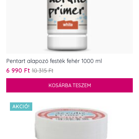
Pentart alapozó festék fehér 1000 ml
6 990
Ft
10 315
Ft
Original
Current
price
price
KOSÁRBA TESZEM
was:
is:
10
6
315 Ft.
990 Ft.
AKCIÓ!