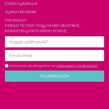
Elállási nyilatkozat
Gyakori kérdések
Impresszum
Iratkozz fel most, hogy minden akciónkról,
kedvezményünkről időben értesülj!
Név
*
Email
*
GDPR
Elolvastam és elfogadom az
Adatvédelmi tájékoztatót
.
*
FELIRATKOZOM