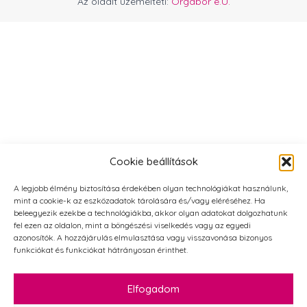
Az oldalt üzemelteti:
Orgabor e.U.
Cookie beállítások
A legjobb élmény biztosítása érdekében olyan technológiákat használunk,
mint a cookie-k az eszközadatok tárolására és/vagy eléréséhez. Ha
beleegyezik ezekbe a technológiákba, akkor olyan adatokat dolgozhatunk
fel ezen az oldalon, mint a böngészési viselkedés vagy az egyedi
azonosítók. A hozzájárulás elmulasztása vagy visszavonása bizonyos
funkciókat és funkciókat hátrányosan érinthet.
Elfogadom