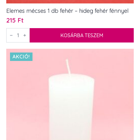
Elemes mécses 1 db fehér – hideg fehér fénnyel
215
Ft
Elemes
mécses
KOSÁRBA TESZEM
1
db
fehér
-
AKCIÓ!
hideg
fehér
fénnyel
mennyiség