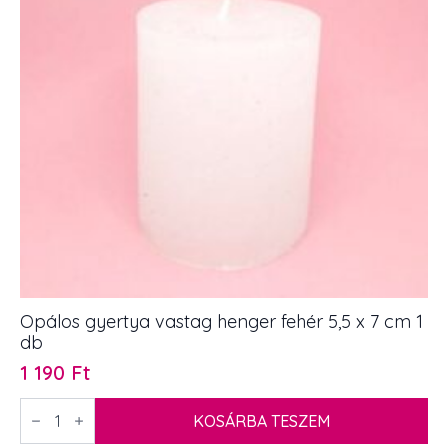
db
mennyiség
Opálos gyertya vastag henger fehér 5,5 x 7 cm 1
db
1 190
Ft
Opálos
gyertya
KOSÁRBA TESZEM
vastag