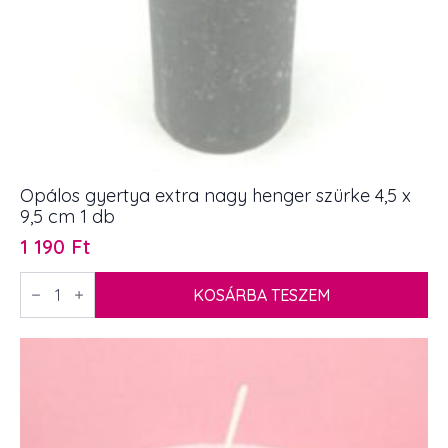
Opálos gyertya extra nagy henger szürke 4,5 x
9,5 cm 1 db
1 190
Ft
Opálos
gyertya
KOSÁRBA TESZEM
extra
nagy
henger
szürke
4,5
x
9,5
cm
1