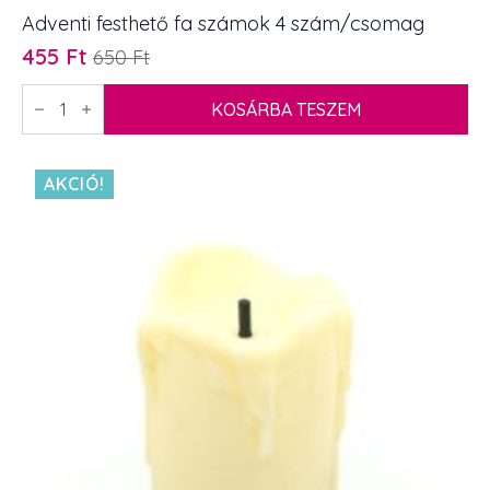
Adventi festhető fa számok 4 szám/csomag
455
Ft
650
Ft
Original
Current
price
price
Adventi
festhető
KOSÁRBA TESZEM
was:
is:
fa
650 Ft.
455 Ft.
számok
4
szám/csomag
AKCIÓ!
mennyiség