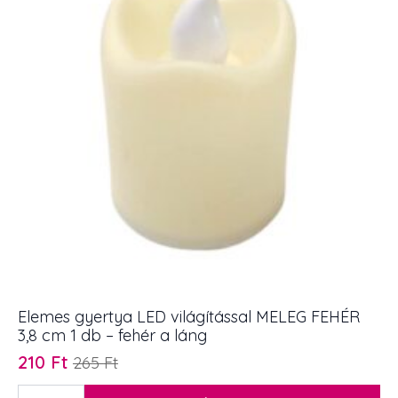
Elemes gyertya LED világítással MELEG FEHÉR
3,8 cm 1 db – fehér a láng
210
Ft
265
Ft
Original
Current
price
price
Elemes