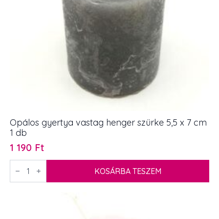
Opálos gyertya vastag henger szürke 5,5 x 7 cm
1 db
1 190
Ft
Opálos
gyertya
KOSÁRBA TESZEM
vastag
henger
szürke
5,5
x
7