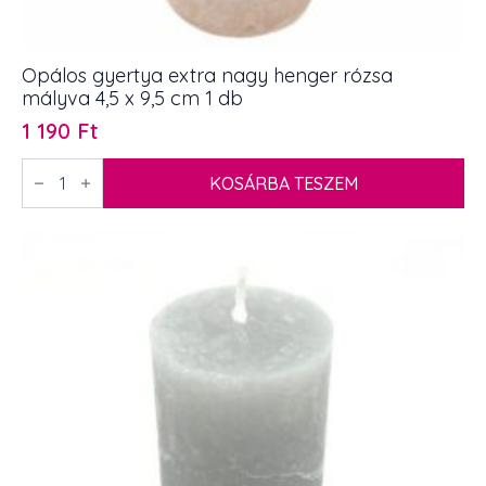
Opálos gyertya extra nagy henger rózsa
mályva 4,5 x 9,5 cm 1 db
1 190
Ft
Opálos
gyertya
KOSÁRBA TESZEM
extra
nagy
henger
rózsa
mályva
4,5
x
9,5
cm
1
db
mennyiség