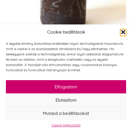
Cookie beállítások
A legjobb élmény biztosítása érdekében olyan technológiákat használunk,
Opálos gyertya közepes henger sötétbarna 4 x
mint a cookie-k az eszközadatok tárolására és/vagy eléréséhez. Ha
5 cm 1 db
beleegyezik ezekbe a technológiákba, akkor olyan adatokat dolgozhatunk
fel ezen az oldalon, mint a böngészési viselkedés vagy az egyedi
495
Ft
azonosítók. A hozzájárulás elmulasztása vagy visszavonása bizonyos
funkciókat és funkciókat hátrányosan érinthet.
Opálos
gyertya
KOSÁRBA TESZEM
közepes
Elfogadom
henger
sötétbarna
4
Elutasítom
x
5
cm
Mutasd a beállításokat
1
db
mennyiség
Cookie tájékoztató