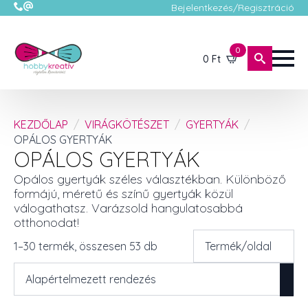
Bejelentkezés/Regisztráció
0
0
Ft
KEZDŐLAP
VIRÁGKÖTÉSZET
GYERTYÁK
OPÁLOS GYERTYÁK
OPÁLOS GYERTYÁK
Opálos gyertyák széles választékban. Különböző
formájú, méretű és színű gyertyák közül
válogathatsz. Varázsold hangulatosabbá
otthonodat!
1–30 termék, összesen 53 db