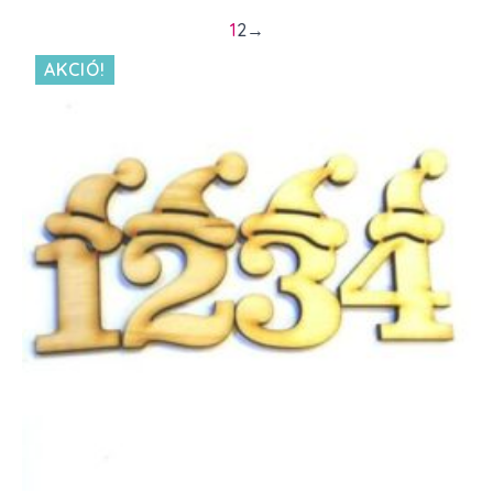
1
2
→
AKCIÓ!