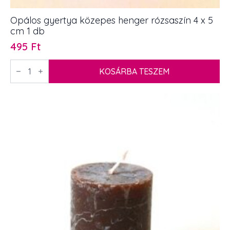
Opálos gyertya közepes henger rózsaszín 4 x 5
cm 1 db
495
Ft
Opálos
gyertya
KOSÁRBA TESZEM
közepes
henger
rózsaszín
4
x
5
cm
1
db
mennyiség