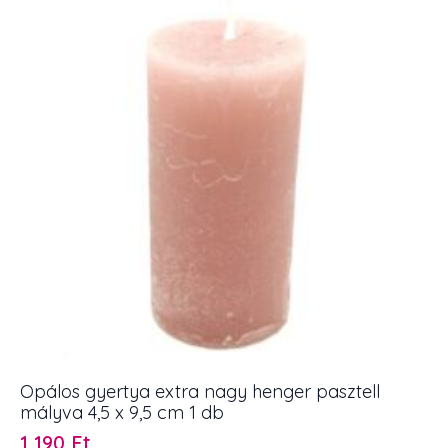
Opálos gyertya extra nagy henger pasztell
mályva 4,5 x 9,5 cm 1 db
1 190
Ft