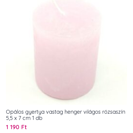
cm
1
db
mennyiség
Opálos gyertya vastag henger világos rózsaszín
5,5 x 7 cm 1 db
1 190
Ft