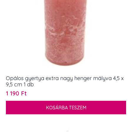
Opálos gyertya extra nagy henger mályva 4,5 x
9,5 cm 1 db
1 190
Ft
KOSÁRBA TESZEM