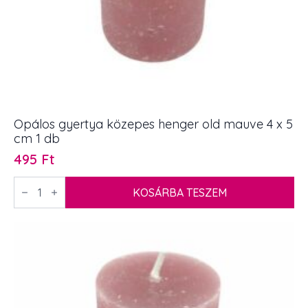
Opálos gyertya közepes henger old mauve 4 x 5
cm 1 db
495
Ft
Opálos
gyertya
KOSÁRBA TESZEM
közepes
henger
old
mauve
4
x
5
cm
1
db