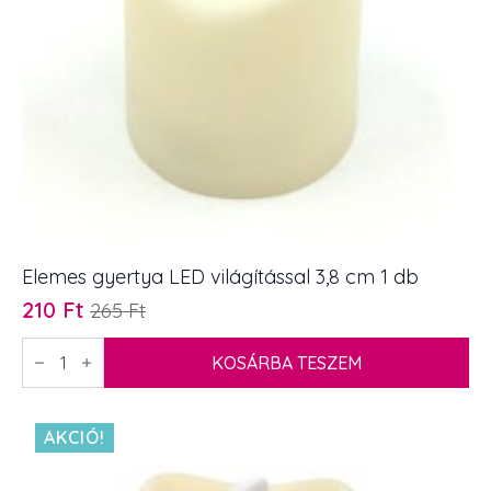
Elemes gyertya LED világítással 3,8 cm 1 db
210
Ft
265
Ft
Original
Current
price
price
Elemes
gyertya
KOSÁRBA TESZEM
was:
is:
LED
265 Ft.
210 Ft.
világítással
3,8
cm
AKCIÓ!
1
db
mennyiség