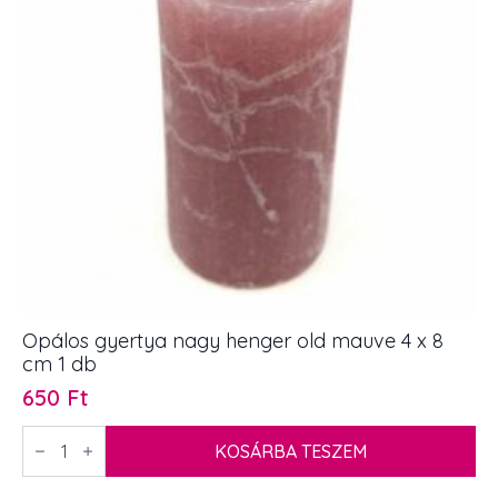
mennyiség
Opálos gyertya nagy henger old mauve 4 x 8
cm 1 db
650
Ft
Opálos
gyertya
KOSÁRBA TESZEM
nagy
henger