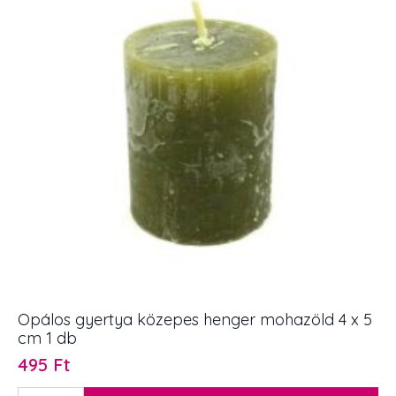
1
db
mennyiség
Opálos gyertya közepes henger mohazöld 4 x 5
cm 1 db
495
Ft
Opálos