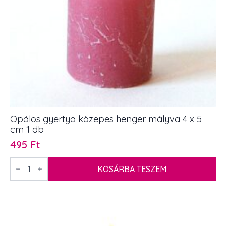
Opálos gyertya közepes henger mályva 4 x 5
cm 1 db
495
Ft
Opálos
gyertya
KOSÁRBA TESZEM
közepes
henger
mályva
4
x
5
cm