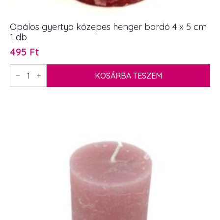
Opálos gyertya közepes henger bordó 4 x 5 cm
1 db
495
Ft
Opálos
gyertya
KOSÁRBA TESZEM
közepes
henger
bordó
4
x
5
cm
1
db
mennyiség