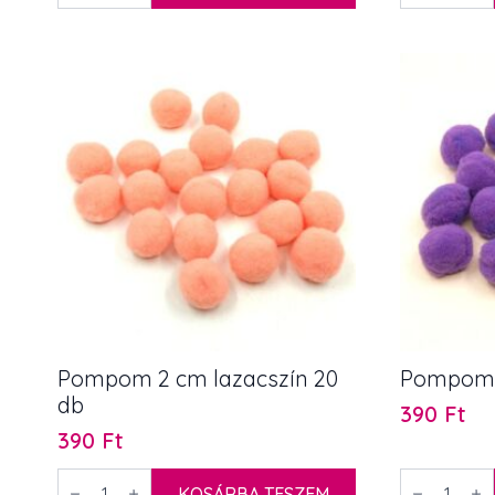
mm
cm
1
872 Ft.
vegyes
barna
színű
20
090 Ft.
100
db
db
mennyiség
mennyiség
Pompom 2 cm lazacszín 20
Pompom 2
db
390
Ft
390
Ft
Pompom
Pompom
2
KOSÁRBA TESZEM
2