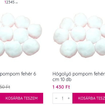
1
2
3
4
5
→
 pompom fehér 6
Hógolyó pompom fehér
cm 10 db
150
Ft
1 430
Ft
Hógolyó
KOSÁRBA TESZEM
pompom
KOSÁRBA TES
fehér