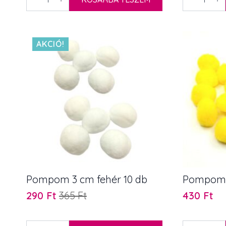
cm
cm
lazacszín
lila
20
20
db
db
mennyiség
mennyiség
AKCIÓ!
Pompom 3 cm fehér 10 db
Pompom 
290
Ft
365
Ft
430
Ft
Original
Current
price
price
was:
is:
Pompom
Pompom