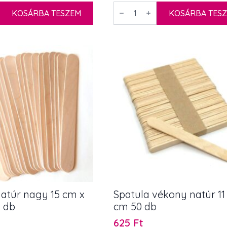
price
price
003
KOSÁRBA TESZEM
Spatula
KOSÁRBA TES
was:
is:
nagy
1
917 Ft.
színes
50db
310 Ft.
mennyiség
natúr nagy 15 cm x
Spatula vékony natúr 11 
 db
cm 50 db
625
Ft