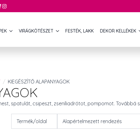
PEK
VIRÁGKÖTÉSZET
FESTÉK, LAKK
DEKOR KELLÉKEK
Y
KIEGÉSZÍTŐ ALAPANYAGOK
NYAGOK
nest, spatulát, csipeszt, zseníliadrótot, pompomot. Továbbá