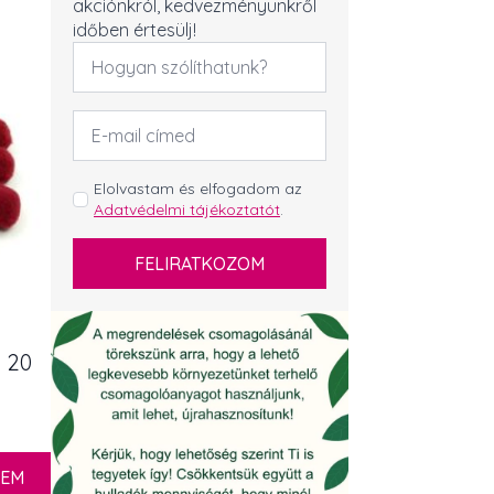
akciónkról, kedvezményünkről
időben értesülj!
Név
*
Email
cím
*
GDPR
Elolvastam és elfogadom az
Adatvédelmi tájékoztatót
.
*
FELIRATKOZOM
 20
ZEM