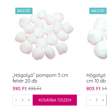
AKCIÓ!
AKCIÓ!
„Hógolyó” pompom 3 cm
Hógolyó
fehér 20 db
cm 10 db
390
Ft
495
Ft
805
Ft
1 
Original
Current
Original
Current
price
price
price
price
"Hógolyó"
Hógolyó
pompom
KOSÁRBA TESZEM
pompom
was:
is:
was:
is:
3
fehér