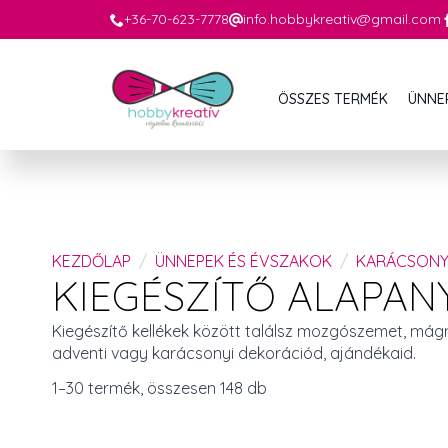
+36-70-623-7778
info.hobbykreativ@gmail.com
ÖSSZES TERMÉK
ÜNNE
KEZDŐLAP
ÜNNEPEK ÉS ÉVSZAKOK
KARÁCSON
KIEGÉSZÍTŐ ALAPA
Kiegészítő kellékek között találsz mozgószemet, mág
adventi vagy karácsonyi dekorációd, ajándékaid.
1–30 termék, összesen 148 db