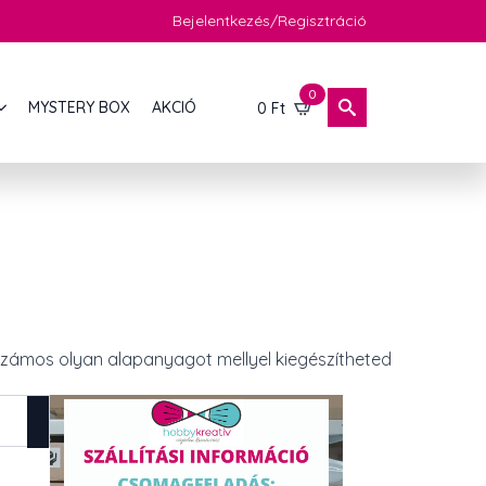
Bejelentkezés/Regisztráció
0
MYSTERY BOX
AKCIÓ
0
Ft
 számos olyan alapanyagot mellyel kiegészítheted