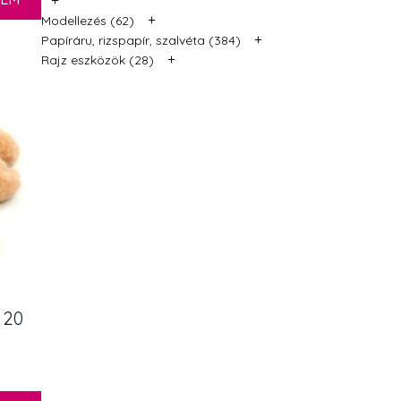
+
Modellezés (62)
+
Papíráru, rizspapír, szalvéta (384)
+
Rajz eszközök (28)
 20