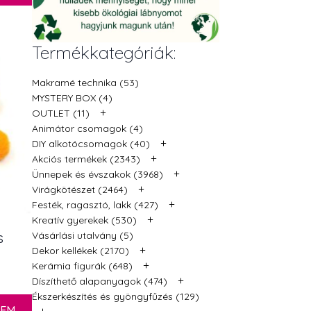
Termékkategóriák:
Makramé technika (53)
MYSTERY BOX (4)
+
OUTLET (11)
Animátor csomagok (4)
+
DIY alkotócsomagok (40)
+
Akciós termékek (2343)
+
Ünnepek és évszakok (3968)
+
Virágkötészet (2464)
+
Festék, ragasztó, lakk (427)
+
Kreatív gyerekek (530)
Vásárlási utalvány (5)
s
+
Dekor kellékek (2170)
+
Kerámia figurák (648)
+
Díszíthető alapanyagok (474)
Ékszerkészítés és gyöngyfűzés (129)
ZEM
+