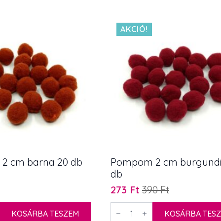
7
cm
10
db
AKCIÓ!
mennyiség
2 cm barna 20 db
Pompom 2 cm burgundi
db
273
Ft
390
Ft
Original
Current
price
price
Pompom
KOSÁRBA TESZEM
2
KOSÁRBA TES
was:
is: