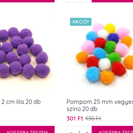
cm
390 Ft.
273 Ft.
burgundi
20
db
mennyiség
AKCIÓ!
 cm lila 20 db
Pompom 25 mm vegye
színű 20 db
301
Ft
430
Ft
Original
Current
price
price
Pompom
KOSÁRBA TESZEM
25
KOSÁRBA TES