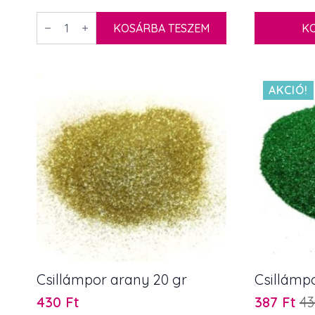
Spatula
natúr
KOSÁRBA TESZEM
K
15
cm
x
18
mm
AKCIÓ!
1
db
mennyiség
Csillámpor arany 20 gr
Csillámp
430
Ft
387
Ft
4
Original
Current