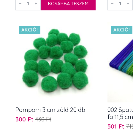
3
KOSÁRBA TESZEM
3
365 Ft.
290 Ft.
cm
cm
fehér
sárga
10
20
db
db
mennyiség
mennyiség
AKCIÓ!
AKCIÓ!
Pompom 3 cm zöld 20 db
002 Spat
fa 11,5 c
300
Ft
430
Ft
Original
Current
501
Ft
71
price
price
Original
Current