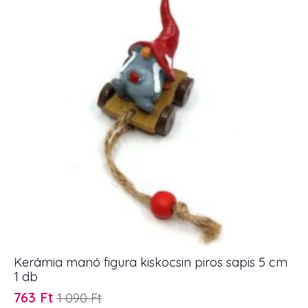
db
mennyiség
Kerámia manó figura kiskocsin piros sapis 5 cm
1 db
763
Ft
1 090
Ft
Original
Current