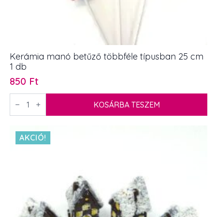
Kerámia manó betűző többféle típusban 25 cm
1 db
850
Ft
Kerámia
manó
KOSÁRBA TESZEM
betűző
többféle
típusban
25
AKCIÓ!
cm
1
db
mennyiség