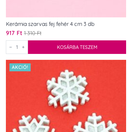
Kerámia szarvas fej fehér 4 cm 3 db
917
Ft
1 310
Ft
Original
Current
price
price
Kerámia
szarvas
KOSÁRBA TESZEM
was:
is:
fej
1
917 Ft.
fehér
4
310 Ft.
cm
AKCIÓ!
3
db
mennyiség