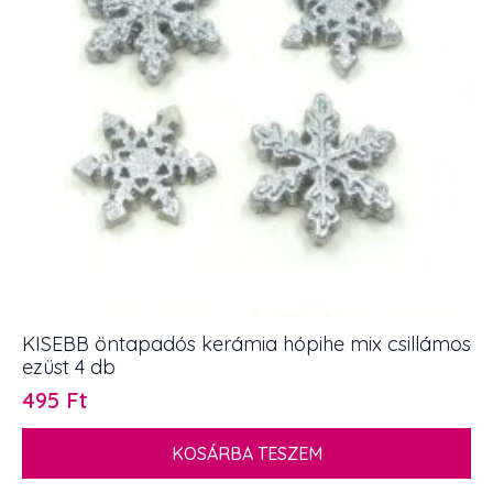
KISEBB öntapadós kerámia hópihe mix csillámos
ezüst 4 db
495
Ft
KOSÁRBA TESZEM