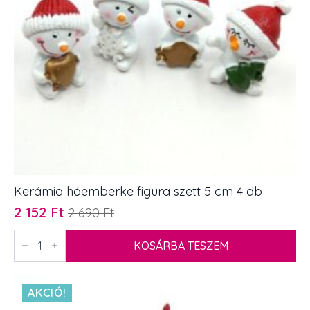
Kerámia hóemberke figura szett 5 cm 4 db
2 152
Ft
2 690
Ft
Original
Current
price
price
Kerámia
hóemberke
KOSÁRBA TESZEM
was:
is:
figura
2
2
szett
5
690 Ft.
152 Ft.
cm
AKCIÓ!
4