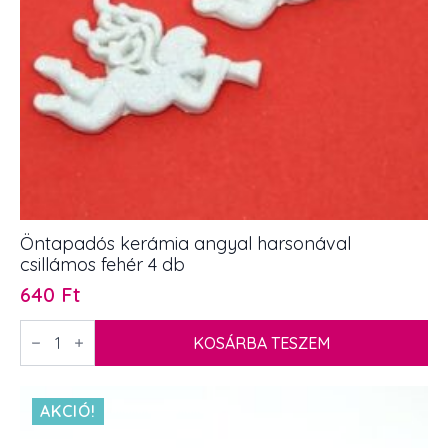
Öntapadós kerámia angyal harsonával
csillámos fehér 4 db
640
Ft
Öntapadós
kerámia
KOSÁRBA TESZEM
angyal
harsonával
csillámos
fehér
AKCIÓ!
4
db