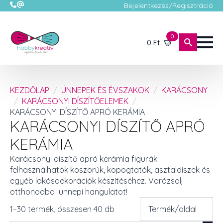
Bejelentkezés/Regisztráció
0
0
Ft
KEZDŐLAP
ÜNNEPEK ÉS ÉVSZAKOK
KARÁCSONY
KARÁCSONYI DÍSZÍTŐELEMEK
KARÁCSONYI DÍSZÍTŐ APRÓ KERÁMIA
KARÁCSONYI DÍSZÍTŐ APRÓ
KERÁMIA
Karácsonyi díszítő apró kerámia figurák
felhasználhatók koszorúk, kopogtatók, asztaldíszek és
egyéb lakásdekorációk készítéséhez. Varázsolj
otthonodba ünnepi hangulatot!
1–30 termék, összesen 40 db