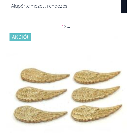
1
2
→
AKCIÓ!