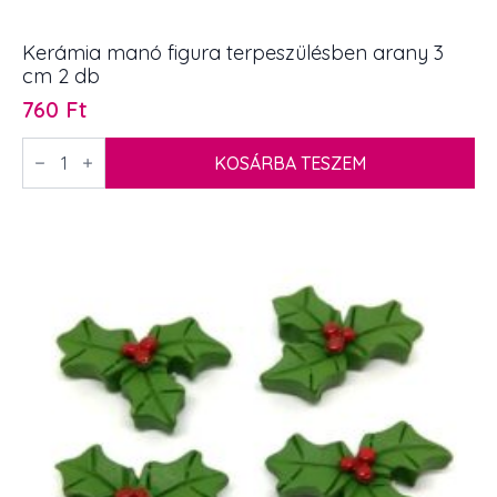
Kerámia manó figura terpeszülésben arany 3
cm 2 db
760
Ft
Kerámia
manó
KOSÁRBA TESZEM
figura
terpeszülésben
arany
3
cm
2
db
mennyiség