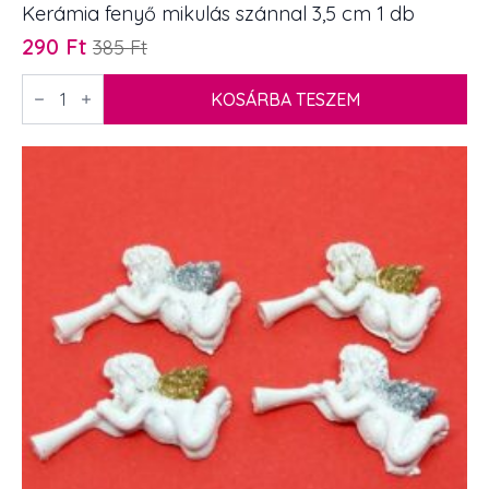
Kerámia fenyő mikulás szánnal 3,5 cm 1 db
290
Ft
385
Ft
Original
Current
price
price
Kerámia
fenyő
KOSÁRBA TESZEM
was:
is:
mikulás
385 Ft.
290 Ft.
szánnal
3,5
cm
1
db
mennyiség