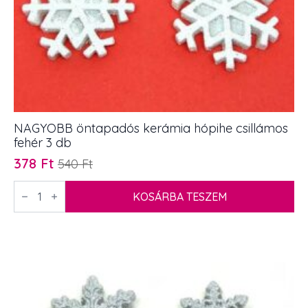
NAGYOBB öntapadós kerámia hópihe csillámos
fehér 3 db
378
Ft
540
Ft
Original
Current
price
price
NAGYOBB
öntapadós
KOSÁRBA TESZEM
was:
is:
kerámia
540 Ft.
378 Ft.
hópihe
csillámos
fehér
3
db
mennyiség