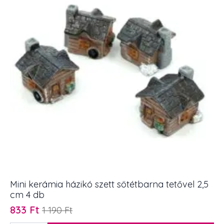
4
db
mennyiség
Mini kerámia házikó szett sötétbarna tetővel 2,5
cm 4 db
833
Ft
1 190
Ft
Original
Current