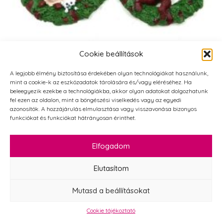
Cookie beállítások
A legjobb élmény biztosítása érdekében olyan technológiákat használunk,
mint a cookie-k az eszközadatok tárolására és/vagy eléréséhez. Ha
Kerámia manó koszorúval 5 cm többféle 1 db
beleegyezik ezekbe a technológiákba, akkor olyan adatokat dolgozhatunk
fel ezen az oldalon, mint a böngészési viselkedés vagy az egyedi
378
Ft
540
Ft
azonosítók. A hozzájárulás elmulasztása vagy visszavonása bizonyos
Original
Current
funkciókat és funkciókat hátrányosan érinthet.
price
price
Kerámia
manó
KOSÁRBA TESZEM
was:
is:
koszorúval
Elfogadom
540 Ft.
378 Ft.
5
cm
többféle
AKCIÓ!
Elutasítom
1
db
mennyiség
Mutasd a beállításokat
Cookie tájékoztató