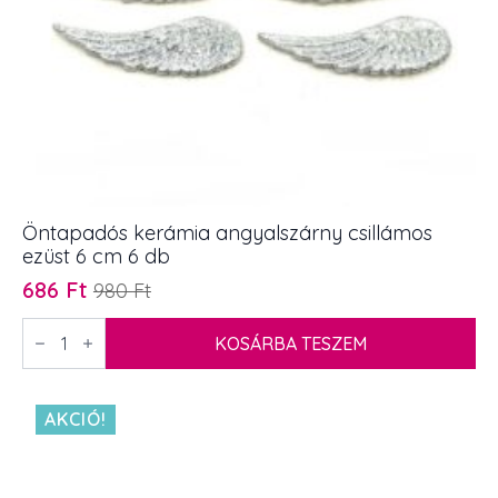
Öntapadós kerámia angyalszárny csillámos
ezüst 6 cm 6 db
686
Ft
980
Ft
Original
Current
price
price
Öntapadós
kerámia
KOSÁRBA TESZEM
was:
is:
angyalszárny
980 Ft.
686 Ft.
csillámos
ezüst
6
AKCIÓ!
cm
6
db
mennyiség