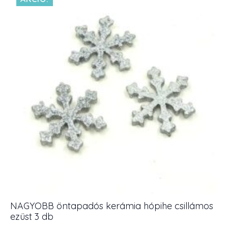
cm
6
db
mennyiség
NAGYOBB öntapadós kerámia hópihe csillámos
ezüst 3 db