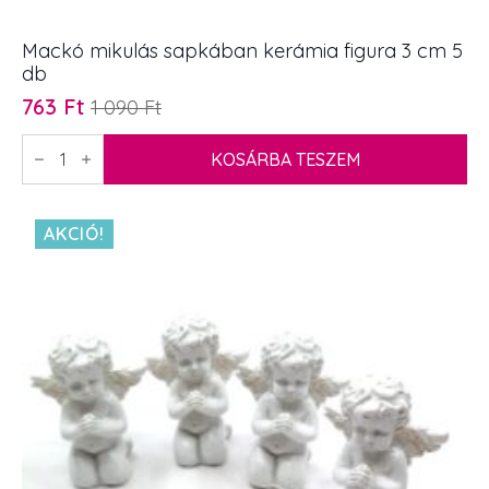
Mackó mikulás sapkában kerámia figura 3 cm 5
db
763
Ft
1 090
Ft
Original
Current
price
price
Mackó
mikulás
KOSÁRBA TESZEM
was:
is:
sapkában
1
763 Ft.
kerámia
figura
090 Ft.
3
AKCIÓ!
cm
5
db
mennyiség