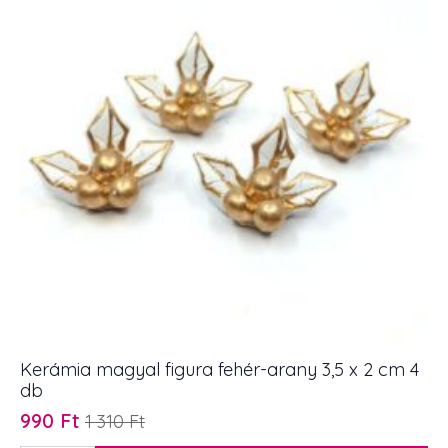
mennyiség
Kerámia magyal figura fehér-arany 3,5 x 2 cm 4
db
990
Ft
1 310
Ft
Original
Current