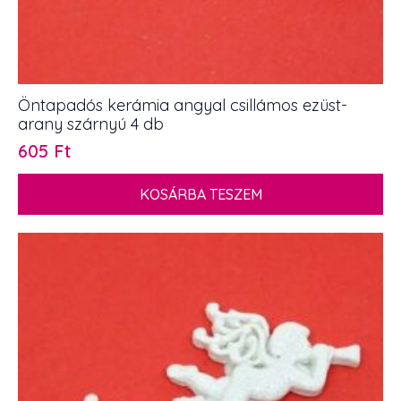
Öntapadós kerámia angyal csillámos ezüst-
arany szárnyú 4 db
605
Ft
KOSÁRBA TESZEM