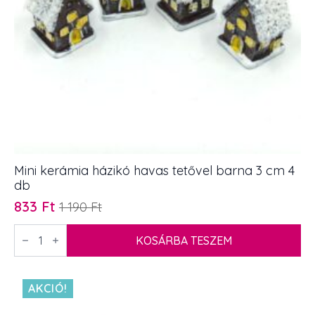
Mini kerámia házikó havas tetővel barna 3 cm 4
db
833
Ft
1 190
Ft
Original
Current
price
price
Mini
kerámia
KOSÁRBA TESZEM
was:
is:
házikó
1
833 Ft.
havas
tetővel
190 Ft.
barna
AKCIÓ!
3
cm