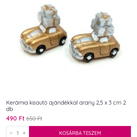
Kerámia kisautó ajándékkal arany 2,5 x 3 cm 2
db
490
Ft
650
Ft
Original
Current
price
price
Kerámia
kisautó
KOSÁRBA TESZEM
was:
is: