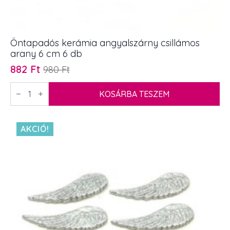
Öntapadós kerámia angyalszárny csillámos
arany 6 cm 6 db
882
Ft
980
Ft
Original
Current
price
price
Öntapadós
kerámia
KOSÁRBA TESZEM
was:
is:
angyalszárny
980 Ft.
882 Ft.
csillámos
arany
6
AKCIÓ!
cm
6
db
mennyiség