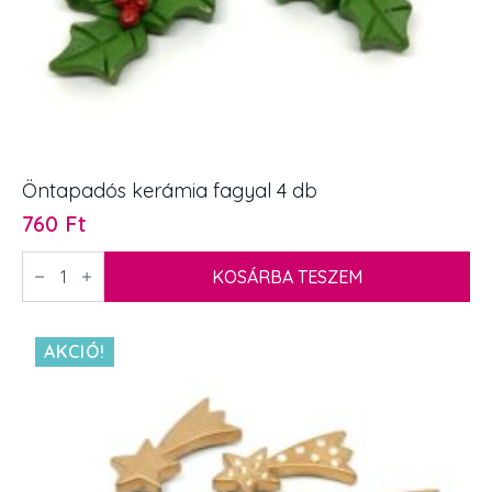
Öntapadós kerámia fagyal 4 db
760
Ft
Öntapadós
kerámia
KOSÁRBA TESZEM
fagyal
4
db
mennyiség
AKCIÓ!