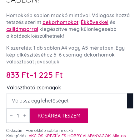
Homokkép sablon mackó mintával. Válogass hozzá
tetszés szerint
dekorhomokot
!
Ékkövekkel
és
csillámporral
kiegészítve még különlegesebb
alkotások készülhetnek!
Kiszerelés: 1 db sablon A4 vagy A5 méretben. Egy
kép elkészítéséhez 5-6 csomag dekorhomok
választását javasoljuk.
833
Ft
–
1 225
Ft
Ártartomány:
833 Ft
Választható csomagok
-
1
Homokkép
sablon
KOSÁRBA TESZEM
225 Ft
mackó
több
méretben
Cikkszám:
Homokkép sablon mackó
–
Kategóriák:
AKCIÓS KREATÍV ÉS HOBBY ALAPANYAGOK
,
Állatos