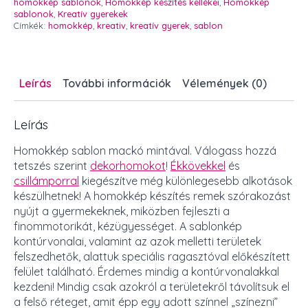
CSAK
homokkép sablonok
,
Homokkép készítés kellékei
,
Homokkép
SABLON!
sablonok
,
Kreatív gyerekek
mennyiség
Címkék:
homokkép
,
kreativ
,
kreatív gyerek
,
sablon
Leírás
További információk
Vélemények (0)
Leírás
Homokkép sablon mackó mintával. Válogass hozzá
tetszés szerint
dekorhomokot
!
Ékkövekkel
és
csillámporral
kiegészítve még különlegesebb alkotások
készülhetnek! A homokkép készítés remek szórakozást
nyújt a gyermekeknek, miközben fejleszti a
finommotorikát, kézügyességet. A sablonkép
kontúrvonalai, valamint az azok melletti területek
felszedhetők, alattuk speciális ragasztóval előkészített
felület található. Érdemes mindig a kontúrvonalakkal
kezdeni! Mindig csak azokról a területekről távolítsuk el
a felső réteget, amit épp egy adott színnel „színezni”