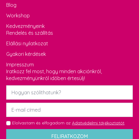
Blog
Workshop
Kedvezményeink
Rendelés és szállítás
Elállási nyilatkozat
Gyakori kérdések
Impresszum
Iratkozz fel most, hogy minden akciónkról,
kedvezményünkről időben értesülj!
Név
*
Email
*
GDPR
Elolvastam és elfogadom az
Adatvédelmi tájékoztatót
.
*
FELIRATKOZOM