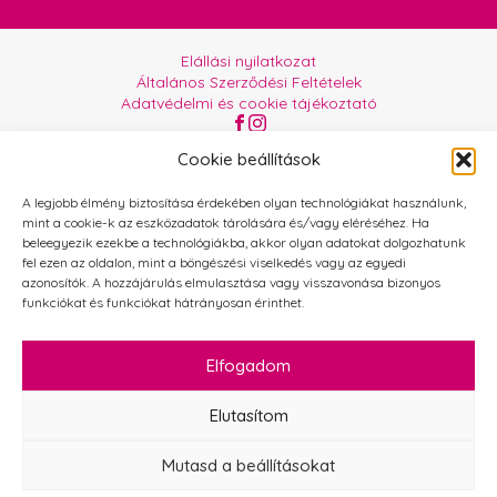
Elállási nyilatkozat
Általános Szerződési Feltételek
Adatvédelmi és cookie tájékoztató
Az oldalt üzemelteti:
Orgabor e.U.
Cookie beállítások
A legjobb élmény biztosítása érdekében olyan technológiákat használunk,
mint a cookie-k az eszközadatok tárolására és/vagy eléréséhez. Ha
beleegyezik ezekbe a technológiákba, akkor olyan adatokat dolgozhatunk
fel ezen az oldalon, mint a böngészési viselkedés vagy az egyedi
azonosítók. A hozzájárulás elmulasztása vagy visszavonása bizonyos
funkciókat és funkciókat hátrányosan érinthet.
Elfogadom
Elutasítom
Mutasd a beállításokat