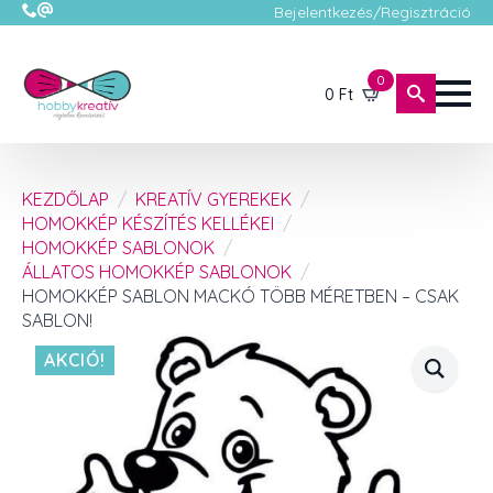
Bejelentkezés/Regisztráció
0
0
Ft
KEZDŐLAP
KREATÍV GYEREKEK
HOMOKKÉP KÉSZÍTÉS KELLÉKEI
HOMOKKÉP SABLONOK
ÁLLATOS HOMOKKÉP SABLONOK
HOMOKKÉP SABLON MACKÓ TÖBB MÉRETBEN – CSAK
SABLON!
AKCIÓ!