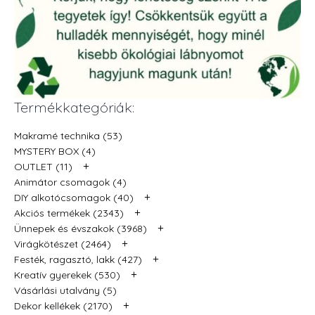
Termékkategóriák:
Makramé technika (53)
MYSTERY BOX (4)
+
OUTLET (11)
Animátor csomagok (4)
+
DIY alkotócsomagok (40)
+
Akciós termékek (2343)
+
Ünnepek és évszakok (3968)
+
Virágkötészet (2464)
+
Festék, ragasztó, lakk (427)
+
Kreatív gyerekek (530)
Vásárlási utalvány (5)
+
Dekor kellékek (2170)