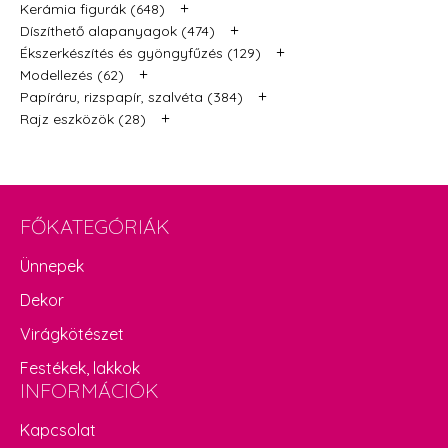
+
Kerámia figurák (648)
+
Díszíthető alapanyagok (474)
+
Ékszerkészítés és gyöngyfűzés (129)
+
Modellezés (62)
+
Papíráru, rizspapír, szalvéta (384)
+
Rajz eszközök (28)
FŐKATEGÓRIÁK
Ünnepek
Dekor
Virágkötészet
Festékek, lakkok
INFORMÁCIÓK
Kapcsolat