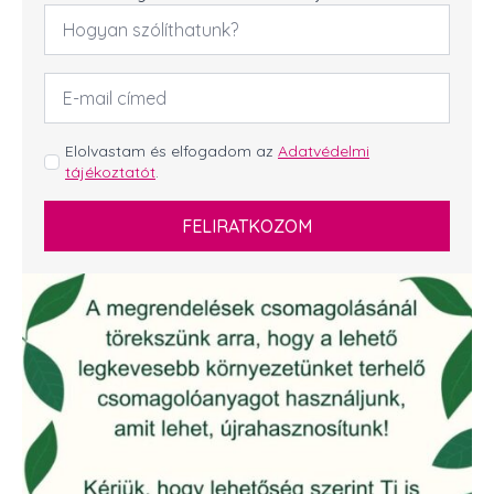
Név
*
Email
cím
*
GDPR
Elolvastam és elfogadom az
Adatvédelmi
tájékoztatót
.
*
FELIRATKOZOM