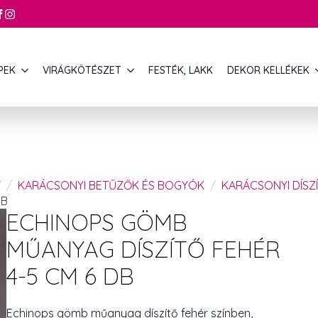
PEK
VIRÁGKÖTÉSZET
FESTÉK, LAKK
DEKOR KELLÉKEK
Y
KARÁCSONYI BETŰZŐK ÉS BOGYÓK
KARÁCSONYI DÍSZ
DB
ECHINOPS GÖMB
MŰANYAG DÍSZÍTŐ FEHÉR
4-5 CM 6 DB
Echinops gömb műanyag díszítő fehér színben,