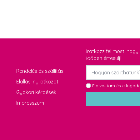
Iratkozz fel most, hog
időben értesülj!
Név
Rendelés és szállítás
*
Elállási nyilatkozat
GDPR
Elolvastam és elfoga
Gyakori kérdések
*
Impresszum