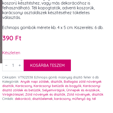
koszorú készítéshez, vagy más dekorációhoz is
felhasználható. Téli kopogtatók, adventi koszorúk,
karácsonyi asztaldíszek készítéséhez tökéletes
választás.
Echinops gömbök mérete kb. 4 x 5 cm. Kiszerelés: 6 db.
390
Ft
Készleten
Echinops
gömb
KOSÁRBA TESZEM
műanyag
díszítő
fehér
Cikkszám:
VT922538 Echinops gömb műanyag díszítő fehér 6 db
4-
Kategóriák:
Anyák napi zöldek, díszítők
,
Ballagási zöld növények
5
díszítők
,
Karácsony
,
Karácsonyi betűzők és bogyók
,
Karácsonyi
cm
díszítő zöldek és betűzők
,
Selyemvirágok
,
Ünnepek és évszakok
,
6
Virágkötészet
,
Zöld növények és díszítők
,
Zöld növények, díszítők
db
Címkék:
dekoráció
,
díszítőelemek
,
karácsony
,
műfenyő ág
,
tél
mennyiség