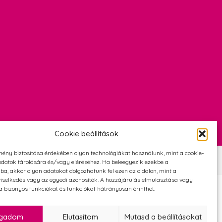
Cookie beállítások
mény biztosítása érdekében olyan technológiákat használunk, mint a cookie-
Szerződési Feltételek
Adatvédelmi és cookie tájékoztató
datok tárolására és/vagy eléréséhez. Ha beleegyezik ezekbe a
ba, akkor olyan adatokat dolgozhatunk fel ezen az oldalon, mint a
iselkedés vagy az egyedi azonosítók. A hozzájárulás elmulasztása vagy
 bizonyos funkciókat és funkciókat hátrányosan érinthet.
ogadom
Elutasítom
Mutasd a beállításokat