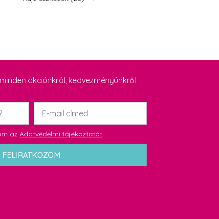
y minden akciónkról, kedvezményünkről
Email
*
dom az
Adatvédelmi tájékoztatót
.
FELIRATKOZOM