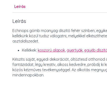
Leírás
Leírás
Echinops gömb műanyag díszítő fehér színben, egyike
kellékünk közül tudsz válogatni, melyekkel elkészíth
asztaldíszedet.
Kellékek:
koszorú alapok
,
gyertyák
,
egyéb díszít
Készíts saját, egyedi dekorációt, öltöztesd otthono
fantáziádat, légy kreatív, alkoss kedvedre, próbálj ki
közös kézműves tevékenységgel. Az alkotás megnyugtat, 
mindennapokban.