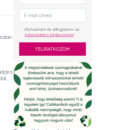
Email
cím
*
GDPR
Elolvastam és elfogadom az
Adatvédelmi tájékoztatót
.
*
mtalan
FELIRATKOZOM
adjára
dal,