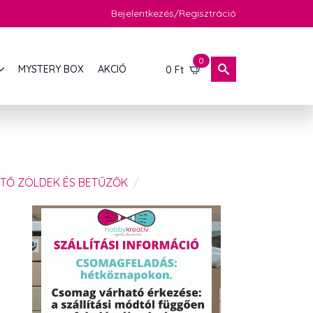
Bejelentkezés/Regisztráció
0
MYSTERY BOX
AKCIÓ
0
Ft
ÍTŐ ZÖLDEK ÉS BETŰZŐK