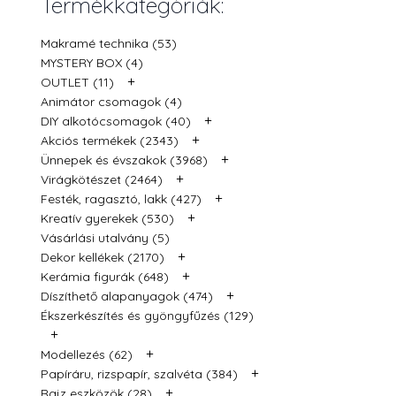
Termékkategóriák:
Makramé technika (53)
MYSTERY BOX (4)
+
OUTLET (11)
Animátor csomagok (4)
+
DIY alkotócsomagok (40)
+
Akciós termékek (2343)
+
Ünnepek és évszakok (3968)
+
Virágkötészet (2464)
+
Festék, ragasztó, lakk (427)
+
Kreatív gyerekek (530)
Vásárlási utalvány (5)
+
Dekor kellékek (2170)
+
Kerámia figurák (648)
+
Díszíthető alapanyagok (474)
Ékszerkészítés és gyöngyfűzés (129)
+
+
Modellezés (62)
+
Papíráru, rizspapír, szalvéta (384)
+
Rajz eszközök (28)