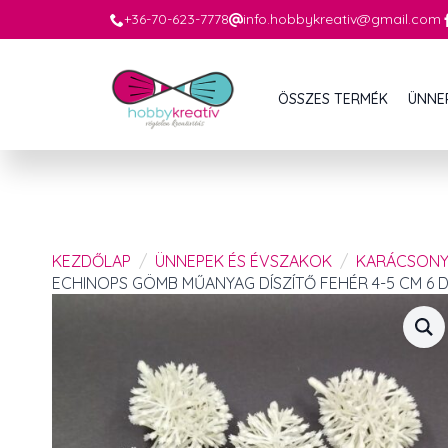
+36-70-623-7778
info.hobbykreativ@gmail.com
ÖSSZES TERMÉK
ÜNNE
KEZDŐLAP
ÜNNEPEK ÉS ÉVSZAKOK
KARÁCSON
ECHINOPS GÖMB MŰANYAG DÍSZÍTŐ FEHÉR 4-5 CM 6 