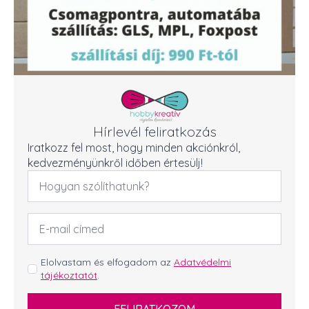
Hírlevél feliratkozás
Iratkozz fel most, hogy minden akciónkról,
kedvezményünkről időben értesülj!
Név
*
Email
cím
*
GDPR
Elolvastam és elfogadom az
Adatvédelmi
tájékoztatót
.
*
FELIRATKOZOM