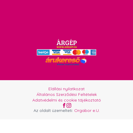
Elállási nyilatkozat
Általános Szerződési Feltételek
Adatvédelmi és cookie tájékoztató
Az oldalt üzemelteti:
Orgabor e.U.