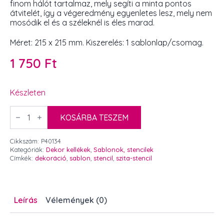
finom hálót tartalmaz, mely segíti a minta pontos
átvitelét, így a végeredmény egyenletes lesz, mely nem
mosódik el és a széleknél is éles marad.
Méret: 215 x 215 mm. Kiszerelés: 1 sablonlap/csomag.
1 750
Ft
Készleten
Szita-
stencil
KOSÁRBA TESZEM
mandala
mintával
215
Cikkszám:
P40134
x
Kategóriák:
Dekor kellékek
,
Sablonok, stencilek
215
Címkék:
dekoráció
,
sablon
,
stencil
,
szita-stencil
mm
mennyiség
Leírás
Vélemények (0)