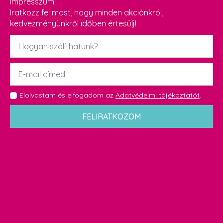
Impresszum
Iratkozz fel most, hogy minden akciónkról,
kedvezményünkről időben értesülj!
Név
*
Email
*
GDPR
Elolvastam és elfogadom az
Adatvédelmi tájékoztatót
.
*
FELIRATKOZOM