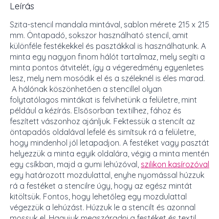
Leírás
Szita-stencil mandala mintával, sablon mérete 215 x 215
mm. Öntapadó, sokszor használható stencil, amit
különféle festékekkel és pasztákkal is használhatunk. A
minta egy nagyon finom hálót tartalmaz, mely segíti a
minta pontos átvitelét, így a végeredmény egyenletes
lesz, mely nem mosódik el és a széleknél is éles marad.
A hálónak köszönhetően a stencillel olyan
folytatólagos mintákat is felvihetünk a felületre, mint
például a kézírás. Elsősorban textilhez, fához és
feszített vászonhoz ajánljuk. Fektessük a stencilt az
öntapadós oldalával lefelé és simítsuk rá a felületre,
hogy mindenhol jól letapadjon. A festéket vagy pasztát
helyezzük a minta egyik oldalára, végig a minta mentén
egy csíkban, majd a gumi lehúzóval,
szilikon kasírozóval
egy határozott mozdulattal, enyhe nyomással húzzuk
rá a festéket a stencilre úgy, hogy az egész mintát
kitöltsük. Fontos, hogy lehetőleg egy mozdulattal
végezzük a lehúzást. Húzzuk le a stencilt és azonnal
mossuk el. Hagyjuk megszáradni a festéket és textil