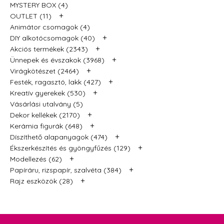
MYSTERY BOX (4)
+
OUTLET (11)
Animátor csomagok (4)
+
DIY alkotócsomagok (40)
+
Akciós termékek (2343)
+
Ünnepek és évszakok (3968)
+
Virágkötészet (2464)
+
Festék, ragasztó, lakk (427)
+
Kreatív gyerekek (530)
Vásárlási utalvány (5)
+
Dekor kellékek (2170)
+
Kerámia figurák (648)
+
Díszíthető alapanyagok (474)
+
Ékszerkészítés és gyöngyfűzés (129)
+
Modellezés (62)
+
Papíráru, rizspapír, szalvéta (384)
+
Rajz eszközök (28)