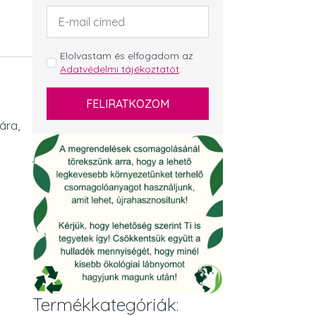
Email
cím
*
GDPR
Elolvastam és elfogadom az
Adatvédelmi tájékoztatót
.
*
FELIRATKOZOM
ára,
Termékkategóriák: