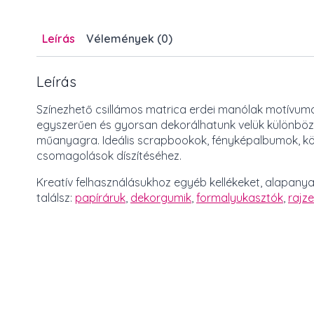
Leírás
Vélemények (0)
Leírás
Színezhető csillámos matrica erdei manólak motívumok
egyszerűen és gyorsan dekorálhatunk velük különböző 
műanyagra. Ideális scrapbookok, fényképalbumok, kön
csomagolások díszítéséhez.
Kreatív felhasználásukhoz egyéb kellékeket, alapanya
találsz:
papíráruk
,
dekorgumik
,
formalyukasztók
,
rajz