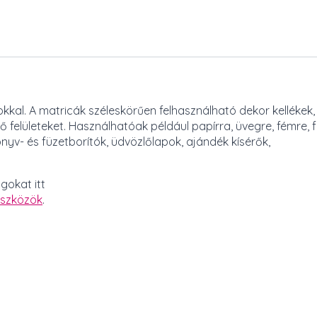
kal. A matricák széleskörűen felhasználható dekor kellékek,
felületeket. Használhatóak például papírra, üvegre, fémre, f
yv- és füzetborítók, üdvözlőlapok, ajándék kísérők,
gokat itt
eszközök
.