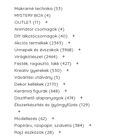
Makramé technika (53)
MYSTERY BOX (4)
+
OUTLET (11)
Animátor csomagok (4)
+
DIY alkotócsomagok (40)
+
Akciós termékek (2343)
+
Ünnepek és évszakok (3968)
+
Virágkötészet (2464)
+
Festék, ragasztó, lakk (427)
+
Kreatív gyerekek (530)
Vásárlási utalvány (5)
+
Dekor kellékek (2170)
+
Kerámia figurák (648)
+
Díszíthető alapanyagok (474)
Ékszerkészítés és gyöngyfűzés (129)
+
+
Modellezés (62)
+
Papíráru, rizspapír, szalvéta (384)
+
Rajz eszközök (28)