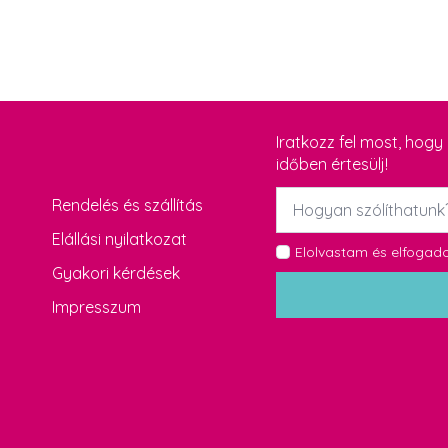
Iratkozz fel most, hog
időben értesülj!
Név
Rendelés és szállítás
*
Elállási nyilatkozat
GDPR
Elolvastam és elfoga
Gyakori kérdések
*
Impresszum