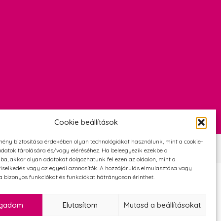
Cookie beállítások
mény biztosítása érdekében olyan technológiákat használunk, mint a cookie-
Szerződési Feltételek
Adatvédelmi és cookie tájékoztató
datok tárolására és/vagy eléréséhez. Ha beleegyezik ezekbe a
ba, akkor olyan adatokat dolgozhatunk fel ezen az oldalon, mint a
iselkedés vagy az egyedi azonosítók. A hozzájárulás elmulasztása vagy
 bizonyos funkciókat és funkciókat hátrányosan érinthet.
ogadom
Elutasítom
Mutasd a beállításokat