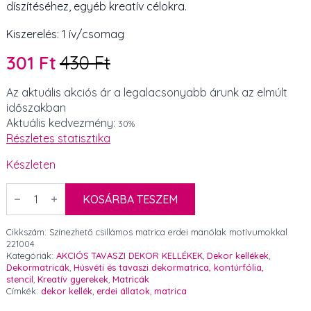
díszítéséhez, egyéb kreatív célokra.
Kiszerelés: 1 ív/csomag
301
Ft
430
Ft
Original
Current
price
price
Az aktuális akciós ár a legalacsonyabb árunk az elmúlt
időszakban
was:
is:
Aktuális kedvezmény:
30%
430 Ft.
301 Ft.
Részletes statisztika
Készleten
Színezhető
csillámos
KOSÁRBA TESZEM
matrica
erdei
manólak
Cikkszám:
Színezhető csillámos matrica erdei manólak motívumokkal
motívumokkal
221004
mennyiség
Kategóriák:
AKCIÓS TAVASZI DEKOR KELLÉKEK
,
Dekor kellékek
,
Dekormatricák
,
Húsvéti és tavaszi dekormatrica, kontúrfólia,
stencil
,
Kreatív gyerekek
,
Matricák
Címkék:
dekor kellék
,
erdei állatok
,
matrica