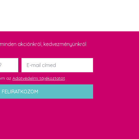
y minden akciónkról, kedvezményünkről
Email
*
dom az
Adatvédelmi tájékoztatót
.
FELIRATKOZOM