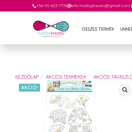
+36-70-623-7778
info.hobbykreativ@gmail.com
ÖSSZES TERMÉK
ÜNNE
KEZDŐLAP
AKCIÓS TERMÉKEK
AKCIÓS TAVASZI 
AKCIÓ!