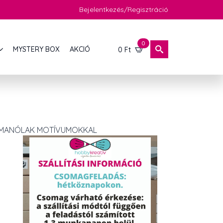
Bejelentkezés/Regisztráció
0
MYSTERY BOX
AKCIÓ
0
Ft
I MANÓLAK MOTÍVUMOKKAL