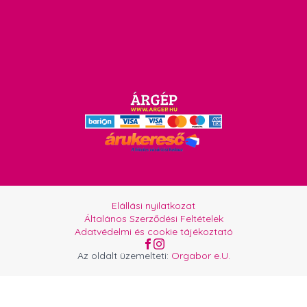
Elállási nyilatkozat
Általános Szerződési Feltételek
Adatvédelmi és cookie tájékoztató
Az oldalt üzemelteti:
Orgabor e.U.