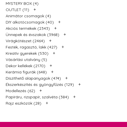
MYSTERY BOX (4)
+
OUTLET (11)
Animátor csomagok (4)
+
DIY alkotócsomagok (40)
+
Akciós termékek (2343)
+
Ünnepek és évszakok (3968)
+
Virágkötészet (2464)
+
Festék, ragasztó, lakk (427)
+
Kreatív gyerekek (530)
Vásárlási utalvány (5)
+
Dekor kellékek (2170)
+
Kerámia figurák (648)
+
Díszíthető alapanyagok (474)
+
Ékszerkészítés és gyöngyfűzés (129)
+
Modellezés (62)
+
Papíráru, rizspapír, szalvéta (384)
+
Rajz eszközök (28)