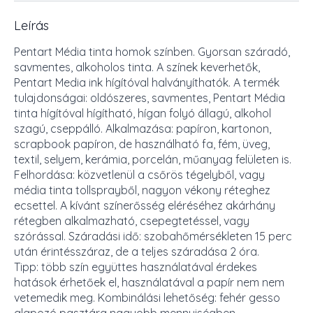
Leírás
Pentart Média tinta homok színben. Gyorsan száradó,
savmentes, alkoholos tinta. A színek keverhetők,
Pentart Media ink hígítóval halványíthatók. A termék
tulajdonságai: oldószeres, savmentes, Pentart Média
tinta hígítóval hígítható, hígan folyó állagú, alkohol
szagú, cseppálló. Alkalmazása: papíron, kartonon,
scrapbook papíron, de használható fa, fém, üveg,
textil, selyem, kerámia, porcelán, műanyag felületen is.
Felhordása: közvetlenül a csőrös tégelyből, vagy
média tinta tollsprayből, nagyon vékony réteghez
ecsettel. A kívánt színerősség eléréséhez akárhány
rétegben alkalmazható, csepegtetéssel, vagy
szórással. Száradási idő: szobahőmérsékleten 15 perc
után érintésszáraz, de a teljes száradása 2 óra.
Tipp: több szín együttes használatával érdekes
hatások érhetőek el, használatával a papír nem nem
vetemedik meg. Kombinálási lehetőség: fehér gesso
alapozó pasztára nagyobb mennyiségben