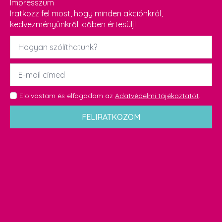
Impresszum
Iratkozz fel most, hogy minden akciónkról,
kedvezményünkről időben értesülj!
Név
*
Email
*
GDPR
Elolvastam és elfogadom az
Adatvédelmi tájékoztatót
.
*
FELIRATKOZOM