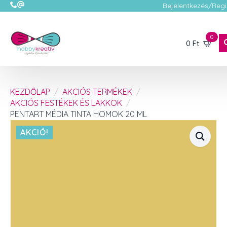
Bejelentkezés/Regi
0
0
Ft
KEZDŐLAP
AKCIÓS TERMÉKEK
AKCIÓS FESTÉKEK ÉS LAKKOK
PENTART MÉDIA TINTA HOMOK 20 ML
AKCIÓ!