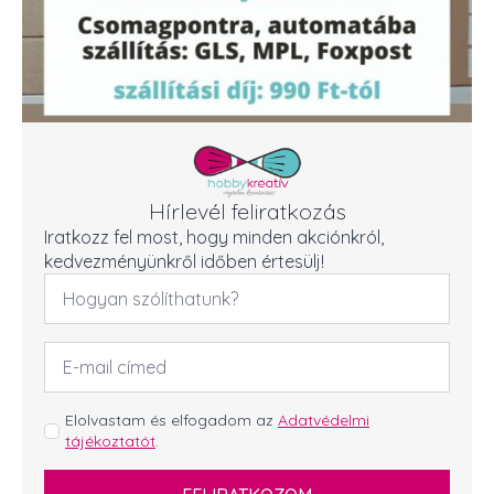
Hírlevél feliratkozás
Iratkozz fel most, hogy minden akciónkról,
kedvezményünkről időben értesülj!
Név
*
Email
cím
*
GDPR
Elolvastam és elfogadom az
Adatvédelmi
tájékoztatót
.
*