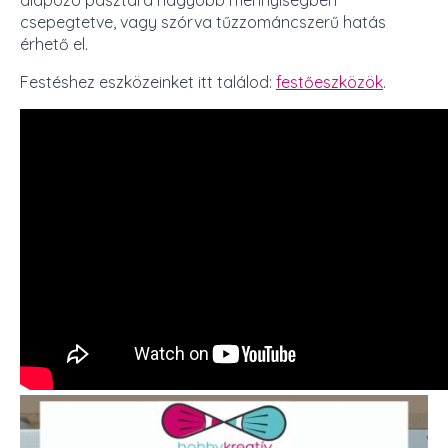
csepegtetve, vagy szórva tűzzománcszerű hatás
érhető el.
Festéshez eszközeinket itt találod:
festőeszközök
.