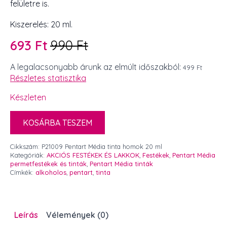
felületre is.
Kiszerelés: 20 ml.
693
Ft
990
Ft
Original
Current
price
price
A legalacsonyabb árunk az elmúlt időszakból:
499 Ft
Részletes statisztika
was:
is:
990 Ft.
693 Ft.
Készleten
KOSÁRBA TESZEM
Cikkszám:
P21009 Pentart Média tinta homok 20 ml
Kategóriák:
AKCIÓS FESTÉKEK ÉS LAKKOK
,
Festékek
,
Pentart Média
permetfestékek és tinták
,
Pentart Média tinták
Címkék:
alkoholos
,
pentart
,
tinta
Leírás
Vélemények (0)