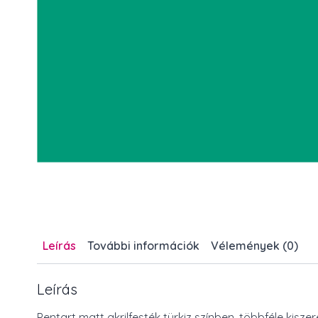
Leírás
További információk
Vélemények (0)
Leírás
Pentart matt akrilfesték türkiz színben, többféle kisz