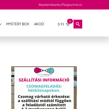
Bejelentkezés/Regisztráció
0
MYSTERY BOX
AKCIÓ
0
Ft