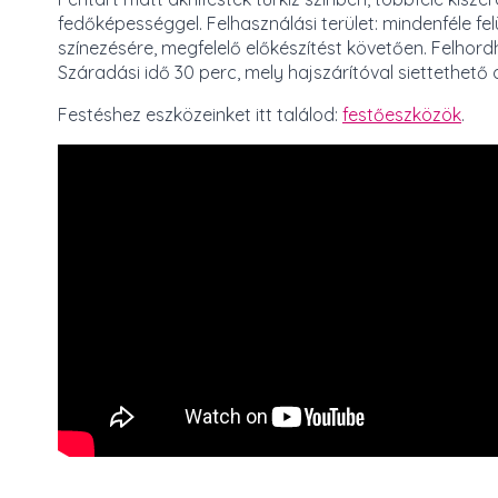
fedőképességgel. Felhasználási terület: mindenféle fel
színezésére, megfelelő előkészítést követően. Felhordh
Száradási idő 30 perc, mely hajszárítóval siettethető
Festéshez eszközeinket itt találod:
festőeszközök
.