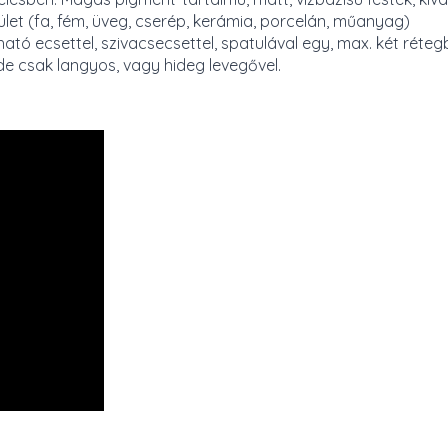
ület (fa, fém, üveg, cserép, kerámia, porcelán, műanyag)
ató ecsettel, szivacsecsettel, spatulával egy, max. két réteg
 de csak langyos, vagy hideg levegővel.