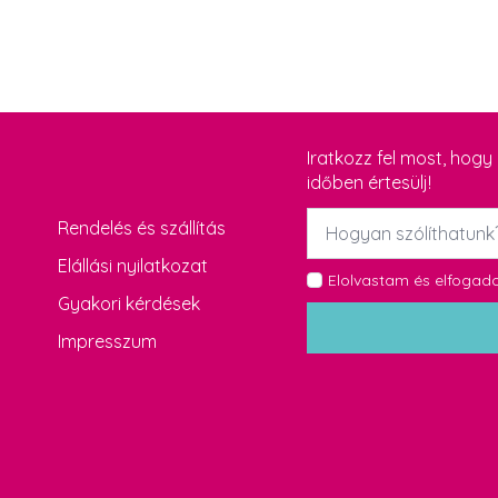
Iratkozz fel most, hog
időben értesülj!
Név
Rendelés és szállítás
*
Elállási nyilatkozat
GDPR
Elolvastam és elfoga
Gyakori kérdések
*
Impresszum