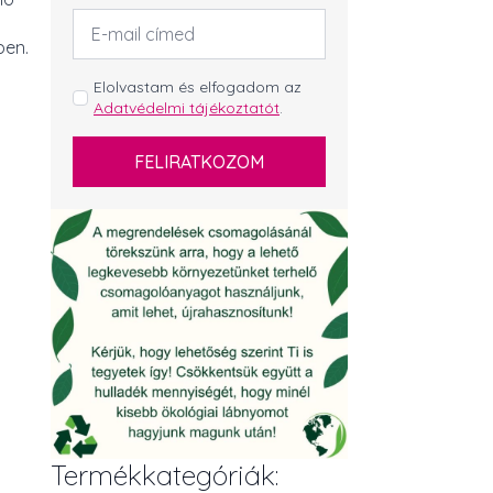
Email
cím
ben.
*
GDPR
Elolvastam és elfogadom az
Adatvédelmi tájékoztatót
.
*
FELIRATKOZOM
Termékkategóriák: