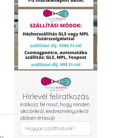
Hírlevél feliratkozás
Iratkozz fel most, hogy minden
akciónkról, kedvezményünkről
időben értesülj!
Név
*
ló