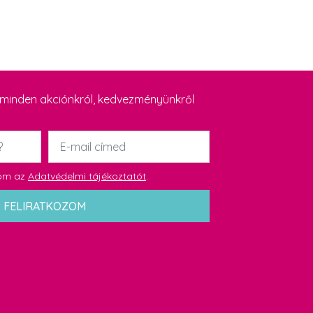
y minden akciónkról, kedvezményünkről
Email
*
dom az
Adatvédelmi tájékoztatót
.
FELIRATKOZOM