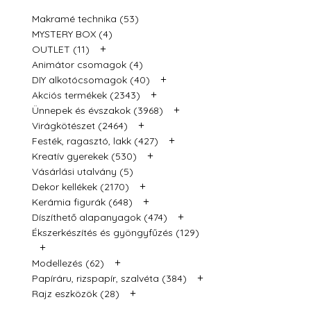
Makramé technika (53)
MYSTERY BOX (4)
+
OUTLET (11)
Animátor csomagok (4)
+
DIY alkotócsomagok (40)
+
Akciós termékek (2343)
+
Ünnepek és évszakok (3968)
+
Virágkötészet (2464)
+
Festék, ragasztó, lakk (427)
+
Kreatív gyerekek (530)
Vásárlási utalvány (5)
+
Dekor kellékek (2170)
+
Kerámia figurák (648)
+
Díszíthető alapanyagok (474)
Ékszerkészítés és gyöngyfűzés (129)
+
+
Modellezés (62)
+
Papíráru, rizspapír, szalvéta (384)
+
Rajz eszközök (28)