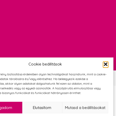
Cookie beállítások
mény biztosítása érdekében olyan technológiákat használunk, mint a cookie-
Szerződési Feltételek
Adatvédelmi és cookie tájékoztató
datok tárolására és/vagy eléréséhez. Ha beleegyezik ezekbe a
ba, akkor olyan adatokat dolgozhatunk fel ezen az oldalon, mint a
iselkedés vagy az egyedi azonosítók. A hozzájárulás elmulasztása vagy
 bizonyos funkciókat és funkciókat hátrányosan érinthet.
ogadom
Elutasítom
Mutasd a beállításokat