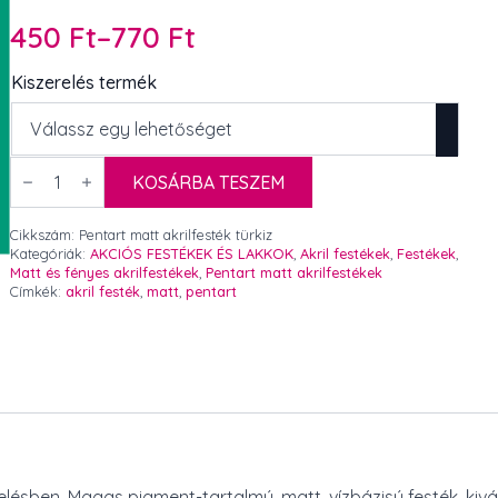
450
Ft
–
770
Ft
Ártartomány:
450 Ft
Kiszerelés termék
-
770 Ft
Pentart
matt
KOSÁRBA TESZEM
akrilfesték
türkiz
mennyiség
Cikkszám:
Pentart matt akrilfesték türkiz
Kategóriák:
AKCIÓS FESTÉKEK ÉS LAKKOK
,
Akril festékek
,
Festékek
,
Matt és fényes akrilfestékek
,
Pentart matt akrilfestékek
Címkék:
akril festék
,
matt
,
pentart
erelésben. Magas pigment-tartalmú, matt, vízbázisú festék, kivá