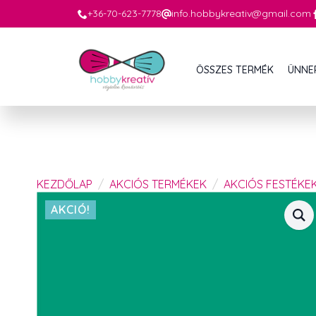
+36-70-623-7778
info.hobbykreativ@gmail.com
ÖSSZES TERMÉK
ÜNNE
KEZDŐLAP
AKCIÓS TERMÉKEK
AKCIÓS FESTÉKE
AKCIÓ!