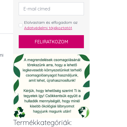
Email
cím
*
GDPR
Elolvastam és elfogadom az
Adatvédelmi tájékoztatót
.
*
FELIRATKOZOM
mi
Termékkategóriák: