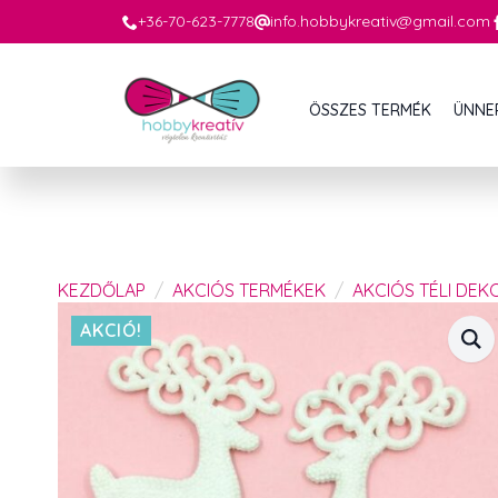
+36-70-623-7778
info.hobbykreativ@gmail.com
ÖSSZES TERMÉK
ÜNNE
KEZDŐLAP
AKCIÓS TERMÉKEK
AKCIÓS TÉLI DEK
AKCIÓ!