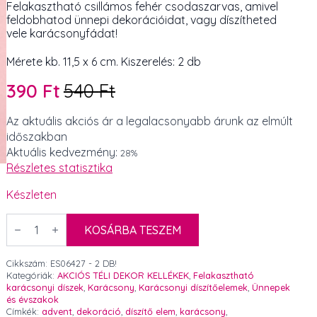
Felakasztható csillámos fehér csodaszarvas, amivel
feldobhatod ünnepi dekorációidat, vagy díszítheted
vele karácsonyfádat!
Mérete kb. 11,5 x 6 cm. Kiszerelés: 2 db
390
Ft
540
Ft
Original
Current
price
price
Az aktuális akciós ár a legalacsonyabb árunk az elmúlt
időszakban
was:
is:
Aktuális kedvezmény:
28%
540 Ft.
390 Ft.
Részletes statisztika
Készleten
Felakasztható
csillámos
KOSÁRBA TESZEM
fehér
csodaszarvas
11,5
Cikkszám:
ES06427 - 2 DB!
x
Kategóriák:
AKCIÓS TÉLI DEKOR KELLÉKEK
,
Felakasztható
6
karácsonyi díszek
,
Karácsony
,
Karácsonyi díszítőelemek
,
Ünnepek
cm
és évszakok
2
Címkék:
advent
,
dekoráció
,
díszítő elem
,
karácsony
,