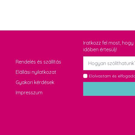
Iratkozz fel most, hog
időben értesülj!
Név
Rendelés és szállítás
*
Elállási nyilatkozat
GDPR
Elolvastam és elfoga
Gyakori kérdések
*
Impresszum