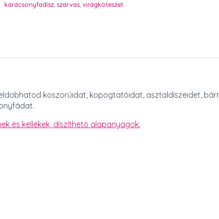
db
karácsonyfadísz
,
szarvas
,
virágkötészet
mennyiség
eldobhatod koszorúidat, kopogtatóidat, asztaldíszeidet, bár
sonyfádat.
ek és kellékek,
díszíthető alapanyagok.