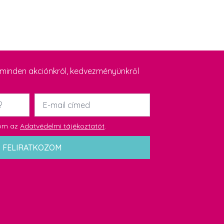
y minden akciónkról, kedvezményünkről
Email
*
dom az
Adatvédelmi tájékoztatót
.
FELIRATKOZOM