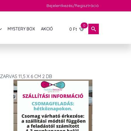
Bejelentkezés/Regisztráció
0
MYSTERY BOX
AKCIÓ
0
Ft
RVAS 11,5 X 6 CM 2 DB