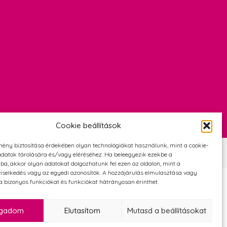
Cookie beállítások
mény biztosítása érdekében olyan technológiákat használunk, mint a cookie-
Szerződési Feltételek
Adatvédelmi és cookie tájékoztató
datok tárolására és/vagy eléréséhez. Ha beleegyezik ezekbe a
ba, akkor olyan adatokat dolgozhatunk fel ezen az oldalon, mint a
iselkedés vagy az egyedi azonosítók. A hozzájárulás elmulasztása vagy
 bizonyos funkciókat és funkciókat hátrányosan érinthet.
ogadom
Elutasítom
Mutasd a beállításokat