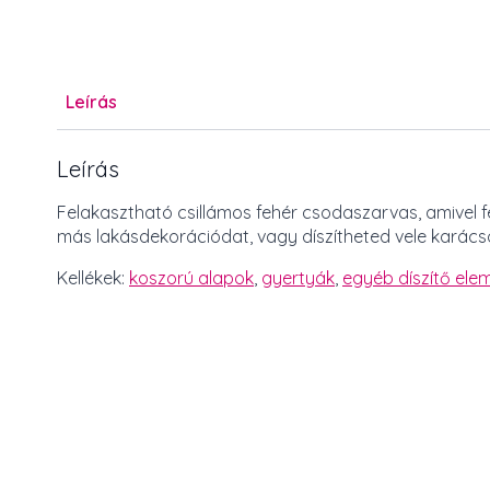
Leírás
Leírás
Felakasztható csillámos fehér csodaszarvas, amivel f
más lakásdekorációdat, vagy díszítheted vele karác
Kellékek:
koszorú alapok
,
gyertyák
,
egyéb díszítő elem