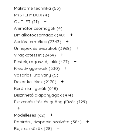
Makramé technika (53)
MYSTERY BOX (4)
+
OUTLET (11)
Animátor csomagok (4)
+
DIY alkotócsomagok (40)
+
Akciós termékek (2343)
+
Ünnepek és évszakok (3968)
+
Virágkötészet (2464)
+
Festék, ragasztó, lakk (427)
+
Kreatív gyerekek (530)
Vásárlási utalvány (5)
+
Dekor kellékek (2170)
+
Kerámia figurák (648)
+
Díszíthető alapanyagok (474)
Ékszerkészítés és gyöngyfűzés (129)
+
+
Modellezés (62)
+
Papíráru, rizspapír, szalvéta (384)
+
Rajz eszközök (28)