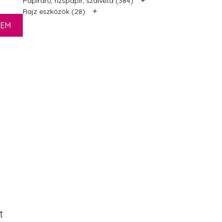
Papíráru, rizspapír, szalvéta (384)
+
Rajz eszközök (28)
ZEM
t