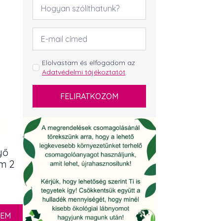
Név
*
Email
cím
*
GDPR
Elolvastam és elfogadom az
Adatvédelmi tájékoztatót
.
*
FELIRATKOZOM
yő
cm 2
ZEM