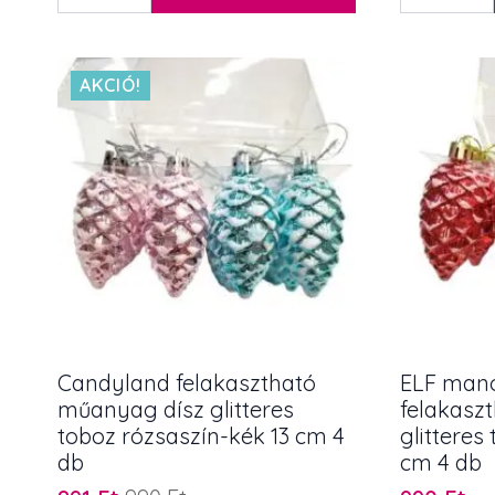
dísz
csillag
590 Ft.
531 Ft.
pezsgőarany
dísz
csillámos
rozsdás
mennyiség
fém
4
AKCIÓ!
cm
3
db/szett
mennyiség
Candyland felakasztható
ELF man
műanyag dísz glitteres
felakasz
toboz rózsaszín-kék 13 cm 4
glitteres
db
cm 4 db