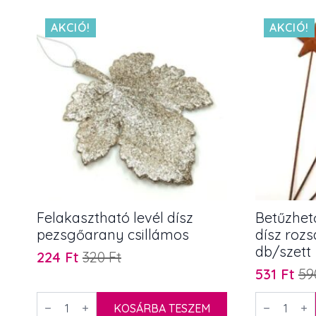
pezsgőarany
mennyiség
15
AKCIÓ!
AKCIÓ!
cm
mennyiség
Felakasztható levél dísz
Betűzhető
pezsgőarany csillámos
dísz roz
db/szett
224
Ft
320
Ft
Original
Current
531
Ft
5
price
price
Original
Current
was:
is:
price
price
Felakasztható
Betűzhető
levél
KOSÁRBA TESZEM
rusztikus
320 Ft.
224 Ft.
was:
is: