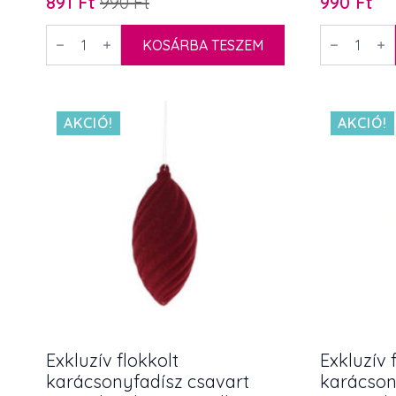
891
Ft
990
Ft
990
Ft
Original
Current
price
price
Candyland
ELF
felakasztható
KOSÁRBA TESZEM
manó/GRI
was:
is:
műanyag
felakaszth
990 Ft.
891 Ft.
dísz
műanyag
glitteres
dísz
toboz
glitteres
rózsaszín-
toboz
AKCIÓ!
AKCIÓ!
kék
piros-
13
zöld
cm
13
4
cm
db
4
mennyiség
db
mennyiség
Exkluzív flokkolt
Exkluzív 
karácsonyfadísz csavart
karácson