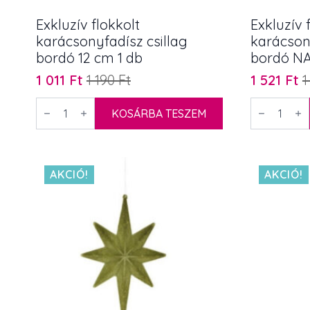
Exkluzív flokkolt
Exkluzív 
karácsonyfadísz csillag
karácsony
bordó 12 cm 1 db
bordó NA
1 011
Ft
1 190
Ft
1 521
Ft
1
Original
Current
Original
Current
price
price
price
price
Exkluzív
Exkluzív
flokkolt
KOSÁRBA TESZEM
flokkolt
was:
is:
was:
is:
karácsonyfadísz
karácsonyf
1
1
1
1
csillag
csillag
bordó
bordó
190 Ft.
011 Ft.
790 Ft.
521 Ft.
12
NAGY
cm
20
AKCIÓ!
AKCIÓ!
1
cm
db
1
mennyiség
db
mennyiség