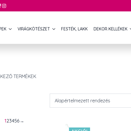
PEK
VIRÁGKÖTÉSZET
FESTÉK, LAKK
DEKOR KELLÉKEK
LKEZŐ TERMÉKEK
1
2
3
4
5
6
→