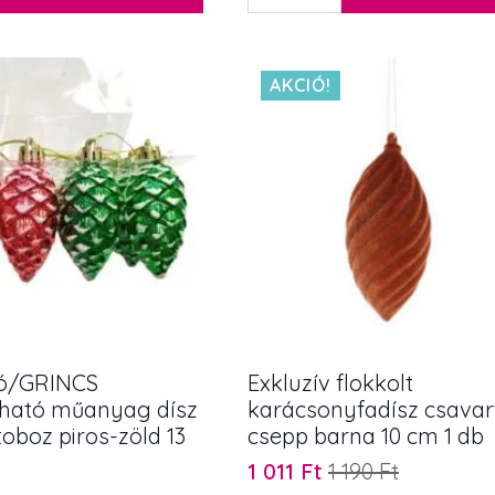
fenyő
690 Ft.
621 Ft.
dísz
rozsdás
fém
5
AKCIÓ!
x
6
cm
2
db/szett
mennyiség
ó/GRINCS
Exkluzív flokkolt
tható műanyag dísz
karácsonyfadísz csavar
 toboz piros-zöld 13
csepp barna 10 cm 1 db
1 011
Ft
1 190
Ft
Original
Current