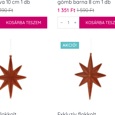
va 10 cm 1 db
gömb barna 8 cm 1 db
 190
Ft
1 351
Ft
1 590
Ft
Original
Current
price
price
Exkluzív
KOSÁRBA TESZEM
flokkolt
KOSÁRBA TES
was:
is:
adísz
karácsonyfadísz
1
1
csavart
gömb
590 Ft.
351 Ft.
barna
8
AKCIÓ!
cm
1
db
mennyiség
flokkolt
Exkluzív flokkolt