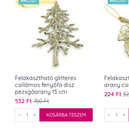
AKCIÓ!
AKCIÓ!
Felakasztható glitteres
Felakaszt
csillámos fenyőfa dísz
arany cs
pezsgőarany 15 cm
224
Ft
3
Original
Current
532
Ft
760
Ft
Original
Current
price
price
price
price
was:
is:
Felakasztható
Felakaszth
glitteres
KOSÁRBA TESZEM
levél
was:
is:
320 Ft.
224 Ft.
csillámos
dísz
760 Ft.
532 Ft.
fenyőfa
arany
dísz
csillámos