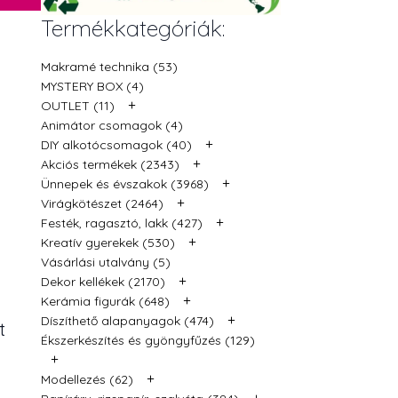
Termékkategóriák:
Makramé technika (53)
MYSTERY BOX (4)
+
OUTLET (11)
Animátor csomagok (4)
+
DIY alkotócsomagok (40)
+
Akciós termékek (2343)
+
Ünnepek és évszakok (3968)
+
Virágkötészet (2464)
+
Festék, ragasztó, lakk (427)
+
Kreatív gyerekek (530)
Vásárlási utalvány (5)
+
Dekor kellékek (2170)
+
Kerámia figurák (648)
+
Díszíthető alapanyagok (474)
t
Ékszerkészítés és gyöngyfűzés (129)
+
+
Modellezés (62)
+