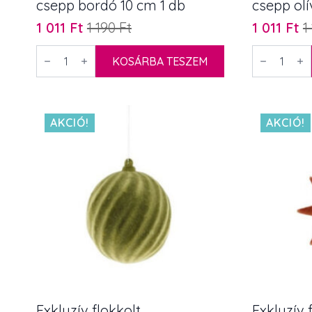
csepp bordó 10 cm 1 db
csepp olí
1 011
Ft
1 190
Ft
1 011
Ft
1
Original
Current
Original
Current
price
price
price
price
Exkluzív
Exkluzív
flokkolt
KOSÁRBA TESZEM
flokkolt
was:
is:
was:
is:
karácsonyfadísz
karácsonyf
1
1
1
1
csavart
csavart
csepp
csepp
190 Ft.
011 Ft.
190 Ft.
011 Ft.
bordó
olíva
10
10
AKCIÓ!
AKCIÓ!
cm
cm
1
1
db
db
mennyiség
mennyiség
Exkluzív flokkolt
Exkluzív 