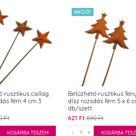
mennyiség
AKCIÓ!
 rusztikus csillag
Betűzhető rusztikus fen
sdás fém 4 cm 3
dísz rozsdás fém 5 x 6 
db/szett
90
Ft
621
Ft
690
Ft
Original
Current
price
price
Betűzhető
KOSÁRBA TESZEM
rusztikus
KOSÁRBA TES
was:
is: