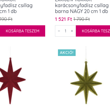
fadísz csillag
karácsonyfadísz csillag
 cm 1 db
barna NAGY 20 cm 1 db
 190
Ft
1 521
Ft
1 790
Ft
Original
Current
price
price
Exkluzív
KOSÁRBA TESZEM
flokkolt
KOSÁRBA TES
was:
is:
adísz
karácsonyfadísz
1
1
csillag
barna
790 Ft.
521 Ft.
NAGY
20
AKCIÓ!
cm
1
db
mennyiség