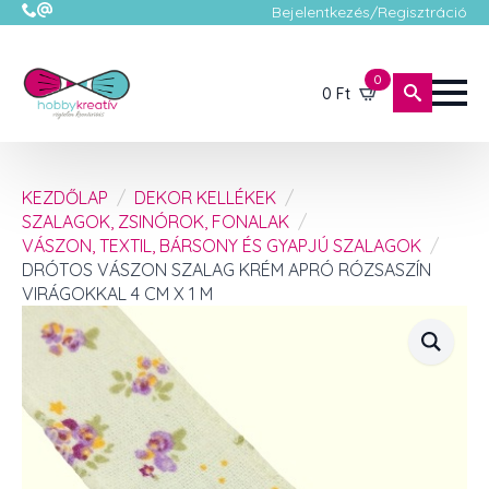
Bejelentkezés/Regisztráció
0
0
Ft
KEZDŐLAP
DEKOR KELLÉKEK
SZALAGOK, ZSINÓROK, FONALAK
VÁSZON, TEXTIL, BÁRSONY ÉS GYAPJÚ SZALAGOK
DRÓTOS VÁSZON SZALAG KRÉM APRÓ RÓZSASZÍN
VIRÁGOKKAL 4 CM X 1 M