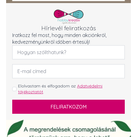
Hírlevél feliratkozás
Iratkozz fel most, hogy minden akciónkról,
kedvezményünkről időben értesülj!
Név
*
Email
cím
*
GDPR
Elolvastam és elfogadom az
Adatvédelmi
tájékoztatót
.
*
FELIRATKOZOM