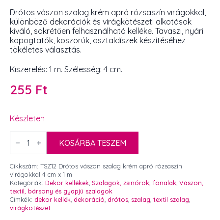
Drótos vászon szalag krém apró rózsaszín virágokkal,
különböző dekorációk és virágkötészeti alkotások
kiváló, sokrétűen felhasználható kelléke. Tavaszi, nyári
kopogtatók, koszorúk, asztaldíszek készítéséhez
tökéletes választás.
Kiszerelés: 1 m. Szélesség: 4 cm.
255
Ft
Készleten
Drótos
vászon
KOSÁRBA TESZEM
szalag
krém
apró
Cikkszám:
TSZ12 Drótos vászon szalag krém apró rózsaszín
rózsaszín
virágokkal 4 cm x 1 m
virágokkal
Kategóriák:
Dekor kellékek
,
Szalagok, zsinórok, fonalak
,
Vászon,
4
textil, bársony és gyapjú szalagok
cm
Címkék:
dekor kellék
,
dekoráció
,
drótos
,
szalag
,
textil szalag
,
x
virágkötészet
1