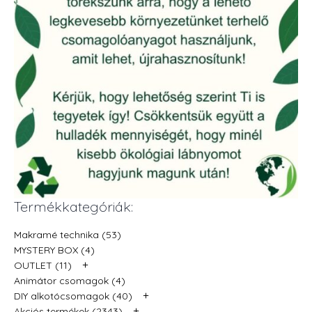
Termékkategóriák:
Makramé technika (53)
MYSTERY BOX (4)
+
OUTLET (11)
Animátor csomagok (4)
+
DIY alkotócsomagok (40)
+
Akciós termékek (2343)