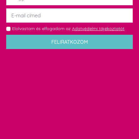
Email
*
GDPR
Elolvastam és elfogadom az
Adatvédelmi tájékoztatót
.
*
FELIRATKOZOM