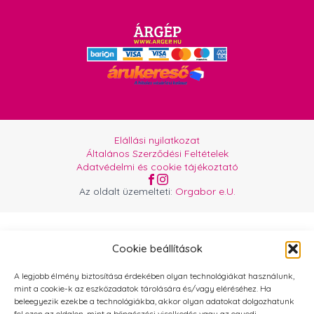
Elállási nyilatkozat
Általános Szerződési Feltételek
Adatvédelmi és cookie tájékoztató
Az oldalt üzemelteti:
Orgabor e.U.
Cookie beállítások
A legjobb élmény biztosítása érdekében olyan technológiákat használunk,
mint a cookie-k az eszközadatok tárolására és/vagy eléréséhez. Ha
beleegyezik ezekbe a technológiákba, akkor olyan adatokat dolgozhatunk
fel ezen az oldalon, mint a böngészési viselkedés vagy az egyedi