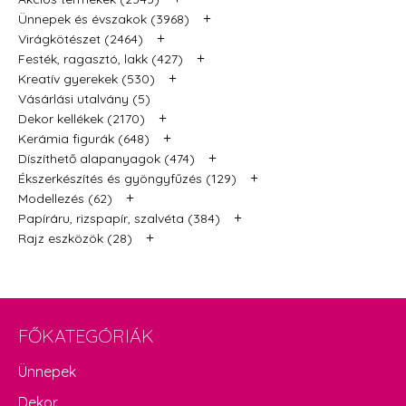
+
Ünnepek és évszakok (3968)
+
Virágkötészet (2464)
+
Festék, ragasztó, lakk (427)
+
Kreatív gyerekek (530)
Vásárlási utalvány (5)
+
Dekor kellékek (2170)
+
Kerámia figurák (648)
+
Díszíthető alapanyagok (474)
+
Ékszerkészítés és gyöngyfűzés (129)
+
Modellezés (62)
+
Papíráru, rizspapír, szalvéta (384)
+
Rajz eszközök (28)
FŐKATEGÓRIÁK
Ünnepek
Dekor