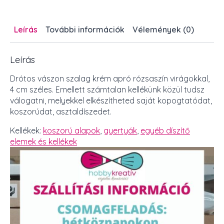
m
mennyiség
Leírás
További információk
Vélemények (0)
Leírás
Drótos vászon szalag krém apró rózsaszín virágokkal,
4 cm széles. Emellett számtalan kellékünk közül tudsz
válogatni, melyekkel elkészítheted saját kopogtatódat,
koszorúdat, asztaldíszedet.
Kellékek:
koszorú alapok
,
gyertyák
,
egyéb díszítő
elemek és kellékek