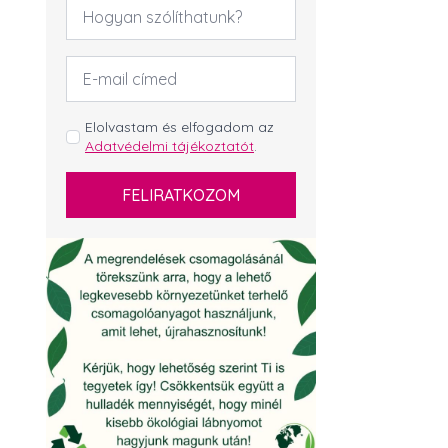
Név
*
Email
cím
*
GDPR
Elolvastam és elfogadom az
Adatvédelmi tájékoztatót
.
*
FELIRATKOZOM