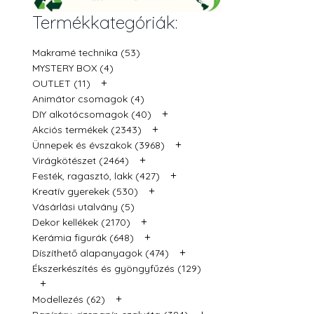
Termékkategóriák:
Makramé technika (53)
MYSTERY BOX (4)
+
OUTLET (11)
Animátor csomagok (4)
+
DIY alkotócsomagok (40)
+
Akciós termékek (2343)
+
Ünnepek és évszakok (3968)
+
Virágkötészet (2464)
+
Festék, ragasztó, lakk (427)
+
Kreatív gyerekek (530)
Vásárlási utalvány (5)
+
Dekor kellékek (2170)
+
Kerámia figurák (648)
+
Díszíthető alapanyagok (474)
Ékszerkészítés és gyöngyfűzés (129)
+
+
Modellezés (62)
+