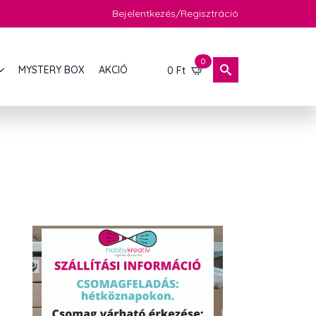
Bejelentkezés/Regisztráció
0
MYSTERY BOX
AKCIÓ
0
Ft