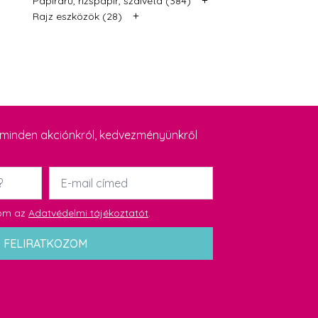
Papíráru, rizspapír, szalvéta (384)
+
Rajz eszközök (28)
y minden akciónkról, kedvezményünkről
Email
*
dom az
Adatvédelmi tájékoztatót
.
FELIRATKOZOM