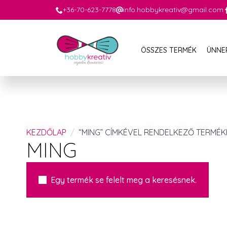
+36-70-623-7778
info.hobbykreativ@gmail.com
ÖSSZES TERMÉK
ÜNNE
KEZDŐLAP
“MING” CÍMKÉVEL RENDELKEZŐ TERMÉK
MING
Egy termék se felelt meg a keresésnek.