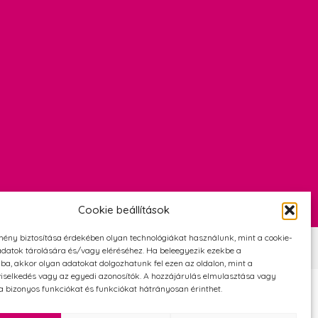
Cookie beállítások
mény biztosítása érdekében olyan technológiákat használunk, mint a cookie-
Szerződési Feltételek
Adatvédelmi és cookie tájékoztató
datok tárolására és/vagy eléréséhez. Ha beleegyezik ezekbe a
ba, akkor olyan adatokat dolgozhatunk fel ezen az oldalon, mint a
iselkedés vagy az egyedi azonosítók. A hozzájárulás elmulasztása vagy
 bizonyos funkciókat és funkciókat hátrányosan érinthet.