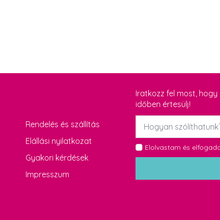
Iratkozz fel most, hog
időben értesülj!
Név
Rendelés és szállítás
*
Elállási nyilatkozat
GDPR
Elolvastam és elfoga
Gyakori kérdések
*
Impresszum