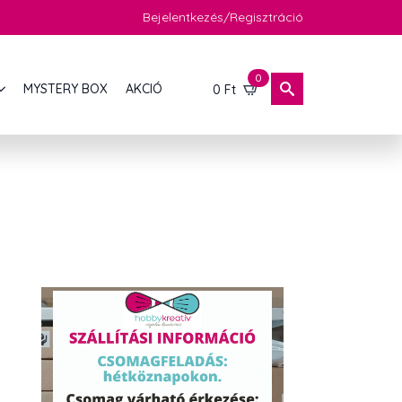
Bejelentkezés/Regisztráció
0
MYSTERY BOX
AKCIÓ
0
Ft