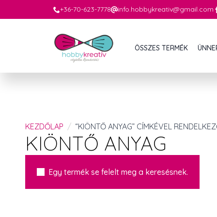
+36-70-623-7778
info.hobbykreativ@gmail.com
ÖSSZES TERMÉK
ÜNNE
KEZDŐLAP
“KIÖNTŐ ANYAG” CÍMKÉVEL RENDELKE
KIÖNTŐ ANYAG
Egy termék se felelt meg a keresésnek.