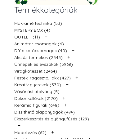
Termékkategóriák:
Makramé technika (53)
MYSTERY BOX (4)
+
OUTLET (11)
Animátor csomagok (4)
+
DIY alkotócsomagok (40)
+
Akciós termékek (2343)
+
Ünnepek és évszakok (3968)
+
Virágkötészet (2464)
+
Festék, ragasztó, lakk (427)
+
Kreatív gyerekek (530)
Vásárlási utalvány (5)
+
Dekor kellékek (2170)
+
Kerámia figurák (648)
+
Díszíthető alapanyagok (474)
Ékszerkészítés és gyöngyfűzés (129)
+
+
Modellezés (62)
+