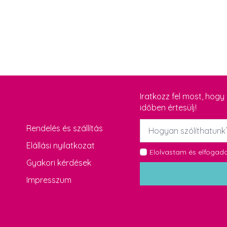
Iratkozz fel most, hog
időben értesülj!
Név
Rendelés és szállítás
*
Elállási nyilatkozat
GDPR
Elolvastam és elfoga
Gyakori kérdések
*
Impresszum