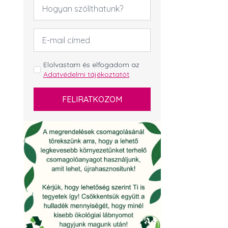
Név
*
Email
cím
*
GDPR
Elolvastam és elfogadom az
Adatvédelmi tájékoztatót
.
*
FELIRATKOZOM