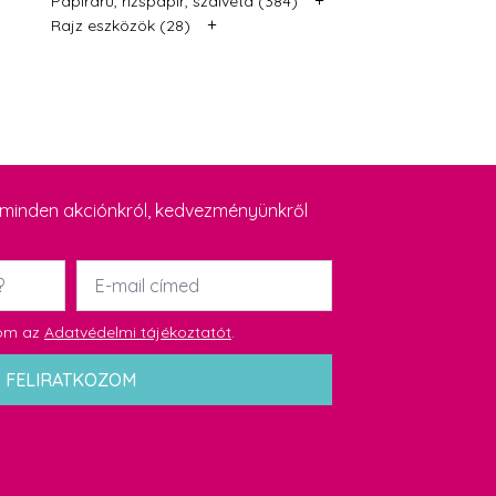
Papíráru, rizspapír, szalvéta (384)
+
Rajz eszközök (28)
y minden akciónkról, kedvezményünkről
Email
*
dom az
Adatvédelmi tájékoztatót
.
FELIRATKOZOM