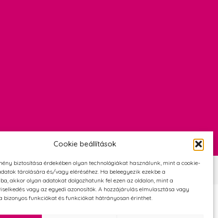
Cookie beállítások
mény biztosítása érdekében olyan technológiákat használunk, mint a cookie-
Szerződési Feltételek
Adatvédelmi és cookie tájékoztató
datok tárolására és/vagy eléréséhez. Ha beleegyezik ezekbe a
ba, akkor olyan adatokat dolgozhatunk fel ezen az oldalon, mint a
iselkedés vagy az egyedi azonosítók. A hozzájárulás elmulasztása vagy
 bizonyos funkciókat és funkciókat hátrányosan érinthet.