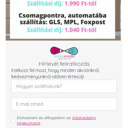
Hírlevél feliratkozás
Iratkozz fel most, hogy minden akciónkról,
kedvezményünkről időben értesülj!
Név
*
Email
cím
*
GDPR
Elolvastam és elfogadom az
Adatvédelmi
tájékoztatót
.
*