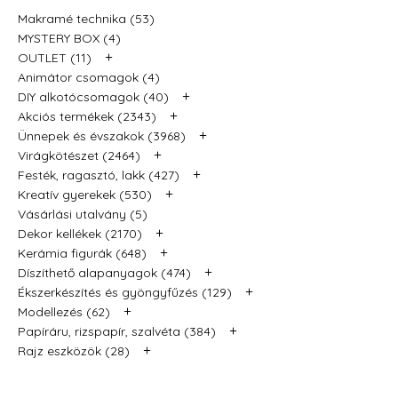
Makramé technika (53)
MYSTERY BOX (4)
+
OUTLET (11)
Animátor csomagok (4)
+
DIY alkotócsomagok (40)
+
Akciós termékek (2343)
+
Ünnepek és évszakok (3968)
+
Virágkötészet (2464)
+
Festék, ragasztó, lakk (427)
+
Kreatív gyerekek (530)
Vásárlási utalvány (5)
+
Dekor kellékek (2170)
+
Kerámia figurák (648)
+
Díszíthető alapanyagok (474)
+
Ékszerkészítés és gyöngyfűzés (129)
+
Modellezés (62)
+
Papíráru, rizspapír, szalvéta (384)
+
Rajz eszközök (28)