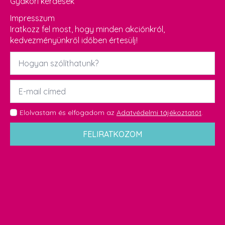
Gyakori kérdések
Impresszum
Iratkozz fel most, hogy minden akciónkról,
kedvezményünkről időben értesülj!
Név
*
Email
*
GDPR
Elolvastam és elfogadom az
Adatvédelmi tájékoztatót
.
*
FELIRATKOZOM