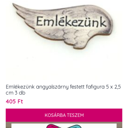
Emlékezünk angyalszárny festett fafigura 5 x 2,5
cm 3 db
405
Ft
KOSÁRBA TESZEM