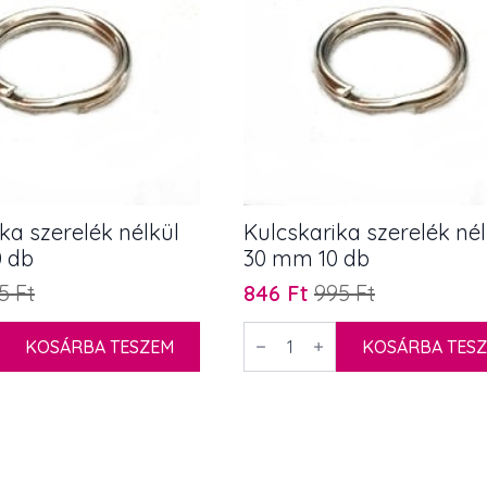
ka szerelék nélkül
Kulcskarika szerelék nél
 db
30 mm 10 db
15
Ft
846
Ft
995
Ft
Original
Current
price
price
Kulcskarika
KOSÁRBA TESZEM
szerelék
KOSÁRBA TES
was:
is:
nélkül
995 Ft.
846 Ft.
30
mm
10
db
mennyiség