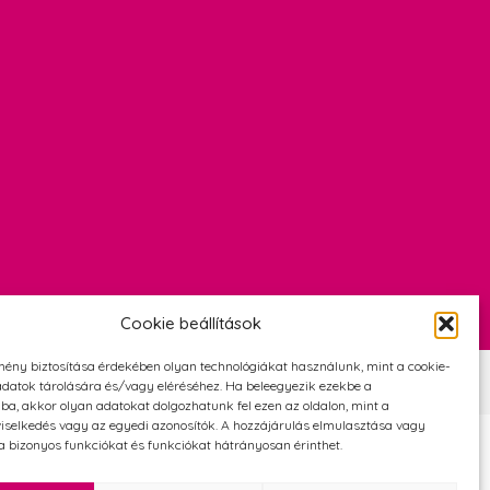
Cookie beállítások
mény biztosítása érdekében olyan technológiákat használunk, mint a cookie-
Szerződési Feltételek
Adatvédelmi és cookie tájékoztató
datok tárolására és/vagy eléréséhez. Ha beleegyezik ezekbe a
ba, akkor olyan adatokat dolgozhatunk fel ezen az oldalon, mint a
iselkedés vagy az egyedi azonosítók. A hozzájárulás elmulasztása vagy
 bizonyos funkciókat és funkciókat hátrányosan érinthet.