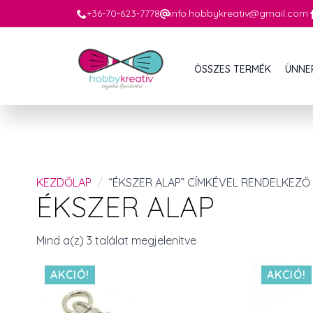
+36-70-623-7778
info.hobbykreativ@gmail.com
ÖSSZES TERMÉK
ÜNNE
KEZDŐLAP
“ÉKSZER ALAP” CÍMKÉVEL RENDELKEZŐ
ÉKSZER ALAP
Mind a(z) 3 találat megjelenítve
AKCIÓ!
AKCIÓ!