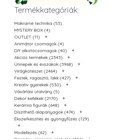
Termékkategóriák:
Makramé technika (53)
MYSTERY BOX (4)
+
OUTLET (11)
Animátor csomagok (4)
+
DIY alkotócsomagok (40)
+
Akciós termékek (2343)
+
Ünnepek és évszakok (3968)
+
Virágkötészet (2464)
+
Festék, ragasztó, lakk (427)
+
Kreatív gyerekek (530)
Vásárlási utalvány (5)
+
Dekor kellékek (2170)
+
Kerámia figurák (648)
+
Díszíthető alapanyagok (474)
Ékszerkészítés és gyöngyfűzés (129)
+
+
Modellezés (62)
+