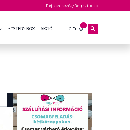
Bejelentkezés/Regisztráció
0
MYSTERY BOX
AKCIÓ
0
Ft