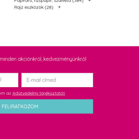
Papíráru, rizspapír, szalvéta (384)
+
Rajz eszközök (28)
y minden akciónkról, kedvezményünkről
Email
*
dom az
Adatvédelmi tájékoztatót
.
FELIRATKOZOM