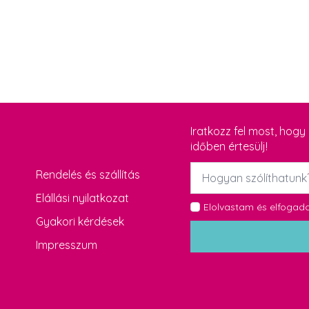
Iratkozz fel most, hog
időben értesülj!
Név
Rendelés és szállítás
*
Elállási nyilatkozat
GDPR
Elolvastam és elfoga
Gyakori kérdések
*
Impresszum