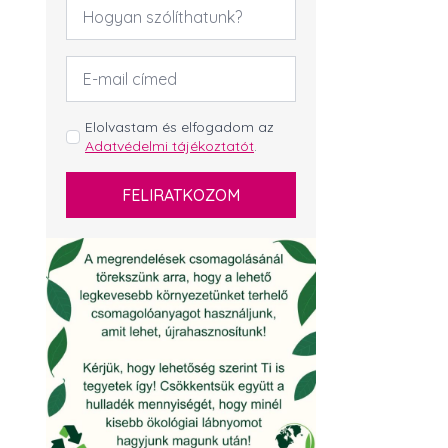
Név
*
Email
cím
*
GDPR
Elolvastam és elfogadom az
Adatvédelmi tájékoztatót
.
*
FELIRATKOZOM