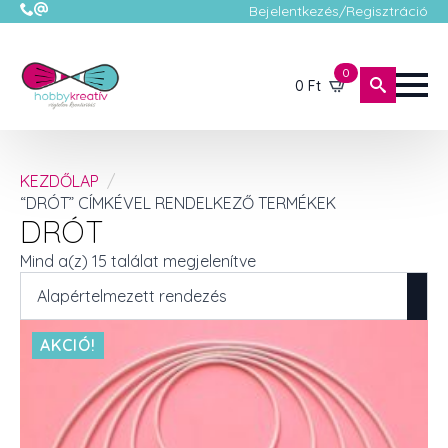
Bejelentkezés/Regisztráció
0
0
Ft
KEZDŐLAP
“DRÓT” CÍMKÉVEL RENDELKEZŐ TERMÉKEK
DRÓT
Mind a(z) 15 találat megjelenítve
AKCIÓ!