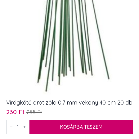
mennyiség
Virágkötő drót zöld 0,7 mm vékony 40 cm 20 db
230
Ft
255
Ft
Original
Current
price
price
Virágkötő
drót
KOSÁRBA TESZEM
was:
is:
zöld
255 Ft.
230 Ft.
0,7