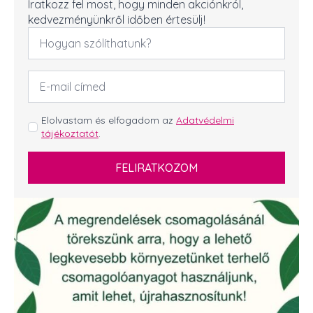
Iratkozz fel most, hogy minden akciónkról,
kedvezményünkről időben értesülj!
Név
*
Email
cím
*
GDPR
Elolvastam és elfogadom az
Adatvédelmi
tájékoztatót
.
*
FELIRATKOZOM