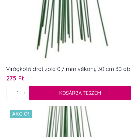
Virágkötő drót zöld 0,7 mm vékony 30 cm 30 db
275
Ft
Virágkötő
drót
KOSÁRBA TESZEM
zöld
0,7
mm
vékony
AKCIÓ!
30
cm
30
db