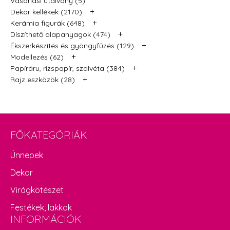
Vásárlási utalvány (5)
+
Dekor kellékek (2170)
+
Kerámia figurák (648)
+
Díszíthető alapanyagok (474)
+
Ékszerkészítés és gyöngyfűzés (129)
+
Modellezés (62)
+
Papíráru, rizspapír, szalvéta (384)
+
Rajz eszközök (28)
FŐKATEGÓRIÁK
Ünnepek
Dekor
Virágkötészet
Festékek, lakkok
INFORMÁCIÓK