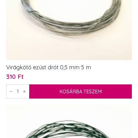
Virágkötő ezüst drót 0,5 mm 5 m
310
Ft
Virágkötő
ezüst
KOSÁRBA TESZEM
drót
0,5
mm
5
m
mennyiség