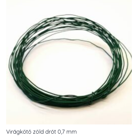
mm
mennyiség
Virágkötő zöld drót 0,7 mm