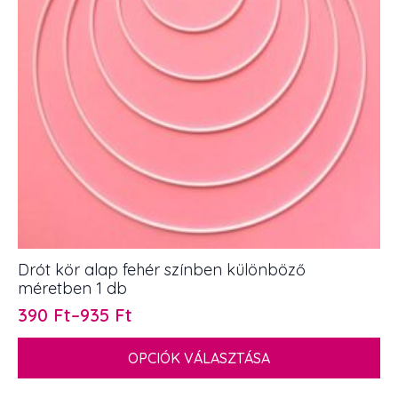
Drót kör alap fehér színben különböző
méretben 1 db
390
Ft
–
935
Ft
Ártartomány:
390 Ft
Ennek
OPCIÓK VÁLASZTÁSA
-
a
terméknek
935 Ft