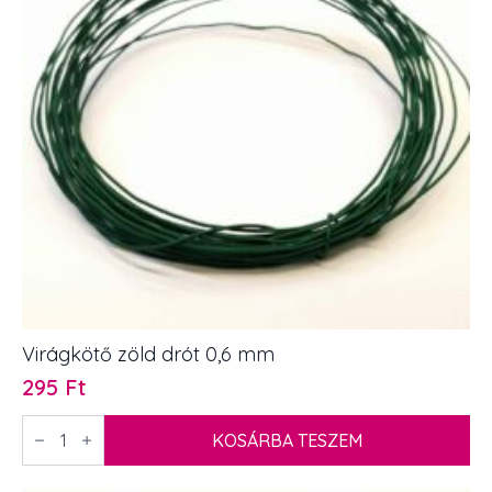
Virágkötő zöld drót 0,6 mm
295
Ft
Virágkötő
zöld
KOSÁRBA TESZEM
drót
0,6