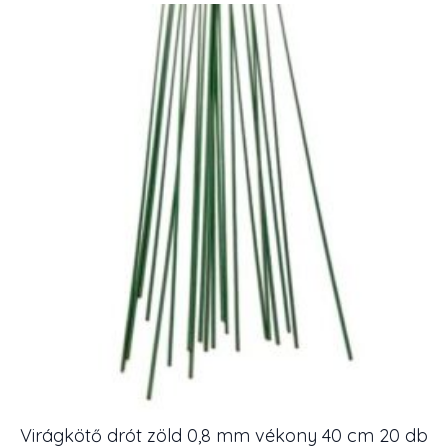
mm
vékony
40
cm
20
db
mennyiség
Virágkötő drót zöld 0,8 mm vékony 40 cm 20 db