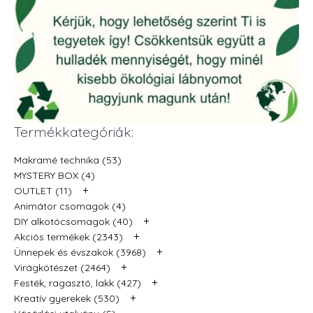
Termékkategóriák:
Makramé technika (53)
MYSTERY BOX (4)
+
OUTLET (11)
Animátor csomagok (4)
+
DIY alkotócsomagok (40)
+
Akciós termékek (2343)
+
Ünnepek és évszakok (3968)
+
Virágkötészet (2464)
+
Festék, ragasztó, lakk (427)
+
Kreatív gyerekek (530)