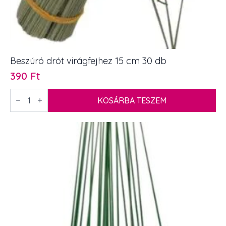
Beszúró drót virágfejhez 15 cm 30 db
390
Ft
Beszúró
drót
KOSÁRBA TESZEM
virágfejhez
15
cm
30
db
mennyiség