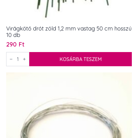
Virágkötő drót zöld 1,2 mm vastag 50 cm hosszú
10 db
290
Ft
Virágkötő
drót
KOSÁRBA TESZEM
zöld
1,2
mm
vastag
50
cm
hosszú
10
db
mennyiség