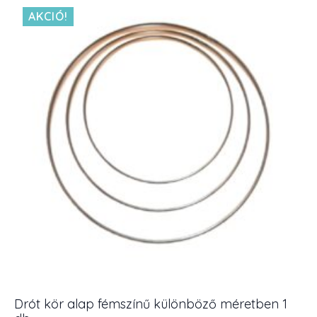
több
AKCIÓ!
variációja
van.
A
változatok
a
termékoldalon
választhatók
ki
Drót kör alap fémszínű különböző méretben 1