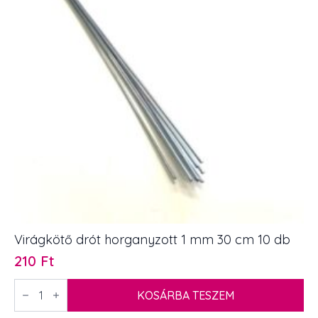
Virágkötő drót horganyzott 1 mm 30 cm 10 db
210
Ft
Virágkötő
drót
KOSÁRBA TESZEM
horganyzott