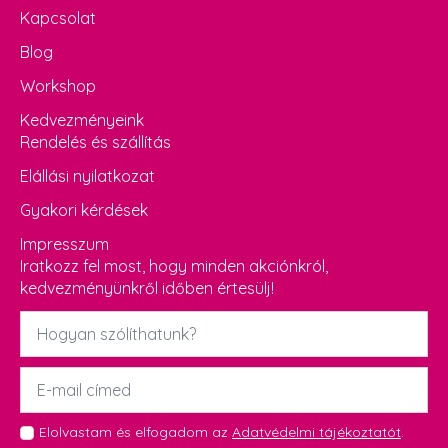
Kapcsolat
Blog
Workshop
Kedvezményeink
Rendelés és szállítás
Elállási nyilatkozat
Gyakori kérdések
Impresszum
Iratkozz fel most, hogy minden akciónkról,
kedvezményünkről időben értesülj!
Név
*
Email
*
GDPR
Elolvastam és elfogadom az
Adatvédelmi tájékoztatót
.