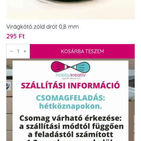
Virágkötő zöld drót 0,8 mm
295
Ft
Virágkötő
zöld
KOSÁRBA TESZEM
drót
0,8
mm
mennyiség