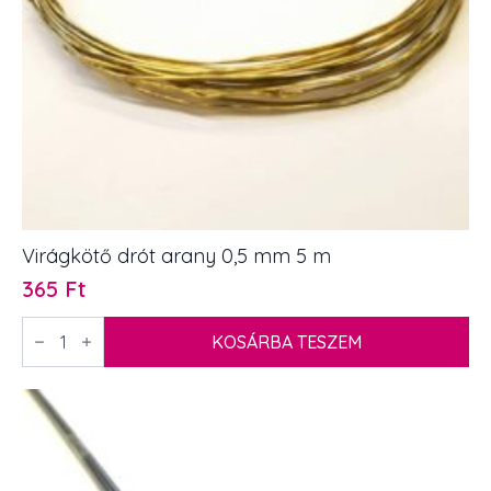
Virágkötő drót arany 0,5 mm 5 m
365
Ft
Virágkötő
drót
KOSÁRBA TESZEM
arany
0,5
mm
5
m
mennyiség