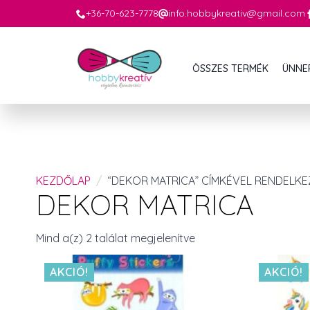
+36-70-623-7778
info.hobbykreativ@gmail.com
ÖSSZES TERMÉK
ÜNNE
KEZDŐLAP
“DEKOR MATRICA” CÍMKÉVEL RENDELK
DEKOR MATRICA
Mind a(z) 2 találat megjelenítve
AKCIÓ!
AKCIÓ!