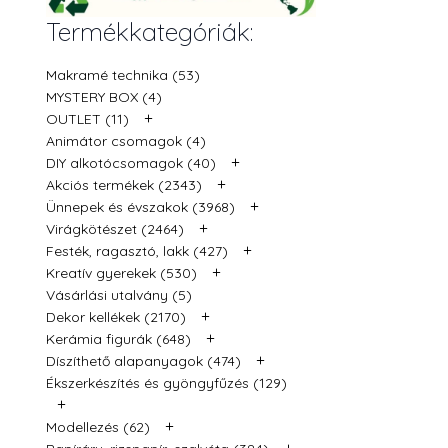
Termékkategóriák:
Makramé technika (53)
MYSTERY BOX (4)
+
OUTLET (11)
Animátor csomagok (4)
+
DIY alkotócsomagok (40)
+
Akciós termékek (2343)
+
Ünnepek és évszakok (3968)
+
Virágkötészet (2464)
+
Festék, ragasztó, lakk (427)
+
Kreatív gyerekek (530)
Vásárlási utalvány (5)
+
Dekor kellékek (2170)
+
Kerámia figurák (648)
+
Díszíthető alapanyagok (474)
Ékszerkészítés és gyöngyfűzés (129)
+
+
Modellezés (62)
+