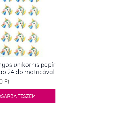
nyos unikornis papír
ap 24 db matricával
60
Ft
OSÁRBA TESZEM