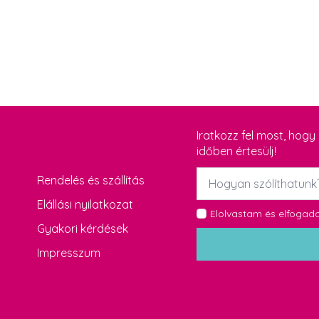
Iratkozz fel most, hog
időben értesülj!
Név
Rendelés és szállítás
*
Elállási nyilatkozat
GDPR
Elolvastam és elfoga
Gyakori kérdések
*
Impresszum