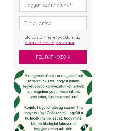
Név
*
Email
cím
*
GDPR
Elolvastam és elfogadom az
Adatvédelmi tájékoztatót
.
*
FELIRATKOZOM