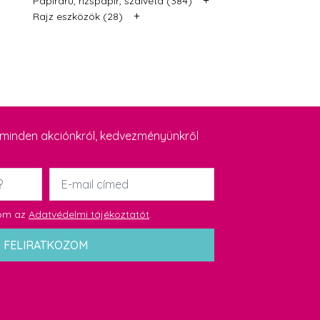
Papíráru, rizspapír, szalvéta (384)
+
Rajz eszközök (28)
y minden akciónkról, kedvezményünkről
Email
*
dom az
Adatvédelmi tájékoztatót
.
FELIRATKOZOM