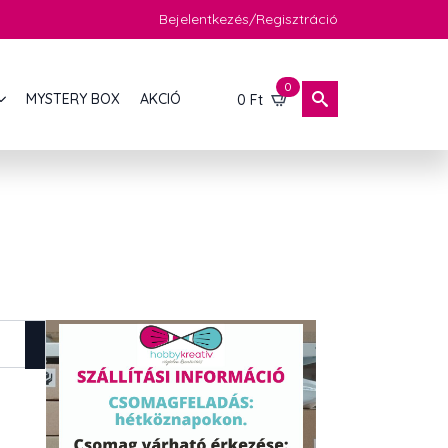
Bejelentkezés/Regisztráció
0
MYSTERY BOX
AKCIÓ
0
Ft