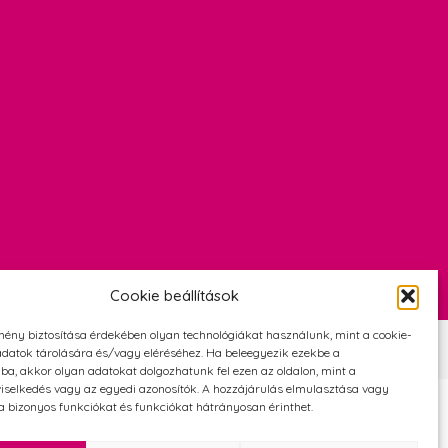
Cookie beállítások
mény biztosítása érdekében olyan technológiákat használunk, mint a cookie-
Szerződési Feltételek
Adatvédelmi és cookie tájékoztató
datok tárolására és/vagy eléréséhez. Ha beleegyezik ezekbe a
ba, akkor olyan adatokat dolgozhatunk fel ezen az oldalon, mint a
iselkedés vagy az egyedi azonosítók. A hozzájárulás elmulasztása vagy
 bizonyos funkciókat és funkciókat hátrányosan érinthet.