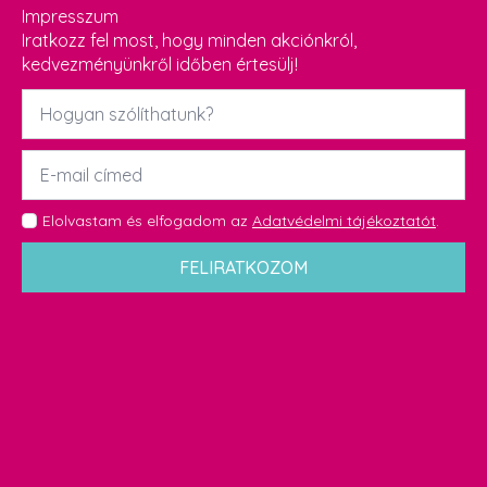
Impresszum
Iratkozz fel most, hogy minden akciónkról,
kedvezményünkről időben értesülj!
Név
*
Email
*
GDPR
Elolvastam és elfogadom az
Adatvédelmi tájékoztatót
.
*
FELIRATKOZOM