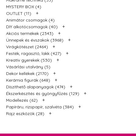
MYSTERY BOX (4)
+
OUTLET (11)
Animátor csomagok (4)
+
DIY alkotócsomagok (40)
+
Akciós termékek (2343)
+
Ünnepek és évszakok (3968)
+
Virágkötészet (2464)
+
Festék, ragasztó, lakk (427)
+
Kreatív gyerekek (530)
Vásárlási utalvány (5)
+
Dekor kellékek (2170)
+
Kerámia figurák (648)
+
Díszíthető alapanyagok (474)
+
Ékszerkészítés és gyöngyfűzés (129)
+
Modellezés (62)
+
Papíráru, rizspapír, szalvéta (384)
+
Rajz eszközök (28)