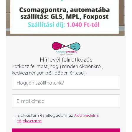
Hírlevél feliratkozás
Iratkozz fel most, hogy minden akciónkról,
kedvezményünkről időben értesülj!
Név
*
Email
cím
*
GDPR
Elolvastam és elfogadom az
Adatvédelmi
tájékoztatót
.
*