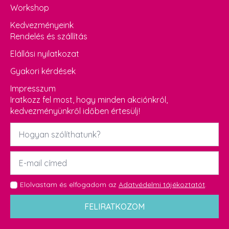
Workshop
Kedvezményeink
Rendelés és szállítás
Elállási nyilatkozat
Gyakori kérdések
Impresszum
Iratkozz fel most, hogy minden akciónkról,
kedvezményünkről időben értesülj!
Név
*
Email
*
GDPR
Elolvastam és elfogadom az
Adatvédelmi tájékoztatót
.
*
FELIRATKOZOM