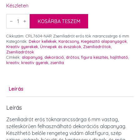
Készleten
Zseníliadrót
erős
KOSÁRBA TESZEM
töknarancssárga
6
mm
Cikkszám:
CRL7604-NAR Zseníliadrót erős tök narancssárga 6 mm
mennyiség
Kategóriák:
Dekor kellékek
,
Karácsony
,
Kiegészítő alapanyagok
,
Kreatív gyerekek
,
Ünnepek és évszakok
,
Zseníliadrótok
,
Zseníliadrótok
Címkék:
alapanyag
,
dekoráció
,
drótos
,
figura készítés
,
hajlítható
,
kreativ
,
kreatív gyerek
,
zsenília
Leírás
Leírás
Zseníliadrót erős töknarancssárga 6 mm vastag,
széleskörűen felhasználható dekorációs alapanyag.
Készíthető belőle rengeteg vidám állatfigura, szép