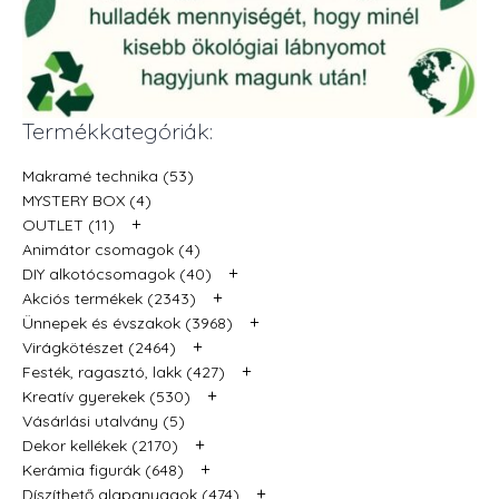
Termékkategóriák:
Makramé technika (53)
MYSTERY BOX (4)
+
OUTLET (11)
Animátor csomagok (4)
+
DIY alkotócsomagok (40)
+
Akciós termékek (2343)
+
Ünnepek és évszakok (3968)
+
Virágkötészet (2464)
+
Festék, ragasztó, lakk (427)
+
Kreatív gyerekek (530)
Vásárlási utalvány (5)
+
Dekor kellékek (2170)
+
Kerámia figurák (648)
+
Díszíthető alapanyagok (474)