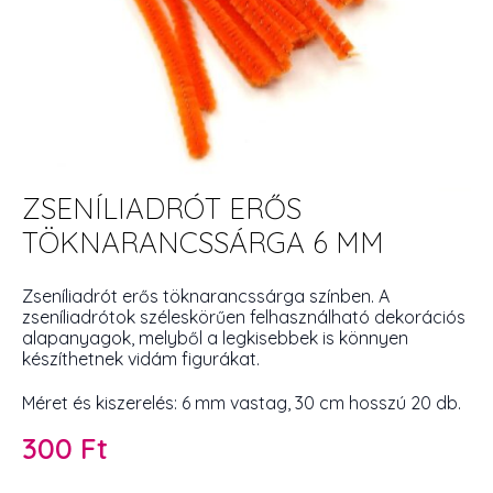
ZSENÍLIADRÓT ERŐS
TÖKNARANCSSÁRGA 6 MM
Zseníliadrót erős töknarancssárga színben. A
zseníliadrótok széleskörűen felhasználható dekorációs
alapanyagok, melyből a legkisebbek is könnyen
készíthetnek vidám figurákat.
Méret és kiszerelés: 6 mm vastag, 30 cm hosszú 20 db.
300
Ft