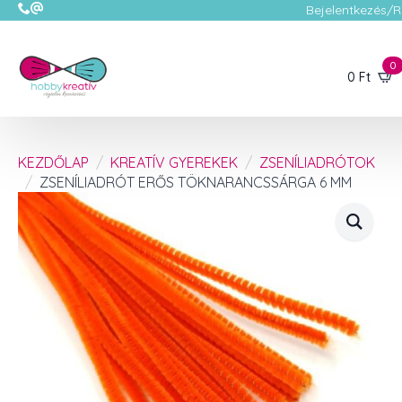
Bejelentkezés/R
0
0
Ft
KEZDŐLAP
KREATÍV GYEREKEK
ZSENÍLIADRÓTOK
ZSENÍLIADRÓT ERŐS TÖKNARANCSSÁRGA 6 MM