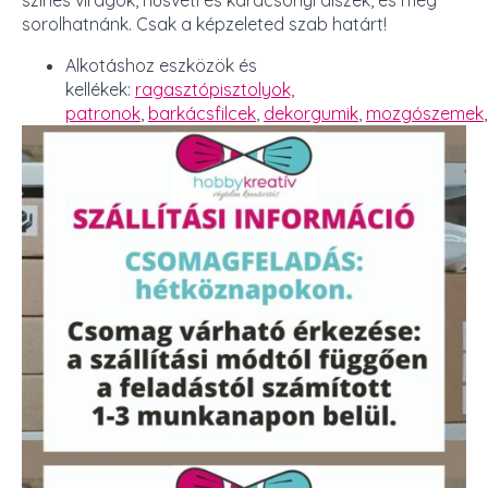
színes virágok, húsvéti és karácsonyi díszek, és még
sorolhatnánk. Csak a képzeleted szab határt!
Alkotáshoz eszközök és
kellékek:
ragasztópisztolyok,
patronok
,
barkácsfilcek
,
dekorgumik
,
mozgószemek