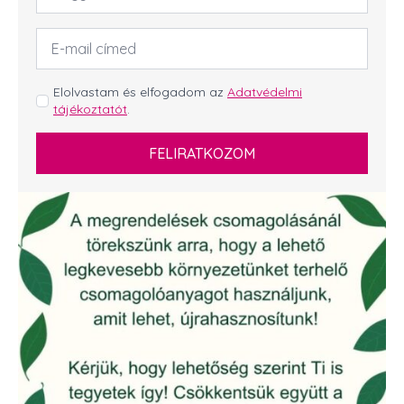
Email
cím
*
GDPR
Elolvastam és elfogadom az
Adatvédelmi
tájékoztatót
.
*
FELIRATKOZOM