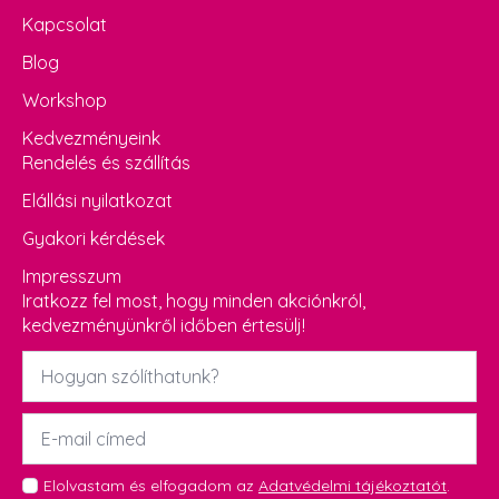
Kapcsolat
Blog
Workshop
Kedvezményeink
Rendelés és szállítás
Elállási nyilatkozat
Gyakori kérdések
Impresszum
Iratkozz fel most, hogy minden akciónkról,
kedvezményünkről időben értesülj!
Név
*
Email
*
GDPR
Elolvastam és elfogadom az
Adatvédelmi tájékoztatót
.