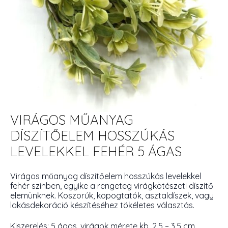
VIRÁGOS MŰANYAG
DÍSZÍTŐELEM HOSSZÚKÁS
LEVELEKKEL FEHÉR 5 ÁGAS
Virágos műanyag díszítőelem hosszúkás levelekkel
fehér színben, egyike a rengeteg virágkötészeti díszítő
elemünknek. Koszorúk, kopogtatók, asztaldíszek, vagy
lakásdekoráció készítéséhez tökéletes választás.
Kiszerelés: 5 ágas, virágok mérete kb. 2,5 – 3,5 cm.