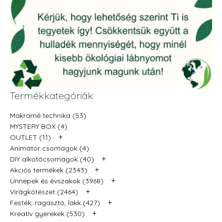
Termékkategóriák:
Makramé technika (53)
MYSTERY BOX (4)
+
OUTLET (11)
Animátor csomagok (4)
+
DIY alkotócsomagok (40)
+
Akciós termékek (2343)
+
Ünnepek és évszakok (3968)
+
Virágkötészet (2464)
+
Festék, ragasztó, lakk (427)
+
Kreatív gyerekek (530)