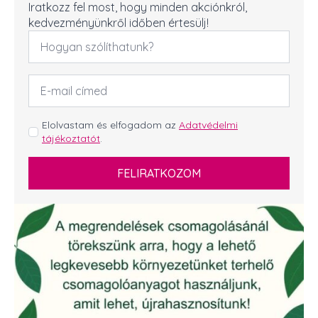
Iratkozz fel most, hogy minden akciónkról,
kedvezményünkről időben értesülj!
Név
*
Email
cím
*
GDPR
Elolvastam és elfogadom az
Adatvédelmi
tájékoztatót
.
*
FELIRATKOZOM