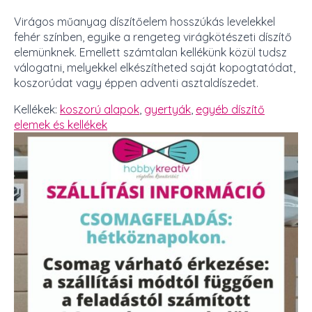
Virágos műanyag díszítőelem hosszúkás levelekkel
fehér színben, egyike a rengeteg virágkötészeti díszítő
elemünknek. Emellett számtalan kellékünk közül tudsz
válogatni, melyekkel elkészítheted saját kopogtatódat,
koszorúdat vagy éppen adventi asztaldíszedet.
Kellékek:
koszorú alapok
,
gyertyák
,
egyéb díszítő
elemek és kellékek