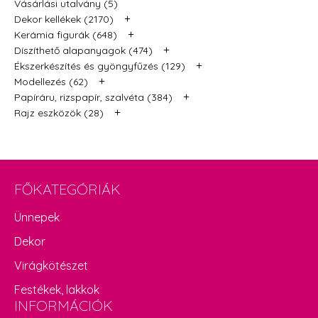
Vásárlási utalvány (5)
+
Dekor kellékek (2170)
+
Kerámia figurák (648)
+
Díszíthető alapanyagok (474)
+
Ékszerkészítés és gyöngyfűzés (129)
+
Modellezés (62)
+
Papíráru, rizspapír, szalvéta (384)
+
Rajz eszközök (28)
FŐKATEGÓRIÁK
Ünnepek
Dekor
Virágkötészet
Festékek, lakkok
INFORMÁCIÓK