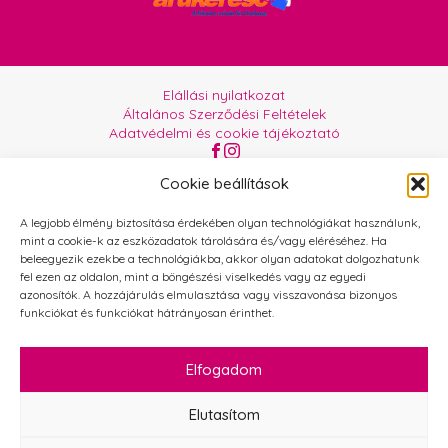
Elállási nyilatkozat
Általános Szerződési Feltételek
Adatvédelmi és cookie tájékoztató
Az oldalt üzemelteti:
Orgabor e.U.
Cookie beállítások
A legjobb élmény biztosítása érdekében olyan technológiákat használunk,
mint a cookie-k az eszközadatok tárolására és/vagy eléréséhez. Ha
beleegyezik ezekbe a technológiákba, akkor olyan adatokat dolgozhatunk
fel ezen az oldalon, mint a böngészési viselkedés vagy az egyedi
azonosítók. A hozzájárulás elmulasztása vagy visszavonása bizonyos
funkciókat és funkciókat hátrányosan érinthet.
Elfogadom
Elutasítom