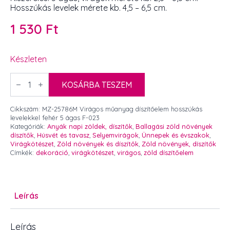
Hosszúkás levelek mérete kb. 4,5 – 6,5 cm.
1 530
Ft
Készleten
Virágos
műanyag
KOSÁRBA TESZEM
díszítőelem
hosszúkás
levelekkel
Cikkszám:
MZ-25786M Virágos műanyag díszítőelem hosszúkás
fehér
levelekkel fehér 5 ágas F-023
5
Kategóriák:
Anyák napi zöldek, díszítők
,
Ballagási zöld növények
ágas
díszítők
,
Húsvét és tavasz
,
Selyemvirágok
,
Ünnepek és évszakok
,
mennyiség
Virágkötészet
,
Zöld növények és díszítők
,
Zöld növények, díszítők
Címkék:
dekoráció
,
virágkötészet
,
virágos
,
zöld díszítőelem
Leírás
Leírás