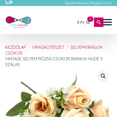
Bejelentkezés/Regisztráció
0
0
Ft
KEZDŐLAP
VIRÁGKÖTÉSZET
SELYEMVIRÁGOK
CSOKOR
VINTAGE SELYEM RÓZSA CSOKOR BARACK-NUDE 5
SZÁLAS