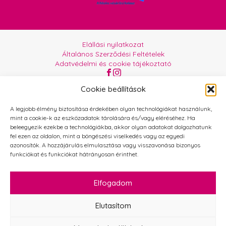
Elállási nyilatkozat
Általános Szerződési Feltételek
Adatvédelmi és cookie tájékoztató
Az oldalt üzemelteti:
Orgabor e.U.
Cookie beállítások
A legjobb élmény biztosítása érdekében olyan technológiákat használunk,
mint a cookie-k az eszközadatok tárolására és/vagy eléréséhez. Ha
beleegyezik ezekbe a technológiákba, akkor olyan adatokat dolgozhatunk
fel ezen az oldalon, mint a böngészési viselkedés vagy az egyedi
azonosítók. A hozzájárulás elmulasztása vagy visszavonása bizonyos
funkciókat és funkciókat hátrányosan érinthet.
Elfogadom
Elutasítom