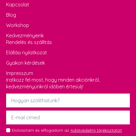
Kapcsolat
Blog
Workshop
Kedvezményeink
Rendelés és szállítás
Elállási nyilatkozat
Gyakori kérdések
Impresszum
Iratkozz fel most, hogy minden akciónkról,
kedvezményünkről időben értesülj!
Név
*
Email
*
GDPR
Elolvastam és elfogadom az
Adatvédelmi tájékoztatót
.