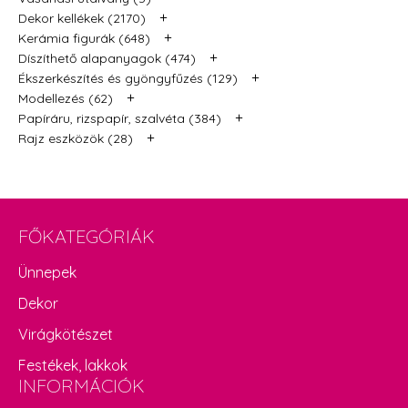
+
Dekor kellékek (2170)
+
Kerámia figurák (648)
+
Díszíthető alapanyagok (474)
+
Ékszerkészítés és gyöngyfűzés (129)
+
Modellezés (62)
+
Papíráru, rizspapír, szalvéta (384)
+
Rajz eszközök (28)
FŐKATEGÓRIÁK
Ünnepek
Dekor
Virágkötészet
Festékek, lakkok
INFORMÁCIÓK