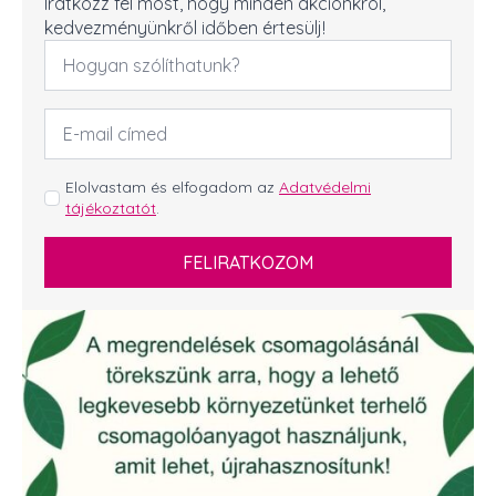
Iratkozz fel most, hogy minden akciónkról,
kedvezményünkről időben értesülj!
Név
*
Email
cím
*
GDPR
Elolvastam és elfogadom az
Adatvédelmi
tájékoztatót
.
*
FELIRATKOZOM