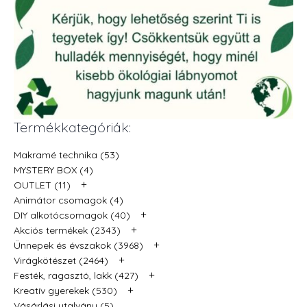
Termékkategóriák:
Makramé technika (53)
MYSTERY BOX (4)
+
OUTLET (11)
Animátor csomagok (4)
+
DIY alkotócsomagok (40)
+
Akciós termékek (2343)
+
Ünnepek és évszakok (3968)
+
Virágkötészet (2464)
+
Festék, ragasztó, lakk (427)
+
Kreatív gyerekek (530)
Vásárlási utalvány (5)