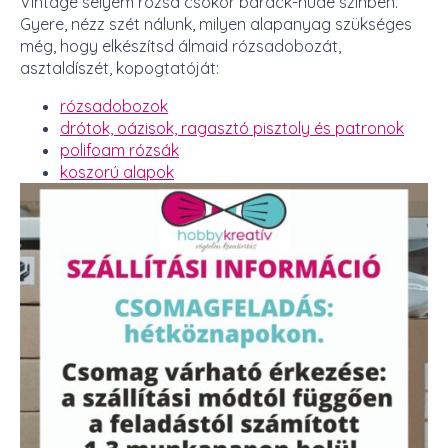
Vintage selyem rózsa csokor barack-nude színben.
Gyere, nézz szét nálunk, milyen alapanyag szükséges
még, hogy elkészítsd álmaid rózsadobozát,
asztaldíszét, kopogtatóját:
rózsadobozok
drótok, oázisok, ragasztó pisztoly és patronok
polifoam rózsák
koszorú alapok