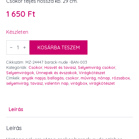
Csokor teljes hossza kb. 29 cm.
1 650
Ft
Készleten
Vintage
selyem
KOSÁRBA TESZEM
rózsa
csokor
barack-
Cikkszám:
MZ-24447 barack-nude -BAN-003
nude
Kategóriák:
Csokor
,
Húsvét és tavasz
,
Selyemvirág csokor
,
5
Selyemvirágok
,
Ünnepek és évszakok
,
Virágkötészet
szálas
Címkék:
anyák napja
,
ballagás
,
csokor
,
művirág
,
nőnap
,
rózsabox
,
mennyiség
selyemvirág
,
tavasz
,
valentin nap
,
virágbox
,
virágkötészet
Leírás
Leírás