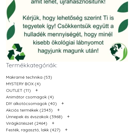
Termékkategóriák:
Makramé technika (53)
MYSTERY BOX (4)
+
OUTLET (11)
Animátor csomagok (4)
+
DIY alkotócsomagok (40)
+
Akciós termékek (2343)
+
Ünnepek és évszakok (3968)
+
Virágkötészet (2464)
+
Festék, ragasztó, lakk (427)