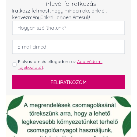
Hírlevél feliratkozás
Iratkozz fel most, hogy minden akciónkról,
kedvezményünkről időben értesülj!
Név
*
Email
cím
*
GDPR
Elolvastam és elfogadom az
Adatvédelmi
tájékoztatót
.
*
FELIRATKOZOM