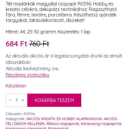
Téli madárkák magyallal rizspapír R0596. Hobby és
kreatív célokra, dekupázs technikához. Ragasztható
fára, fémre, textilre, porcelánra. Készíthetsz ajándék
tárgyakat, lakásdekorációt, díszeket!
Méret: A4, 25-30 gramm. Kiszerelés: 1 lap
684
Ft
760
Ft
Original
Current
price
price
Az aktuális akciós ár a legalacsonyabb árunk az elmúlt
időszakban
was:
is:
Aktuális kedvezmény:
10%
760 Ft.
684 Ft.
Részletes statisztika
Készleten
Téli
madárkák
KOSÁRBA TESZEM
magyallal
rizspapír
R0596
Cikkszám:
R0596
mennyiség
Kategóriák:
AKCIÓS KREATÍV ÉS HOBBY ALAPANYAGOK
,
AKCIÓS
TÉLI DEKOR KELLÉKEK
,
Állatos rizspapírok
,
Karácsonyi rizspapírok
,
Karácsonyi rizspapírok
,
Rizspapírok