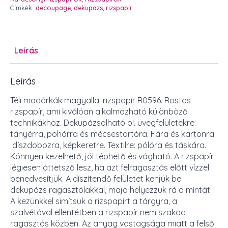
Címkék:
decoupage
,
dekupázs
,
rizspapír
Leírás
Leírás
Téli madárkák magyallal rizspapír R0596. Rostos
rizspapír, ami kiválóan alkalmazható különböző
technikákhoz. Dekupázsolható pl. üvegfelületekre:
tányérra, pohárra és mécsestartóra. Fára és kartonra:
díszdobozra, képkeretre. Textilre: pólóra és táskára.
Könnyen kezelhető, jól téphető és vágható. A rizspapír
légiesen áttetsző lesz, ha azt felragasztás előtt vízzel
benedvesítjük. A díszítendő felületet kenjük be
dekupázs ragasztólakkal, majd helyezzük rá a mintát.
A kezünkkel simítsuk a rizspapírt a tárgyra, a
szalvétával ellentétben a rizspapír nem szakad
ragasztás közben. Az anyag vastagsága miatt a felső