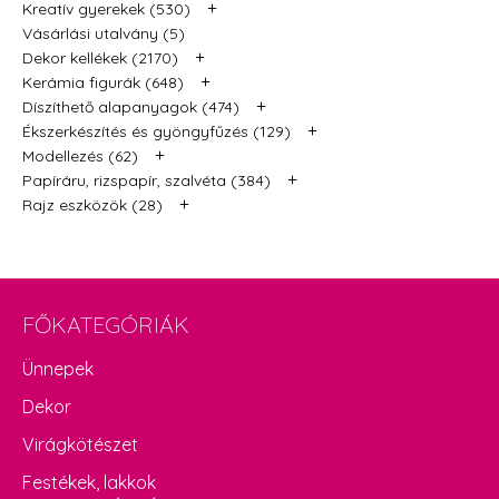
+
Kreatív gyerekek (530)
Vásárlási utalvány (5)
+
Dekor kellékek (2170)
+
Kerámia figurák (648)
+
Díszíthető alapanyagok (474)
+
Ékszerkészítés és gyöngyfűzés (129)
+
Modellezés (62)
+
Papíráru, rizspapír, szalvéta (384)
+
Rajz eszközök (28)
FŐKATEGÓRIÁK
Ünnepek
Dekor
Virágkötészet
Festékek, lakkok