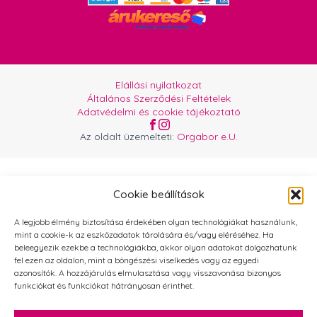
Elállási nyilatkozat
Általános Szerződési Feltételek
Adatvédelmi és cookie tájékoztató
Az oldalt üzemelteti:
Orgabor e.U.
Cookie beállítások
A legjobb élmény biztosítása érdekében olyan technológiákat használunk,
mint a cookie-k az eszközadatok tárolására és/vagy eléréséhez. Ha
beleegyezik ezekbe a technológiákba, akkor olyan adatokat dolgozhatunk
fel ezen az oldalon, mint a böngészési viselkedés vagy az egyedi
azonosítók. A hozzájárulás elmulasztása vagy visszavonása bizonyos
funkciókat és funkciókat hátrányosan érinthet.