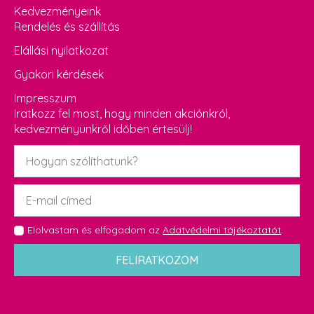
Kedvezményeink
Rendelés és szállítás
Elállási nyilatkozat
Gyakori kérdések
Impresszum
Iratkozz fel most, hogy minden akciónkról,
kedvezményünkről időben értesülj!
Név
*
Email
*
GDPR
Elolvastam és elfogadom az
Adatvédelmi tájékoztatót
.
*
FELIRATKOZOM