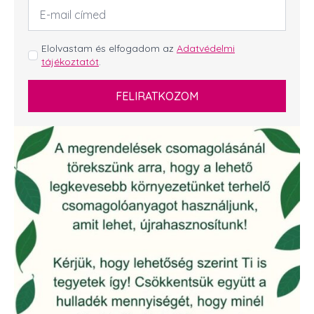
Email
cím
*
GDPR
Elolvastam és elfogadom az
Adatvédelmi
tájékoztatót
.
*
FELIRATKOZOM