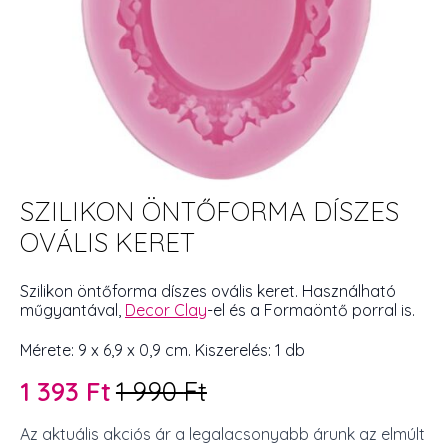
SZILIKON ÖNTŐFORMA DÍSZES
OVÁLIS KERET
Szilikon öntőforma díszes ovális keret. Használható
műgyantával,
Decor Clay
-el és a Formaöntő porral is.
Mérete: 9 x 6,9 x 0,9 cm. Kiszerelés: 1 db
1 393
Ft
1 990
Ft
Original
Current
price
price
Az aktuális akciós ár a legalacsonyabb árunk az elmúlt