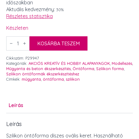
időszakban
was:
is:
Aktuális kedvezmény:
30%
1
1
Részletes statisztika
990 Ft.
393 Ft.
Készleten
Szilikon
öntőforma
KOSÁRBA TESZEM
díszes
ovális
keret
Cikkszám:
P29947
mennyiség
Kategóriák:
AKCIÓS KREATÍV ÉS HOBBY ALAPANYAGOK
,
Modellezés
,
Műgyanta és beton ékszerkészítés
,
Öntőforma
,
Szilikon forma
,
Szilikon öntőformák ékszerkészítéshez
Címkék:
műgyanta
,
öntőforma
,
szilikon
Leírás
Leírás
Szilikon öntőforma díszes ovális keret. Használható