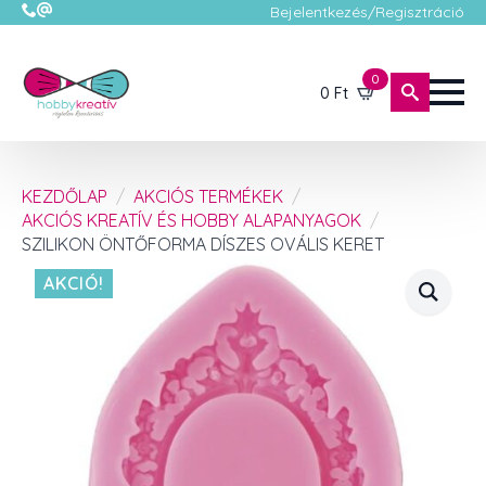
Bejelentkezés/Regisztráció
0
0
Ft
KEZDŐLAP
AKCIÓS TERMÉKEK
AKCIÓS KREATÍV ÉS HOBBY ALAPANYAGOK
SZILIKON ÖNTŐFORMA DÍSZES OVÁLIS KERET
AKCIÓ!