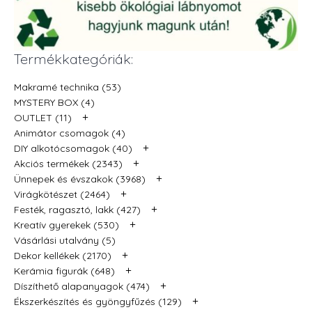
Termékkategóriák:
Makramé technika (53)
MYSTERY BOX (4)
+
OUTLET (11)
Animátor csomagok (4)
+
DIY alkotócsomagok (40)
+
Akciós termékek (2343)
+
Ünnepek és évszakok (3968)
+
Virágkötészet (2464)
+
Festék, ragasztó, lakk (427)
+
Kreatív gyerekek (530)
Vásárlási utalvány (5)
+
Dekor kellékek (2170)
+
Kerámia figurák (648)
+
Díszíthető alapanyagok (474)
+
Ékszerkészítés és gyöngyfűzés (129)