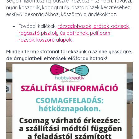
Selyem liziantusz fej pasztell rózsaszín színben. Tavaszi,
nyári koszorúk, kopogtatók, asztaldíszek készítéséhez,
esküvői dekorációkhoz, köszöntő ajándékokhoz.
További kellékek:
rózsadobozok,
drótok, oázisok,
ragasztó pisztoly és patronok,
polifoam
rózsák,
koszorú alapok
Minden termékfotónál törekszünk a színhelyességre,
de árnyalatbeli eltérések előfordulhatnak!