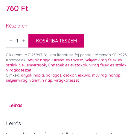
760
Ft
Készleten
Selyem
liziantusz
KOSÁRBA TESZEM
fej
pasztell
rózsaszín
Cikkszám:
MZ-25943 Selyem liziantusz fej pasztell rózsaszín SELY925
7
Kategóriák:
Anyák napja
,
Húsvét és tavasz
,
Selyemvirág fejek és
cm
szálak
,
Selyemvirágok
,
Ünnepek és évszakok
,
Virág fejek és szálak
,
4
Virágkötészet
db
Címkék:
anyák napja
,
ballagás
,
csokor
,
esküvő
,
művirág
,
nőnap
,
mennyiség
selyemvirág
,
valentin nap
,
virágkötészet
Leírás
Leírás