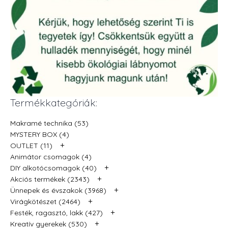
Termékkategóriák:
Makramé technika (53)
MYSTERY BOX (4)
+
OUTLET (11)
Animátor csomagok (4)
+
DIY alkotócsomagok (40)
+
Akciós termékek (2343)
+
Ünnepek és évszakok (3968)
+
Virágkötészet (2464)
+
Festék, ragasztó, lakk (427)
+
Kreatív gyerekek (530)