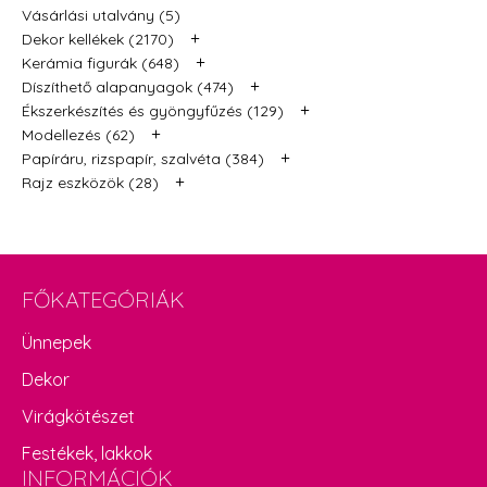
Vásárlási utalvány (5)
+
Dekor kellékek (2170)
+
Kerámia figurák (648)
+
Díszíthető alapanyagok (474)
+
Ékszerkészítés és gyöngyfűzés (129)
+
Modellezés (62)
+
Papíráru, rizspapír, szalvéta (384)
+
Rajz eszközök (28)
FŐKATEGÓRIÁK
Ünnepek
Dekor
Virágkötészet
Festékek, lakkok
INFORMÁCIÓK