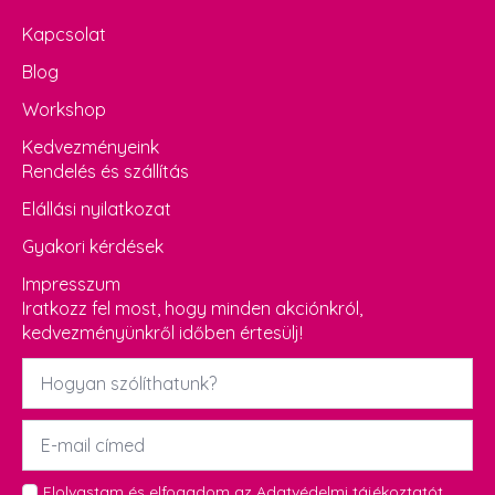
Kapcsolat
Blog
Workshop
Kedvezményeink
Rendelés és szállítás
Elállási nyilatkozat
Gyakori kérdések
Impresszum
Iratkozz fel most, hogy minden akciónkról,
kedvezményünkről időben értesülj!
Név
*
Email
*
GDPR
Elolvastam és elfogadom az
Adatvédelmi tájékoztatót
.