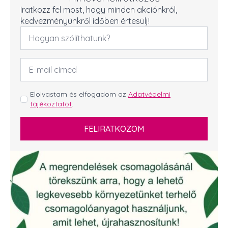
Iratkozz fel most, hogy minden akciónkról,
kedvezményünkről időben értesülj!
Név
*
Email
cím
*
GDPR
Elolvastam és elfogadom az
Adatvédelmi
tájékoztatót
.
*
FELIRATKOZOM