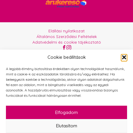
Elállási nyilatkozat
Általános Szerződési Feltételek
Adatvédelmi és cookie tájékoztató
Az oldalt üzemelteti:
Orgabor e.U.
Cookie beállítások
A legjobb élmény biztosítása érdekében olyan technológiákat használunk,
mint a cookie-k az eszközadatok tárolására és/vagy eléréséhez. Ha
beleegyezik ezekbe a technológiákba, akkor olyan adatokat dolgozhatunk
fel ezen az oldalon, mint a böngészési viselkedés vagy az egyedi
azonosítók. A hozzájárulás elmulasztása vagy visszavonása bizonyos
funkciókat és funkciókat hátrányosan érinthet.
Elfogadom
Elutasítom