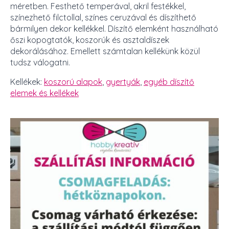
méretben. Festhető temperával, akril festékkel,
színezhető filctollal, színes ceruzával és díszíthető
bármilyen dekor kellékkel. Díszítő elemként használható
őszi kopogtatók, koszorúk és asztaldíszek
dekorálásához. Emellett számtalan kellékünk közül
tudsz válogatni.
Kellékek:
koszorú alapok
,
gyertyák
,
egyéb díszítő
elemek és kellékek