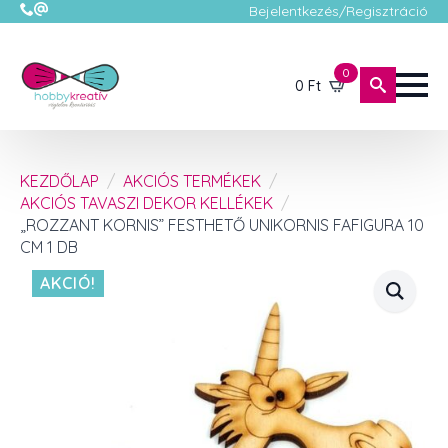
Bejelentkezés/Regisztráció
0
0
Ft
KEZDŐLAP
AKCIÓS TERMÉKEK
AKCIÓS TAVASZI DEKOR KELLÉKEK
„ROZZANT KORNIS” FESTHETŐ UNIKORNIS FAFIGURA 10
CM 1 DB
AKCIÓ!