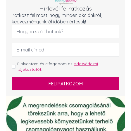
Hírlevél feliratkozás
Iratkozz fel most, hogy minden akciónkról,
kedvezményünkről időben értesülj!
Név
*
Email
cím
*
GDPR
Elolvastam és elfogadom az
Adatvédelmi
tájékoztatót
.
*
FELIRATKOZOM