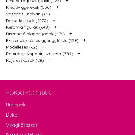
+
Festék, ragasztó, lakk (427)
+
Kreatív gyerekek (530)
Vásárlási utalvány (5)
+
Dekor kellékek (2170)
+
Kerámia figurák (648)
+
Díszíthető alapanyagok (474)
+
Ékszerkészítés és gyöngyfűzés (129)
+
Modellezés (62)
+
Papíráru, rizspapír, szalvéta (384)
+
Rajz eszközök (28)
FŐKATEGÓRIÁK
Ünnepek
Dekor
Virágkötészet