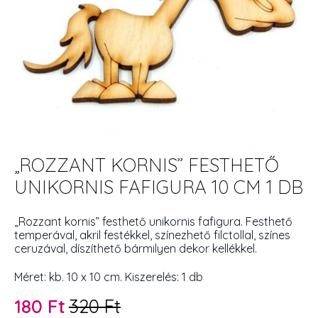
„ROZZANT KORNIS” FESTHETŐ
UNIKORNIS FAFIGURA 10 CM 1 DB
„Rozzant kornis” festhető unikornis fafigura. Festhető
temperával, akril festékkel, színezhető filctollal, színes
ceruzával, díszíthető bármilyen dekor kellékkel.
Méret: kb. 10 x 10 cm. Kiszerelés: 1 db
180
Ft
320
Ft
Original
Current