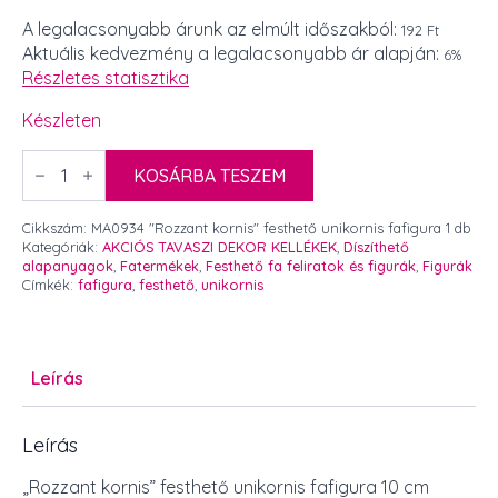
price
price
A legalacsonyabb árunk az elmúlt időszakból:
192 Ft
Aktuális kedvezmény a legalacsonyabb ár alapján:
6%
was:
is:
Részletes statisztika
320 Ft.
180 Ft.
Készleten
"Rozzant
kornis"
KOSÁRBA TESZEM
festhető
unikornis
fafigura
Cikkszám:
MA0934 "Rozzant kornis" festhető unikornis fafigura 1 db
10
Kategóriák:
AKCIÓS TAVASZI DEKOR KELLÉKEK
,
Díszíthető
cm
alapanyagok
,
Fatermékek
,
Festhető fa feliratok és figurák
,
Figurák
1
Címkék:
fafigura
,
festhető
,
unikornis
db
mennyiség
Leírás
Leírás
„Rozzant kornis” festhető unikornis fafigura 10 cm