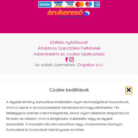
Elállási nyilatkozat
Általános Szerződési Feltételek
Adatvédelmi és cookie tájékoztató
Az oldalt üzemelteti:
Orgabor e.U.
Cookie beállítások
A legjobb élmény biztosítása érdekében olyan technológiákat használunk,
mint a cookie-k az eszközadatok tárolására és/vagy eléréséhez. Ha
beleegyezik ezekbe a technológiákba, akkor olyan adatokat dolgozhatunk
fel ezen az oldalon, mint a böngészési viselkedés vagy az egyedi
azonosítók. A hozzájárulás elmulasztása vagy visszavonása bizonyos
funkciókat és funkciókat hátrányosan érinthet.