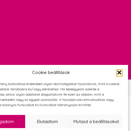
Cookie beállítások
mény biztosítása érdekében olyan technológiákat használunk, mint a cookie-
Szerződési Feltételek
Adatvédelmi és cookie tájékoztató
datok tárolására és/vagy eléréséhez. Ha beleegyezik ezekbe a
ba, akkor olyan adatokat dolgozhatunk fel ezen az oldalon, mint a
iselkedés vagy az egyedi azonosítók. A hozzájárulás elmulasztása vagy
 bizonyos funkciókat és funkciókat hátrányosan érinthet.
ogadom
Elutasítom
Mutasd a beállításokat