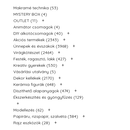
Makramé technika (53)
MYSTERY BOX (4)
+
OUTLET (11)
Animátor csomagok (4)
+
DIY alkotócsomagok (40)
+
Akciós termékek (2343)
+
Ünnepek és évszakok (3968)
+
Virágkötészet (2464)
+
Festék, ragasztó, lakk (427)
+
Kreatív gyerekek (530)
Vásárlási utalvány (5)
+
Dekor kellékek (2170)
+
Kerámia figurák (648)
+
Díszíthető alapanyagok (474)
Ékszerkészítés és gyöngyfűzés (129)
+
+
Modellezés (62)
+
Papíráru, rizspapír, szalvéta (384)
+
Rajz eszközök (28)