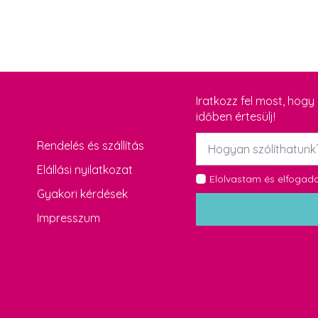
Iratkozz fel most, hog
időben értesülj!
Név
Rendelés és szállítás
*
Elállási nyilatkozat
GDPR
Elolvastam és elfoga
Gyakori kérdések
*
Impresszum