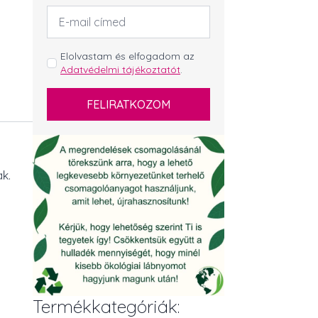
Email
cím
*
GDPR
Elolvastam és elfogadom az
Adatvédelmi tájékoztatót
.
*
FELIRATKOZOM
k.
Termékkategóriák: