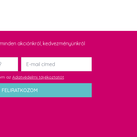
y minden akciónkról, kedvezményünkről
Email
*
dom az
Adatvédelmi tájékoztatót
.
FELIRATKOZOM