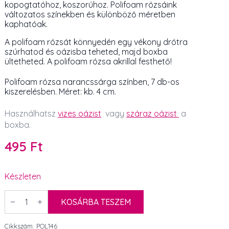
kopogtatóhoz, koszorúhoz. Polifoam rózsáink
változatos színekben és különböző méretben
kaphatóak.
A polifoam rózsát könnyedén egy vékony drótra
szúrhatod és oázisba teheted, majd boxba
ültetheted. A polifoam rózsa akrillal festhető!
Polifoam rózsa narancssárga színben, 7 db-os
kiszerelésben. Méret: kb. 4 cm.
Használhatsz
vizes oázist
vagy
száraz oázist
a
boxba.
495
Ft
Készleten
Polifoam
rózsa
KOSÁRBA TESZEM
narancssárga
40
mm
Cikkszám:
POL146