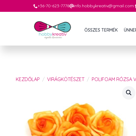
+36-70-623-7778
info.hobbykreativ@gmail.com
ÖSSZES TERMÉK
ÜNNE
KEZDŐLAP
VIRÁGKÖTÉSZET
POLIFOAM RÓZSA 