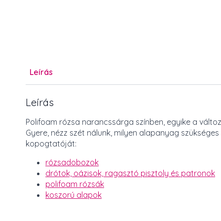
Leírás
Leírás
Polifoam rózsa narancssárga színben, egyike a válto
Gyere, nézz szét nálunk, milyen alapanyag szükséges 
kopogtatóját:
rózsadobozok
drótok, oázisok, ragasztó pisztoly és patronok
polifoam rózsák
koszorú alapok