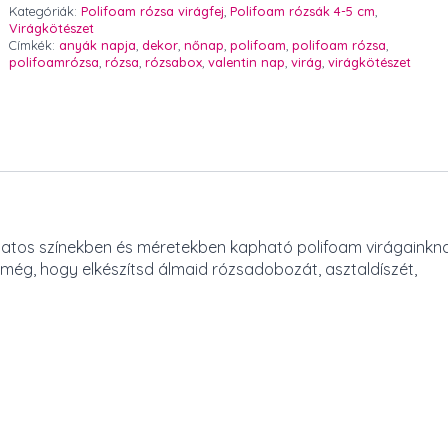
7
Kategóriák:
Polifoam rózsa virágfej
,
Polifoam rózsák 4-5 cm
,
db
Virágkötészet
mennyiség
Címkék:
anyák napja
,
dekor
,
nőnap
,
polifoam
,
polifoam rózsa
,
polifoamrózsa
,
rózsa
,
rózsabox
,
valentin nap
,
virág
,
virágkötészet
zatos színekben és méretekben kapható polifoam virágainkna
még, hogy elkészítsd álmaid rózsadobozát, asztaldíszét,