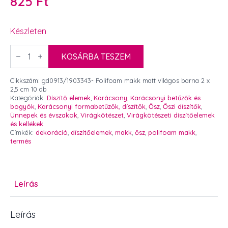
825
Ft
Készleten
Polifoam
makk
KOSÁRBA TESZEM
matt
világos
barna
Cikkszám:
gd0913/1903343- Polifoam makk matt világos barna 2 x
2
2,5 cm 10 db
x
Kategóriák:
Díszítő elemek
,
Karácsony
,
Karácsonyi betűzők és
2,5
bogyók
,
Karácsonyi formabetűzők, díszítők
,
Ősz
,
Őszi díszítők
,
cm
Ünnepek és évszakok
,
Virágkötészet
,
Virágkötészeti díszítőelemek
10
és kellékek
db
Címkék:
dekoráció
,
díszítőelemek
,
makk
,
ősz
,
polifoam makk
,
mennyiség
termés
Leírás
Leírás