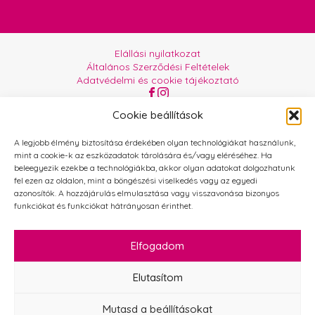
Elállási nyilatkozat
Általános Szerződési Feltételek
Adatvédelmi és cookie tájékoztató
Az oldalt üzemelteti:
Orgabor e.U.
Cookie beállítások
A legjobb élmény biztosítása érdekében olyan technológiákat használunk,
mint a cookie-k az eszközadatok tárolására és/vagy eléréséhez. Ha
beleegyezik ezekbe a technológiákba, akkor olyan adatokat dolgozhatunk
fel ezen az oldalon, mint a böngészési viselkedés vagy az egyedi
azonosítók. A hozzájárulás elmulasztása vagy visszavonása bizonyos
funkciókat és funkciókat hátrányosan érinthet.
Elfogadom
Elutasítom
Mutasd a beállításokat