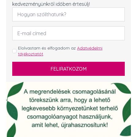
kedvezményünkről időben értesülj!
Név
*
Email
cím
*
GDPR
Elolvastam és elfogadom az
Adatvédelmi
tájékoztatót
.
*
FELIRATKOZOM