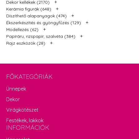
+
Dekor kellékek (2170)
+
Kerámia figurák (648)
+
Díszíthető alapanyagok (474)
+
Ékszerkészítés és gyöngyfűzés (129)
+
Modellezés (62)
+
Papíráru, rizspapír, szalvéta (384)
+
Rajz eszközök (28)
FŐKATEGÓRIÁK
Ünnepek
Dekor
Virágkötészet
Festékek, lakkok
INFORMÁCIÓK