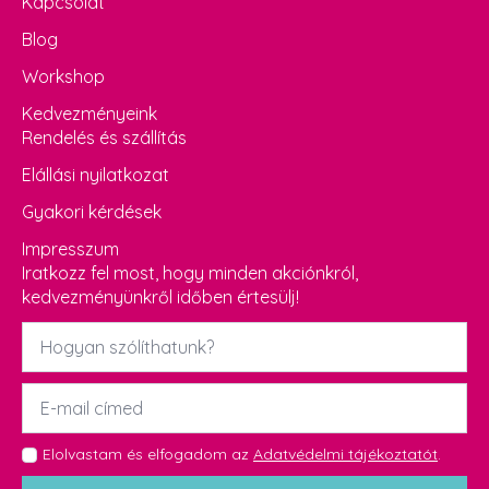
Kapcsolat
Blog
Workshop
Kedvezményeink
Rendelés és szállítás
Elállási nyilatkozat
Gyakori kérdések
Impresszum
Iratkozz fel most, hogy minden akciónkról,
kedvezményünkről időben értesülj!
Név
*
Email
*
GDPR
Elolvastam és elfogadom az
Adatvédelmi tájékoztatót
.
*