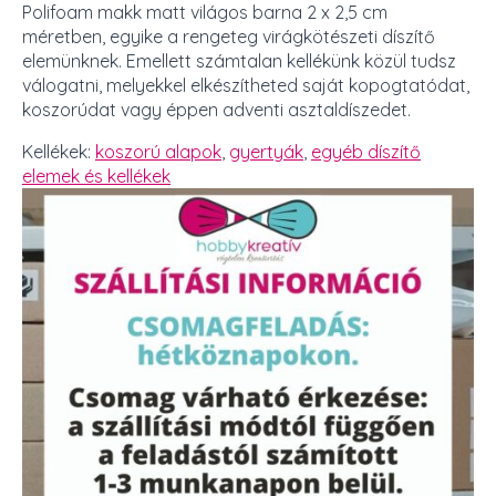
Polifoam makk matt világos barna 2 x 2,5 cm
méretben, egyike a rengeteg virágkötészeti díszítő
elemünknek. Emellett számtalan kellékünk közül tudsz
válogatni, melyekkel elkészítheted saját kopogtatódat,
koszorúdat vagy éppen adventi asztaldíszedet.
Kellékek:
koszorú alapok
,
gyertyák
,
egyéb díszítő
elemek és kellékek