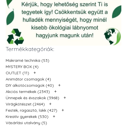
Termékkategóriák:
Makramé technika (53)
MYSTERY BOX (4)
+
OUTLET (11)
Animátor csomagok (4)
+
DIY alkotócsomagok (40)
+
Akciós termékek (2343)
+
Ünnepek és évszakok (3968)
+
Virágkötészet (2464)
+
Festék, ragasztó, lakk (427)
+
Kreatív gyerekek (530)
Vásárlási utalvány (5)