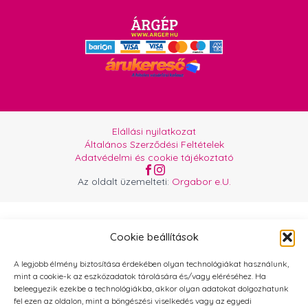
Elállási nyilatkozat
Általános Szerződési Feltételek
Adatvédelmi és cookie tájékoztató
Az oldalt üzemelteti:
Orgabor e.U.
Cookie beállítások
A legjobb élmény biztosítása érdekében olyan technológiákat használunk,
mint a cookie-k az eszközadatok tárolására és/vagy eléréséhez. Ha
beleegyezik ezekbe a technológiákba, akkor olyan adatokat dolgozhatunk
fel ezen az oldalon, mint a böngészési viselkedés vagy az egyedi