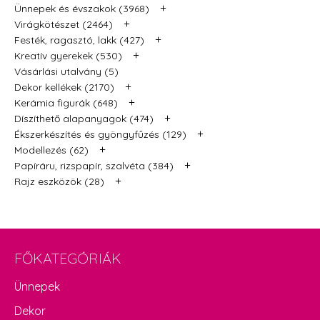
+
Ünnepek és évszakok (3968)
+
Virágkötészet (2464)
+
Festék, ragasztó, lakk (427)
+
Kreatív gyerekek (530)
Vásárlási utalvány (5)
+
Dekor kellékek (2170)
+
Kerámia figurák (648)
+
Díszíthető alapanyagok (474)
+
Ékszerkészítés és gyöngyfűzés (129)
+
Modellezés (62)
+
Papíráru, rizspapír, szalvéta (384)
+
Rajz eszközök (28)
FŐKATEGÓRIÁK
Ünnepek
Dekor