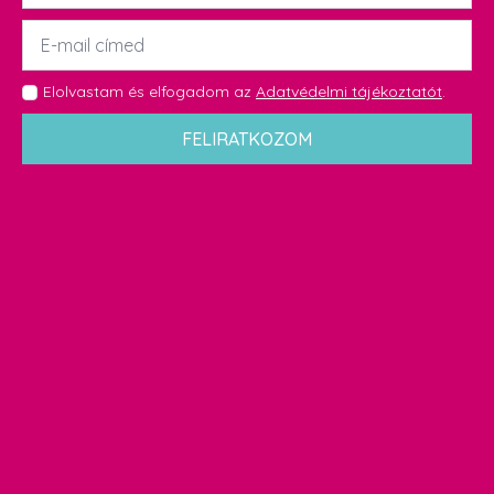
Email
*
GDPR
Elolvastam és elfogadom az
Adatvédelmi tájékoztatót
.
*
FELIRATKOZOM