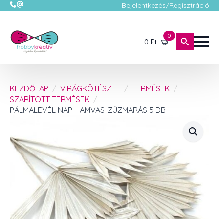
Bejelentkezés/Regisztráció
0
0
Ft
KEZDŐLAP
VIRÁGKÖTÉSZET
TERMÉSEK
SZÁRÍTOTT TERMÉSEK
PÁLMALEVÉL NAP HAMVAS-ZÚZMARÁS 5 DB