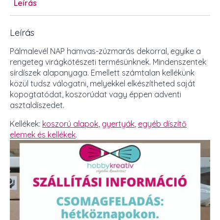
Leírás
Leírás
Pálmalevél NAP hamvas-zúzmarás dekorral, egyike a
rengeteg virágkötészeti termésünknek. Mindenszentek
sírdíszek alapanyaga. Emellett számtalan kellékünk
közül tudsz válogatni, melyekkel elkészítheted saját
kopogtatódat, koszorúdat vagy éppen adventi
asztaldíszedet.
Kellékek:
koszorú alapok
,
gyertyák
,
egyéb díszítő
elemek és kellékek
.