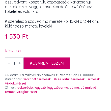
őszi, adventi koszorúk, kopogtatók, karácsonyi
asztaldíszek, vagy lakásdekoráció készítéséhez
tökéletes választás.
Kiszerelés: 5 szál. Pálma mérete kb. 15-24 x 13-14 cm,
különböző méretű levelek!
1 530
Ft
Készleten
Pálmalevél
NAP
KOSÁRBA TESZEM
hamvas-
zúzmarás
5
Cikkszám:
Pálmalevél NAP hamvas-zúzmarás 5 db PL-000005
db
Kategóriák:
Szárított termések
,
Téli és natúr termések
,
Termések
,
mennyiség
Virágkötészet
Címkék:
dekoráció
,
legyező
,
legyezőpálma
,
pálma
,
pálmalevél
,
termés
,
virágkötészet