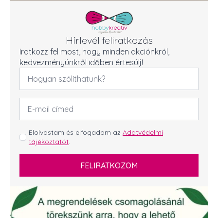
Hírlevél feliratkozás
Iratkozz fel most, hogy minden akciónkról,
kedvezményünkről időben értesülj!
Név
*
Email
cím
*
GDPR
Elolvastam és elfogadom az
Adatvédelmi
tájékoztatót
.
*
FELIRATKOZOM