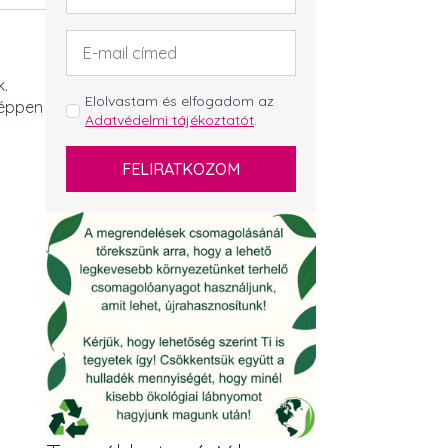
Email
cím
*
k.
GDPR
Elolvastam és elfogadom az
 éppen
Adatvédelmi tájékoztatót
.
*
FELIRATKOZOM