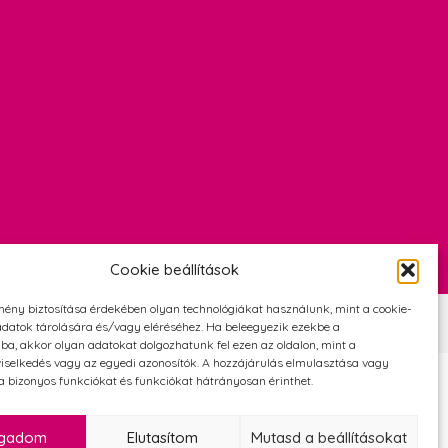
Cookie beállítások
mény biztosítása érdekében olyan technológiákat használunk, mint a cookie-
Szerződési Feltételek
Adatvédelmi és cookie tájékoztató
datok tárolására és/vagy eléréséhez. Ha beleegyezik ezekbe a
ba, akkor olyan adatokat dolgozhatunk fel ezen az oldalon, mint a
iselkedés vagy az egyedi azonosítók. A hozzájárulás elmulasztása vagy
 bizonyos funkciókat és funkciókat hátrányosan érinthet.
ogadom
Elutasítom
Mutasd a beállításokat