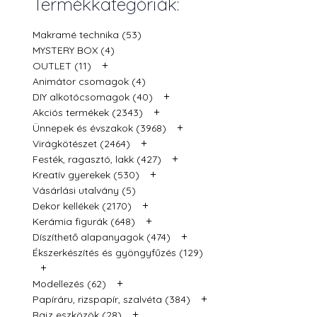
Termékkategóriák:
Makramé technika (53)
MYSTERY BOX (4)
+
OUTLET (11)
Animátor csomagok (4)
+
DIY alkotócsomagok (40)
+
Akciós termékek (2343)
+
Ünnepek és évszakok (3968)
+
Virágkötészet (2464)
+
Festék, ragasztó, lakk (427)
+
Kreatív gyerekek (530)
Vásárlási utalvány (5)
+
Dekor kellékek (2170)
+
Kerámia figurák (648)
+
Díszíthető alapanyagok (474)
Ékszerkészítés és gyöngyfűzés (129)
+
+
Modellezés (62)
+
Papíráru, rizspapír, szalvéta (384)
+
Rajz eszközök (28)