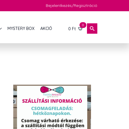
Bejelentkezés/Regisztráció
0
MYSTERY BOX
AKCIÓ
0
Ft