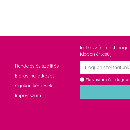
Iratkozz fel most, hog
időben értesülj!
Név
Rendelés és szállítás
*
Elállási nyilatkozat
GDPR
Elolvastam és elfoga
Gyakori kérdések
*
Impresszum