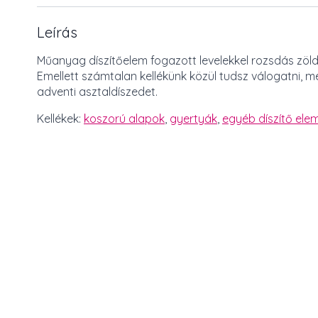
Leírás
Műanyag díszítőelem fogazott levelekkel rozsdás zöld
Emellett számtalan kellékünk közül tudsz válogatni, 
adventi asztaldíszedet.
Kellékek:
koszorú alapok
,
gyertyák
,
egyéb díszítő elem