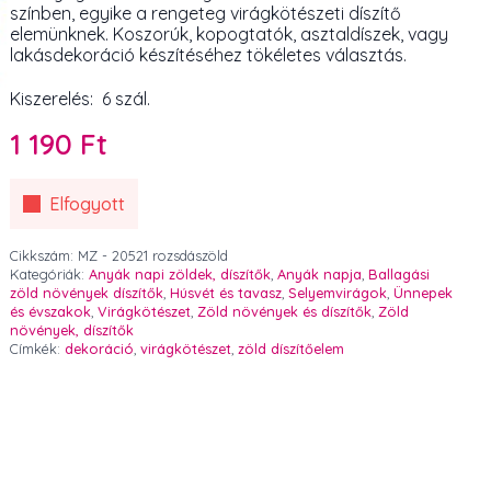
színben, egyike a rengeteg virágkötészeti díszítő
elemünknek. Koszorúk, kopogtatók, asztaldíszek, vagy
lakásdekoráció készítéséhez tökéletes választás.
Kiszerelés: 6 szál.
1 190
Ft
Elfogyott
Cikkszám:
MZ - 20521 rozsdászöld
Kategóriák:
Anyák napi zöldek, díszítők
,
Anyák napja
,
Ballagási
zöld növények díszítők
,
Húsvét és tavasz
,
Selyemvirágok
,
Ünnepek
és évszakok
,
Virágkötészet
,
Zöld növények és díszítők
,
Zöld
növények, díszítők
Címkék:
dekoráció
,
virágkötészet
,
zöld díszítőelem