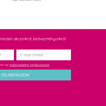
y minden akciónkról, kedvezményünkről
Email
*
dom az
Adatvédelmi tájékoztatót
.
FELIRATKOZOM