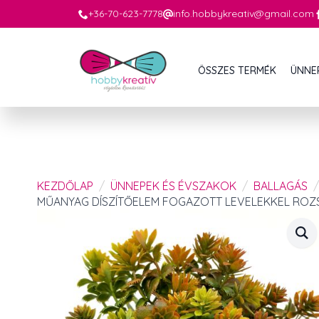
+36-70-623-7778
info.hobbykreativ@gmail.com
ÖSSZES TERMÉK
ÜNNE
KEZDŐLAP
ÜNNEPEK ÉS ÉVSZAKOK
BALLAGÁS
MŰANYAG DÍSZÍTŐELEM FOGAZOTT LEVELEKKEL ROZS