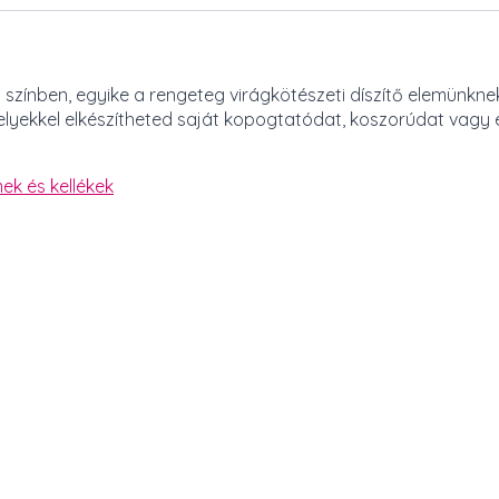
 színben, egyike a rengeteg virágkötészeti díszítő elemünkne
melyekkel elkészítheted saját kopogtatódat, koszorúdat vagy
ek és kellékek