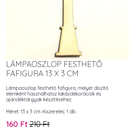
LÁMPAOSZLOP FESTHETŐ
FAFIGURA 13 X 3 CM
Lámpaoszlop festhető fafigura, melyet díszítő
elemként használhatsz lakásdekorációk és
ajándéktárgyak készítéséhez.
Méret: 13 x 3 cm. Kiszerelés: 1 db.
160
Ft
210
Ft
Original
Current