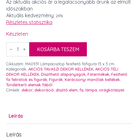
price
price
Az aktuális akciós ár a legalacsonyabb árunk az elmúlt
időszakban
was:
is:
Aktuális kedvezmény:
24%
210 Ft.
160 Ft.
Részletes statisztika
Készleten
Lámpaoszlop
festhető
KOSÁRBA TESZEM
fafigura
13
x
Cikkszám:
MA0931 Lámpaoszlop festhető fafigura 13 x 3 cm
3
Kategóriák:
AKCIÓS TAVASZI DEKOR KELLÉKEK
,
AKCIÓS TÉLI
cm
DEKOR KELLÉKEK
,
Díszíthető alapanyagok
,
Fatermékek
,
Festhető
mennyiség
fa feliratok és figurák
,
Figurák
,
Karácsonyi manólak kellékek
,
Tündérkerti elemek fából
Címkék:
dekor
,
dekoráció
,
díszítő elem
,
fa
,
lámpa
,
virágkötészet
Leírás
Leírás