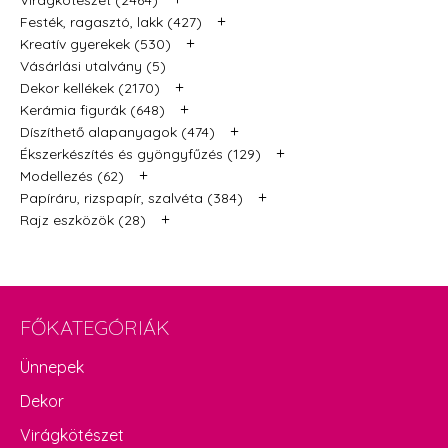
Virágkötészet (2464)
+
Festék, ragasztó, lakk (427)
+
Kreatív gyerekek (530)
Vásárlási utalvány (5)
+
Dekor kellékek (2170)
+
Kerámia figurák (648)
+
Díszíthető alapanyagok (474)
+
Ékszerkészítés és gyöngyfűzés (129)
+
Modellezés (62)
+
Papíráru, rizspapír, szalvéta (384)
+
Rajz eszközök (28)
FŐKATEGÓRIÁK
Ünnepek
Dekor
Virágkötészet