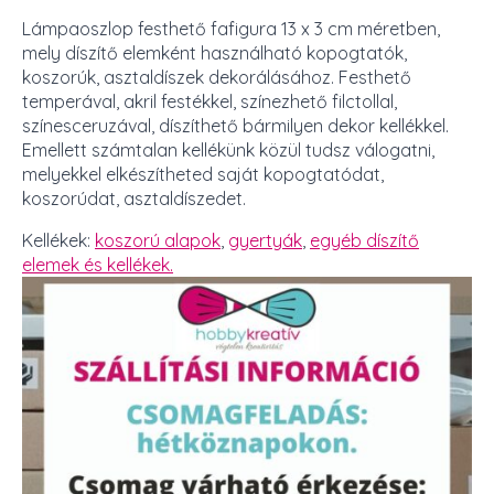
Lámpaoszlop festhető fafigura 13 x 3 cm méretben,
mely díszítő elemként használható kopogtatók,
koszorúk, asztaldíszek dekorálásához. Festhető
temperával, akril festékkel, színezhető filctollal,
színesceruzával, díszíthető bármilyen dekor kellékkel.
Emellett számtalan kellékünk közül tudsz válogatni,
melyekkel elkészítheted saját kopogtatódat,
koszorúdat, asztaldíszedet.
Kellékek:
koszorú alapok
,
gyertyák
,
egyéb díszítő
elemek és kellékek.