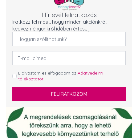
Hírlevél feliratkozás
Iratkozz fel most, hogy minden akciónkról,
kedvezményünkről időben értesülj!
Név
*
Email
cím
*
GDPR
Elolvastam és elfogadom az
Adatvédelmi
tájékoztatót
.
*
FELIRATKOZOM