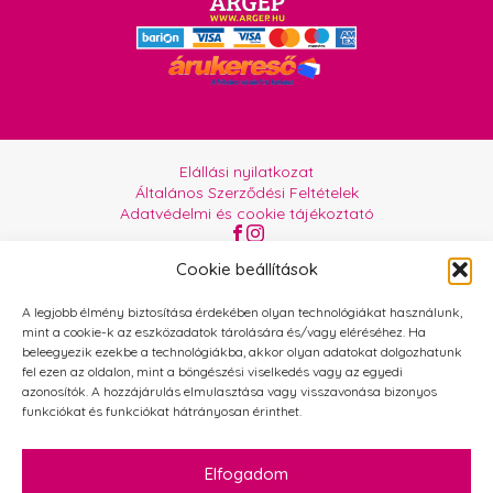
Elállási nyilatkozat
Általános Szerződési Feltételek
Adatvédelmi és cookie tájékoztató
Az oldalt üzemelteti:
Orgabor e.U.
Cookie beállítások
A legjobb élmény biztosítása érdekében olyan technológiákat használunk,
mint a cookie-k az eszközadatok tárolására és/vagy eléréséhez. Ha
beleegyezik ezekbe a technológiákba, akkor olyan adatokat dolgozhatunk
fel ezen az oldalon, mint a böngészési viselkedés vagy az egyedi
azonosítók. A hozzájárulás elmulasztása vagy visszavonása bizonyos
funkciókat és funkciókat hátrányosan érinthet.
Elfogadom